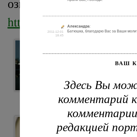
ознакомиться н
http://expo.pravoslavie.ru
Александра
:
Батюшка, благодарю Вас за Ваши молит
2011-12-01
18:45
ВАШ 
Здесь Вы мож
комментарий к
Ново-Девичий монастырь
В лучах света
комментарии
редакцией пор