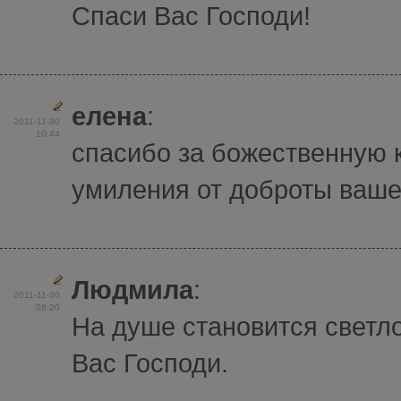
Спаси Вас Господи!
елена
:
2011-11-30
10:44
спасибо за божественную 
умиления от доброты вашег
Людмила
:
2011-11-30
08:20
На душе становится светл
Вас Господи.