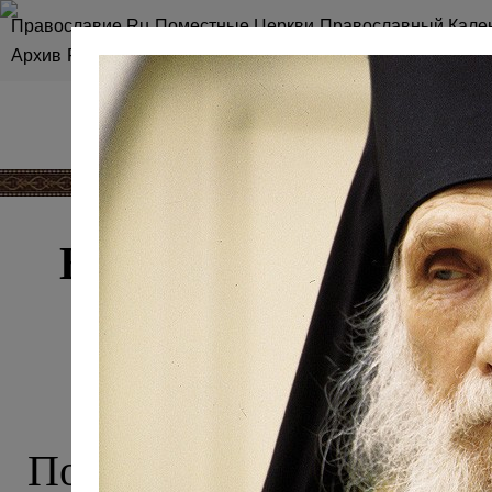
Православие.Ru
Поместные Церкви
Православный Кале
Архив
RSS
Карта сайта
ВИКТОР КОРНЮ
ЛА
Портал
Православие.Ru