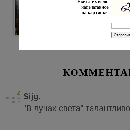
число
Введите
,
напечатанное
на картинке
:
В алтаре
На службе
КОММЕНТА
Sijg
:
2012-03-14
08:02
"В лучах света" талантлив