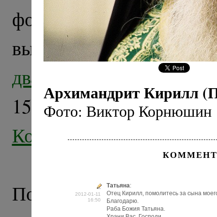
фоторабот, показанн
выставке
«Русская Пр
двадцатилетия: 1991-20
Архимандрит Кирилл (П
15 фотографий из а
Фото: Виктор Корнюшин
Корнюшина
.
КОММЕНТ
Полностью с галереей
Татьяна
:
Отец Кирилл, помолитесь за сына моег
2012-01-11
16:50
Благодарю.
Раба Божия Татьяна.
Храни Вас, Господи.