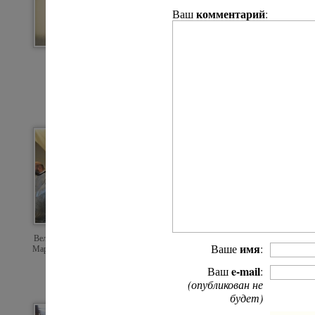
комментарий
Ваш
:
Архимандрит Кирилл (Павлов)
Звонарь
Великое освящение Покровского собора
имя
Ваше
:
Марфо-Мариинской обители милосердия
В пещерном храме
e-mail
Ваш
:
(опубликован не
будет)