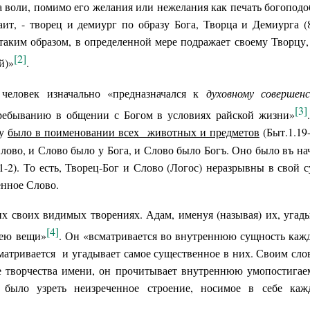
а воли, помимо его желания или нежелания как печать богоподо
ит, - творец и демиург по образу Бога, Творца и Демиурга (
таким образом, в определенной мере подражает своему Творцу,
[2]
й)»
.
человек изначально «предназначался к
духовному совершен
[3]
пребыванию в общении с Богом в условиях райской жизни»
гу
было в поименовании всех животных и предметов
(Быт.1.19-
лово, и Слово было у Бога, и Слово было Богъ. Оно было въ на
1-2). То есть, Творец-Бог и Слово (Логос) неразрывны в свой с
енное Слово.
их своих видимых творениях. Адам, именуя (называя) их, угад
[4]
дею вещи»
. Он «всматривается во внутреннюю сущность каж
матривается и угадывает самое существенное в них. Своим сло
е творчества имени, он прочитывает внутреннюю умопостига
было узреть неизреченное строение, носимое в себе ка