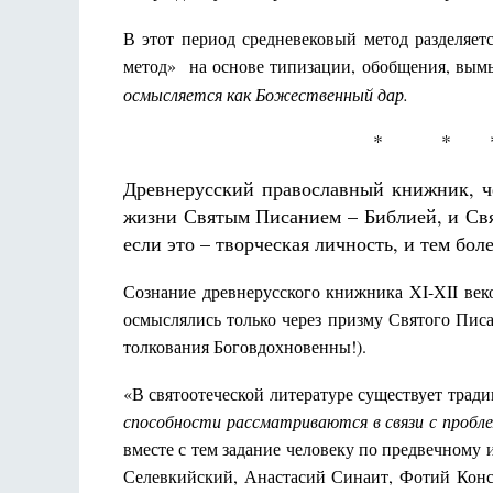
В этот период средневековый метод разделяет
метод» на основе типизации, обобщения, вымы
осмысляется как Божественный дар.
* * 
Древнерусский православный книжник, ч
жизни Святым Писанием – Библией, и Свя
если это – творческая личность, и тем бол
Сознание древнерусского книжника XI-XII век
осмыслялись только через призму Святого Писа
толкования Боговдохновенны!).
«В святоотеческой литературе существует тради
способности рассматриваются в связи с пробл
вместе с тем задание человеку по предвечном
Селевкийский, Анастасий Синаит, Фотий Конс