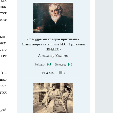
 как
нная
ется
ение
была
«С мудрыми говорю притчами».
ает.
Стихотворения в прозе И.С. Тургенева
ю по
(ВИДЕО)
есет
Александр Ужанков
Рейтинг:
9.5
Голосов:
140
а) –
4 616
2
лько
но в
ется
дрей