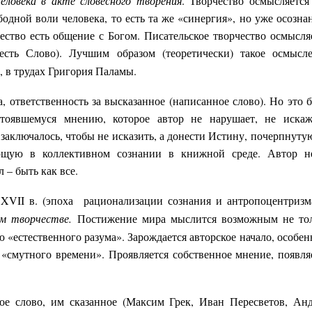
еловека в акте словесного творения
. Творчество осмысляется
одной воли человека, то есть та же «синергия», но уже осозна
ество есть общение с Богом. Писательское творчество осмысля
сть Слово). Лучшим образом (теоретически) такое осмысл
, в трудах Григория Паламы.
, ответственность за высказанное (написанное слово). Но это 
тоявшемуся мнению, которое автор не нарушает, не искаж
 заключалось, чтобы не исказить, а донести Истину, почерпнуту
щую в коллективном сознании в книжной среде. Автор н
 – быть как все.
 XVII в. (эпоха рационализации сознания и антропоцентризм
м творчестве.
Постижение мира мыслится возможным не то
ю «естественного разума». Зарождается авторское начало, особен
 «смутного времени». Проявляется собственное мнение, появля
е слово, им сказанное (Максим Грек, Иван Пересветов, Ан