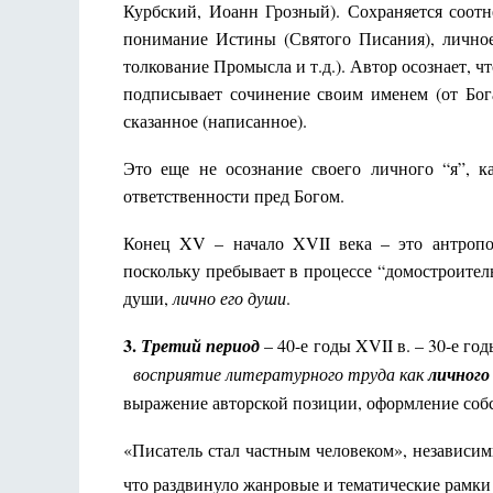
Курбский, Иоанн Грозный). Сохраняется соот
понимание Истины (Святого Писания), личное 
толкование Промысла и т.д.). Автор осознает, ч
подписывает сочинение своим именем (от Бога
сказанное (написанное).
Это еще не осознание своего личного “я”, к
ответственности пред Богом.
Конец XV – начало XVII века – это антропол
поскольку пребывает в процессе “домостроитель
души,
лично его души
.
3.
Третий период
– 40-е годы XVII в. – 30-е го
восприятие литературного труда как
личного
выражение авторской позиции, оформление собс
«Писатель стал частным человеком», независим
что раздвинуло жанровые и тематические рамки