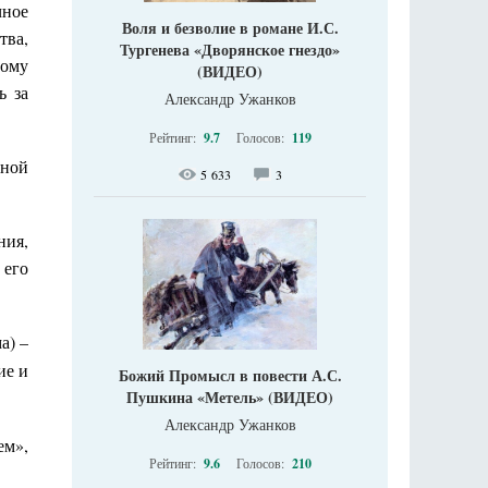
чное
Воля и безволие в романе И.С.
тва,
Тургенева «Дворянское гнездо»
тому
(ВИДЕО)
ь за
Александр Ужанков
Рейтинг:
9.7
Голосов:
119
чной
5 633
3
ния,
 его
а) –
ие и
Божий Промысл в повести А.С.
Пушкина «Метель» (ВИДЕО)
Александр Ужанков
ем»,
Рейтинг:
9.6
Голосов:
210