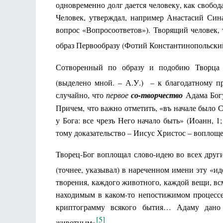
одновременно долг дается человеку, как свобод
Человек, утверждал, например Анастасий Сина
вопрос «Вопросоответов»). Творящий человек, 
образ Первообразу (Фотий Константинопольски
Сотворенный по образу и подобию Творца 
(выделено мной. – А.У.) – к благодатному 
случайно, что
первое
со-творчество
Адама Бо
Причем, что важно отметить, «въ начале было С
у Бога: все чрезъ Него начало быть» (Иоанн, 1;
тому доказательство – Иисус Христос – воплощ
Творец-Бог воплощал слово-идею во всех друг
(точнее, указывал) в нареченном имени эту «и
творения, каждого животного, каждой вещи, вс
находимым в каком-то непостижимом процесс
криптограмму всякого бытия… Адаму дано 
[5]
животным»
.