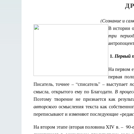
Д
(Сознание и сам
В истории о
три период
антропоцент
1.
Первый 
На первом е
первая пол
Писатель, точнее – “списатель” – выступает
п
смысла, открытого ему по Благодати.
В процесс
Поэтому творение не признается как результ
авторского
осмысления текста как собственног
переписывают и изменяют последующие «редак
На втором этапе (вторая половина XIV в. – 90-