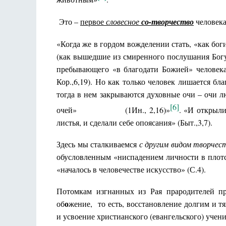
Это –
первое
словесное
со-творчество
человека
«Когда же в гордом вожделении стать, «как боги
(как вышедшие из смиренного послушания Богу
пребывающего «в благодати Божией» человека,
Кор.,6,19). Но как только человек лишается бл
тогда в нем закрываются духовные очи – очи лю
[6]
очей» (1Ин., 2,16)»
. «И открыли
листья, и сделали себе опоясания» (Быт.,3,7).
Здесь мы сталкиваемся
с другим видом творчес
обусловленным «ниспадением личности в плотск
«началось в человечестве искусство» (С.4).
Потомкам изгнанных из Рая прародителей пр
о
об
жение, то есть, восстановление долгим и 
и усвоение христианского (евангельского) учени