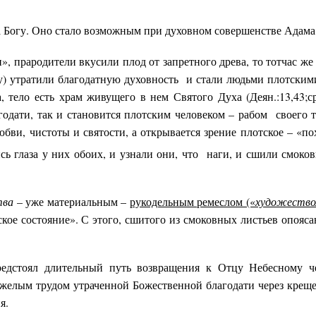
 Богу. Оно стало возможным при духовном совершенстве Адама
», прародители вкусили плод от запретного древа, то тотчас же
) утратили благодатную духовность и стали людьми плотским
 тело есть храм живущего в нем Святого Духа (Деян.:13,43;ср
агодати, так и становится плотским человеком – рабом своего т
бви, чистоты и святости, а открывается зрение плотское – «по
сь глаза у них обоих, и узнали они, что наги, и сшили смоко
тва
– уже материальным –
рукодельным ремеслом («
художеств
ое состояние». С этого, сшитого из смоковных листьев опояса
едстоял длительный путь возвращения к Отцу Небесному ч
тяжелым трудом утраченной Божественной благодати через крещ
я.