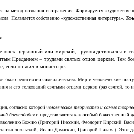
ся на метод познания и отражения. Формируется «художестве
сла. Появляется собственно «художественная литература».
Тал
*
еловек церковный или мирской, руководствовался в св
тым Преданием – трудами святых отцов церкви. Тем бол
ее, если он жил в монастыре.
ов было религиозно-символическим. Мир и человеческие пост
ния и его толкований святыми отцами церкви (раз святой, то и
ция, согласно которой
человеческое творчество и самые творче
емой богоподобия
и представляются как особый божественный д
у изволению Божию (Григорий Нисский, Феодорит Кирский, Вас
тантинопольский, Иоанн Дамаскин, Григорий Палама). Этот д