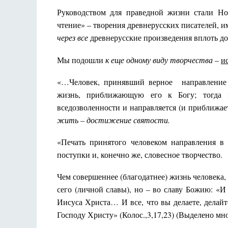
Руководством для праведной жизни стали Но
чтение» – творения древнерусских писателей, и
через все
древнерусские произведения вплоть до 
Мы подошли
к еще одному виду творчества
–
и
«…Человек, принявший верное направление в
жизнь, приближающую его к Богу; тогда 
вседозволенности и направляется (и приближает
жить – достижение святости.
«Печать принятого человеком направления в 
поступки и, конечно же, словесное творчество.
Чем совершеннее (благодатнее) жизнь человека, 
сего (личной славы), но – во славу Божию: «И 
Иисуса Христа… И все, что вы делаете, делайт
Господу Христу» (Колос.,3,17,23) (Выделено мно