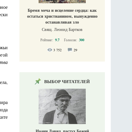
зное
Бремя меча и исцеление сердца: как
ески
остаться христианином, вынужденно
останавливая зло
Свящ. Леонид Бартков
Рейтинг:
9.7
Голосов:
300
ожьи
3 752
29
гой
ства
ВЫБОР ЧИТАТЕЛЕЙ
ела,
мира
пода
жите
Иоанн Давид, пастух Божий