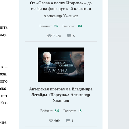
От «Слова о полку Игореве» – до
селфи на фоне русской классики
Александр Ужанков
Рейтинг:
9.8
Голосов:
384
лить
ому,
7 766
6
в. –
акт.
ного
ека
.
Авторская программа Владимира
Легойды «Парсуна»: Александр
 нет
Ужанков
 Его
Рейтинг:
8.6
Голосов:
18
669
1
ние,