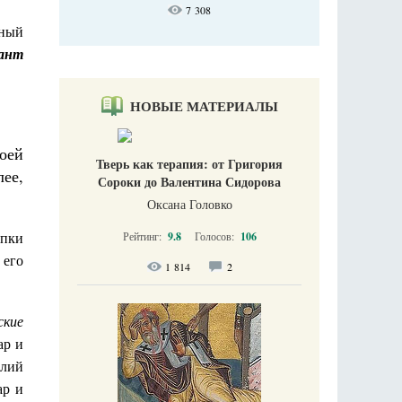
7 308
нный
ант
НОВЫЕ МАТЕРИАЛЫ
оей
Тверь как терапия: от Григория
ее,
Сороки до Валентина Сидорова
Оксана Головко
упки
Рейтинг:
9.8
Голосов:
106
 его
1 814
2
ские
ар и
илий
ар и