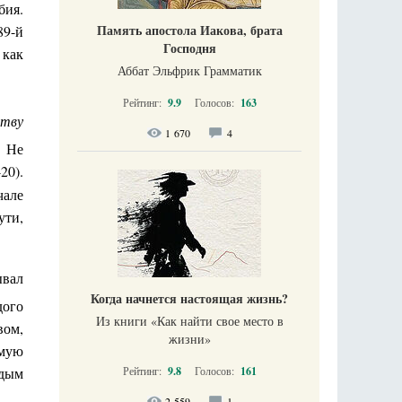
бия.
Память апостола Иакова, брата
89-й
Господня
 как
Аббат Эльфрик Грамматик
Рейтинг:
9.9
Голосов:
163
ству
1 670
4
. Не
20).
чале
ути,
ывал
Когда начнется настоящая жизнь?
дого
Из книги «Как найти свое место в
вом,
жизни​»
емую
Рейтинг:
9.8
Голосов:
161
ждым
2 559
1