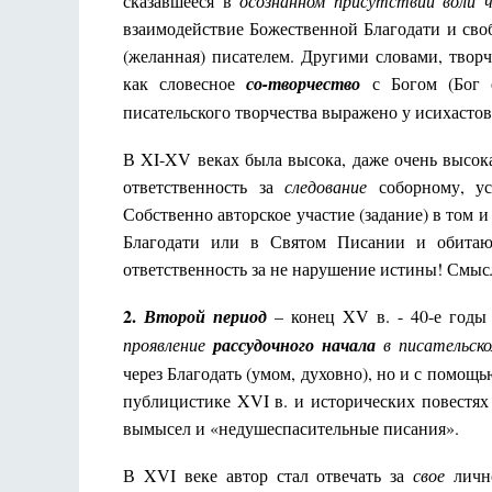
сказавшееся в
осознанном присутствии воли ч
взаимодействие Божественной Благодати и своб
(желанная) писателем. Другими словами, творч
как словесное
со-творчество
с Богом (Бог е
писательского творчества выражено у исихастов
В XI-XV веках была высока, даже очень высока
ответственность за
следование
соборному, ус
Собственно авторское участие (задание) в том и
Благодати или в Святом Писании и обитаю
ответственность за не нарушение истины! Смысл
2.
Второй период
– конец XV в. - 40-е годы
проявление
рассудочного начала
в писательско
через Благодать (умом, духовно), но и с помощь
публицистике XVI в. и исторических повестях
вымысел и «недушеспасительные писания».
В XVI веке автор стал отвечать за
свое
лично