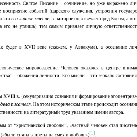
несенность Святое Писание – сочинение, но уже выражено ли
восприятие событий (царского служения, устроения государс
то это
его личное мнение
, за которое он отвечает пред Богом, а по
 его не утаишь), тем самым признает личную ответственност
ак будет в XVII веке (скажем, у Аввакума), а осознание ли
огическое мировоззрение. Человек оказался в центре внима
о
ства” – об
жения личности. Его мысли – это зеркало состояния
ды XVIII в. (секуляризация сознания и формирование эгоцентризм
 дела
писателя
. На этом историческом этапе происходит осознан
твенности на литературный труд указанием имени автора.
ым от “христианской свободы”, «частный человек стал писател
[1]
 («были сняты запреты на смех и любовь»)
.