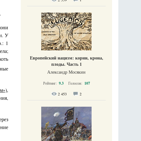
.
 они
и. У
.: 1
ела;
Европейский нацизм: корни, крона,
хоть
плоды. Часть 1
вные
Александр Мосякин
Рейтинг:
9.3
Голосов:
107
ом
»)
,
2 453
2
ния,
ерез
ение