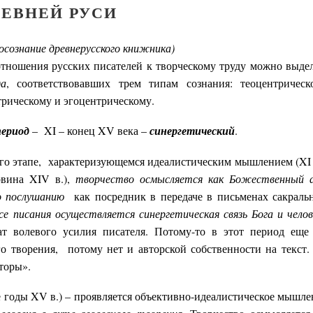
РЕВНЕЙ РУСИ
осознание древнерусского книжника)
тношения русских писателей к творческому труду можно выде
а
, соответствовавших трем типам сознания: теоцентрическ
рическому и эгоцентрическому.
период
– XI ­– конец XV века –
синергетический
.
го этапе, характеризующемся идеалистическим мышлением (XI 
овина XIV в.),
творчество осмысляется как Божественный 
о послушанию
как посредник в передаче в письменах сакраль
е писания осуществляется синергетическая связь Бога и челов
ат волевого усилия писателя. Потому-то в этот период еще
о творения, потому нет и авторской собственности на текст.
торы».
е годы XV в.) – проявляется объективно-идеалистическое мышле