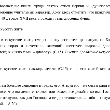
возаветные книги, труды святых отцов церкви и «душеполе
меющие учительный характер. Хочу здесь отметить, что практич
40-х годов XVII века, проходит тема
спасения души.
скусству жить
.
 искусстве жить, смиренно осуществляет праведную, по-Б
как гордо и нечестиво живущий, шествует широкой доро
ся!) к князю тьмы – диаволу» (С.15).
Высшее проявление искус
искусстве жить накладывается» (С.15) и на его житейские д
тем большее смирение в трудах его. А труд его – не славы ради 
все, что вы делаете,
словом
или
делом
, все делайте во имя Гос
е от души, как для Господа, а не для человеков, … ибо вы слу
й. – А.У.).