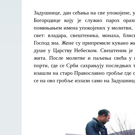
Задушнице, дан сећања на све упокојене, 
Богородице коју је служио парох орах
помињањем имена упокојених у молитви, 
свет: владара, свештеника, монаха, бли
Господ зна. Жене су припремиле кувано жи
душе у Царству Небеском. Свештеник је 
жита. После молитве и паљења свећа у ц
порти, где се Срби сахрањују последњих т
изашли на старо Православно гробље где с
се на ово гробље излази само на Задушниц