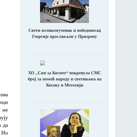
Свети великомученик и победоносац
Георгије прослављен у Призрену
ХО ,,Сви за Космет“ покренула СМС
број за помоћ народу и светињама на
Косову и Метохији
вима
ици
 не
ћују
а да
 Но