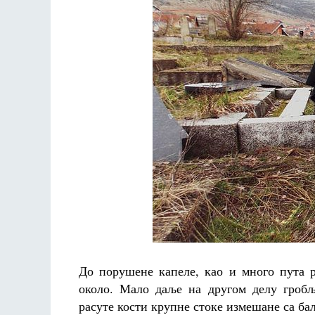
До порушене капеле, као и много пута р
около. Мало даље на другом делу гробљ
расуте кости крупне стоке измешане са ба