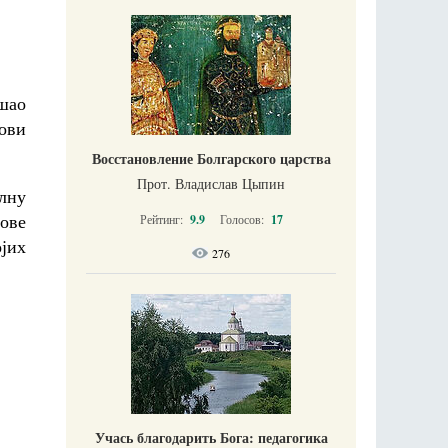
ошао
бови
Восстановление Болгарского царства
Прот. Владислав Цыпин
алну
 ове
Рейтинг:
9.9
Голосов:
17
јих
276
Учась благодарить Бога: педагогика