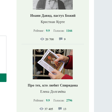
Иоанн Давид, пастух Божий
Кристиан Курте
Рейтинг:
9.9
Голосов:
1166
20 700
9
Про тех, кто любит Спиридона
Елена Долгачёва
Рейтинг:
9.9
Голосов:
2796
37 405
13