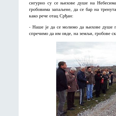
сигурно су се њихове душе на Небесима 
гробовима запаљене, да се бар на трену
како рече отац Срђан:
- Наше је да се молимо да њихове душе 
спречимо да им овде, на земљи, гробове с