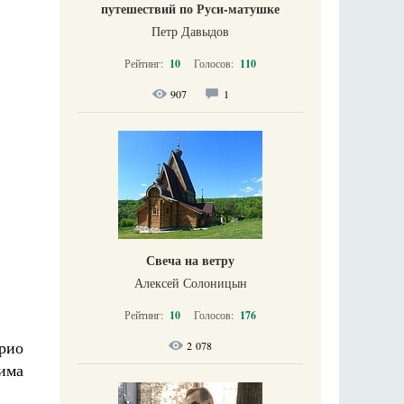
путешествий по Руси-матушке
Петр Давыдов
Рейтинг:
10
Голосов:
110
907
1
Свеча на ветру
Алексей Солоницын
Рейтинг:
10
Голосов:
176
рио
2 078
има