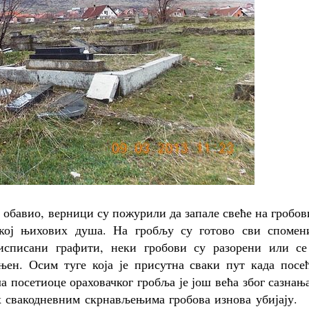
 обавио, верници су пожурили да запале свеће на гробо
кој њихових душа. На гробљу су готово сви спомен
списани графити, неки гробови су разорени или се
ањен. Осим туге која је присутна сваки пут када посе
а посетиоце ораховачког гробља је још већа због сазнањ
х свакодневним скрнављењима гробова изнова убијају.