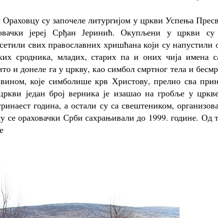
у Ораховцу су започеле литургијом у цркви Успења Прес
овачки јереј Срђан Јеринић. Окупљени у цркви су 
сетили свих православних хришћана који су напустили 
ских сродника, младих, старих па и оних чија имена с
то и донеле га у цркву, као симбол смртног тела и бесм
вином, које симболише крв Христову, прелио сва прин
ркви један број верника је изашао на гробље у цркве
ринаест година, а остали су са свештеником, организов
у се ораховачки Срби сахрањивали до 1999. године. Од 
е