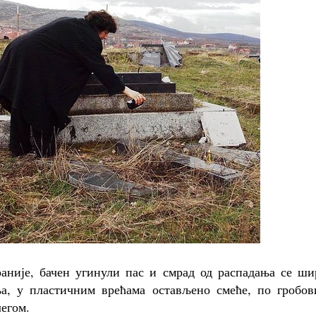
аније, бачен угинули пас и смрад од распадања се ши
а, у пластичним врећама остављено смеће, по гробов
легом.