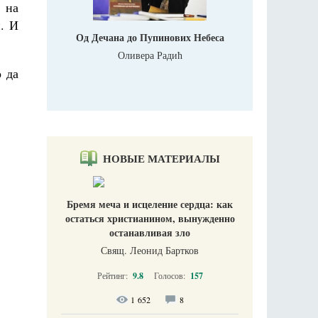
 на
и. И
Од Дечана до Пупинових Небеса
Оливера Радић
о да
НОВЫЕ МАТЕРИАЛЫ
Бремя меча и исцеление сердца: как
остаться христианином, вынужденно
останавливая зло
Свящ. Леонид Бартков
Рейтинг:
9.8
Голосов:
157
1 652
8