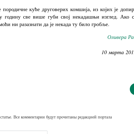
е породичне куће друговерих комшија, из којих је допи
 у годину све више губи свој некадашњи изглед. Ако с
моћи ни разазнати да је некада ту било гробље.
Оливера Ра
10 марта 201
статье. Все комментарии будут прочитаны редакцией портала