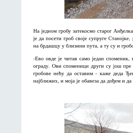
На једном гробу затекосмо старог Анђелк
је да посети гроб своје супруге Станојке
на брдашцу у близини пута, а ту су и гро
-
Ево овде је читав само један споменик,
ограду. Ови споменици други су још пре 
гробове нећу да оставим - каже деда Ђ
најближих, и моја је обавеза да дођем и да