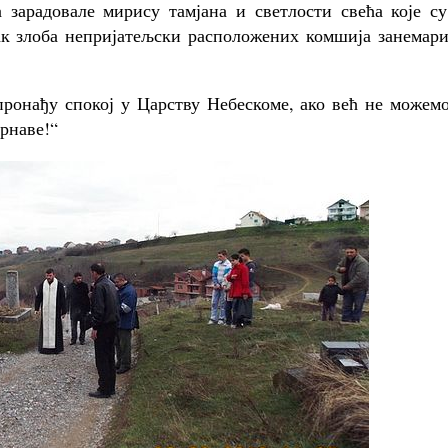
зарадовале мирису тамјана и светлости свећа које су
так злоба непријатељски расположених комшија занемар
пронађу спокој у Царству Небескоме, ако већ не можем
крнаве!“