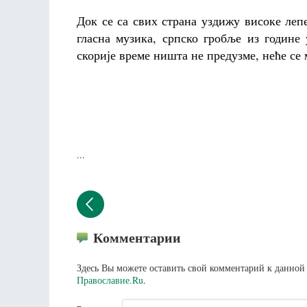
Док се са свих страна уздижу високе леп
гласна музика, српско гробље из године
скорије време ништа не предузме, неће се 
...
Комментарии
Здесь Вы можете оставить свой комментарий к данной 
Православие.Ru
.