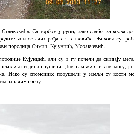
а Станковића. Са торбом у руци, иако слабог здравља д
, родитеља и осталих рођака Станковића. Њихови су гро
бови породица Симић, Кујунџић, Моравчевић.
 породице Кујунџић, али су и ту почели да скидају мет
неколико година срушени. Док сам жив, и док могу, ја
ека. Иако су споменике порушили у земљи су кости мо
 им запалим свећу!