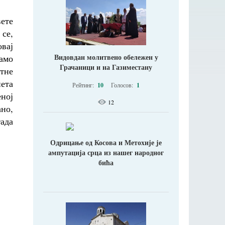
вете
се,
овај
Видовдан молитвено обележен у
амо
Грачаници и на Газиместану
ртне
ета
Рейтинг:
10
Голосов:
1
ној
12
ано,
тада
Одрицање од Косова и Метохије jе
ампутација срца из нашег народног
бића