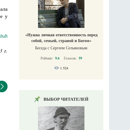
рала
е у
«Нужна личная ответственность перед
дић
собой, семьей, страной и Богом»
Беседа с Сергеем Сельяновым
3 г.
Рейтинг:
9.6
Голосов:
59
1 524
ВЫБОР ЧИТАТЕЛЕЙ