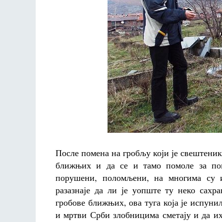
После помена на гробљу који је свештеник
ближњих и да се и тамо помоле за по
порушени, поломљени, на многима су и
разазнаје да ли је уопште ту неко сахр
гробове ближњих, ова туга која је испунил
и мртви Срби злобницима сметају и да и