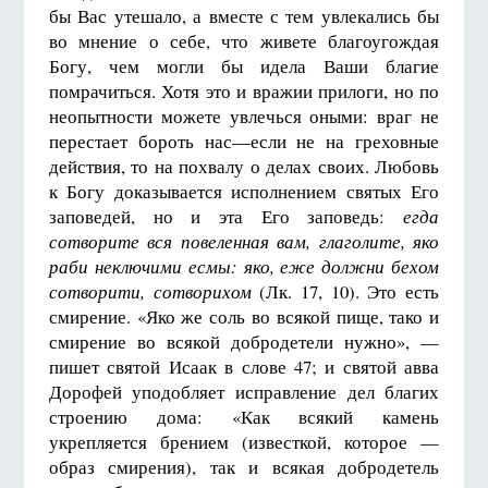
бы Вас утешало, а вместе с тем увлекались бы
во мнение о себе, что живете благоугождая
Богу, чем могли бы идела Ваши благие
помрачиться. Хотя это и вражии прилоги, но по
неопытности можете увлечься оными: враг не
перестает бороть нас—если не на греховные
действия, то на похвалу о делах своих. Любовь
к Богу доказывается исполнением святых Его
заповедей, но и эта Его заповедь:
егда
сотворите вся повеленная вам, глаголите, яко
раби неключими есмы: яко, еже должни бехом
сотворити, сотворихом
(Лк. 17, 10). Это есть
смирение. «Яко же соль во всякой пище, тако и
смирение во всякой добродетели нужно», —
пишет святой Исаак в слове 47; и святой авва
Дорофей уподобляет исправление дел благих
строению дома: «Как всякий камень
укрепляется брением (известкой, которое —
образ смирения), так и всякая добродетель