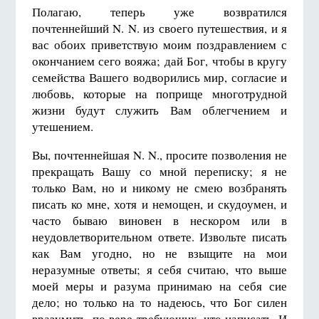
Полагаю, теперь уже возвратился
почтеннейший N. N. из своего путешествия, и я
вас обоих приветствую моим поздравлением с
окончанием сего вояжа; дай Бог, чтобы в кругу
семейства Вашего водворились мир, согласие и
любовь, которые на поприще многотрудной
жизни будут служить Вам облегчением и
утешением.
Вы, почтеннейшая N. N., просите позволения не
прекращать Вашу со мной переписку; я не
только Вам, но и никому не смею возбранять
писать ко мне, хотя и немощен, и скудоумен, и
часто бываю виновен в нескором или в
неудовлетворительном ответе. Извольте писать
как Вам угодно, но не взыщите на мои
неразумные ответы; я себя считаю, что выше
моей меры и разума принимаю на себя сие
дело; но только на то надеюсь, что Бог силен
вразумить, по вере требующих, что написать. И