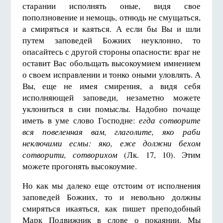
старании исполнять оные, видя свое
поползновение и немощь, отнюдь не смущаться,
а смиряться и каяться. А если бы Вы и шли
путем заповедей Божиих неуклонно, то
опасайтесь с другой стороны опасности: враг не
оставит Вас обольщать высокоумием имнением
о своем исправлении и тонко оными уловлять. А
Вы, еще не имея смирения, а видя себя
исполняющей заповеди, незаметно можете
уклониться в сии помыслы. Надобно почаще
иметь в уме слово Господне:
егда сотворите
вся повеленная вам, глаголите, яко раби
неключими есмы: яко, еже должни бехом
сотворити, сотворихом
(Лк. 17, 10). Этим
можете прогонять высокоумие.
Но как мы далеко еще отстоим от исполнения
заповедей Божиих, то и невольно должны
смиряться икаяться, как пишет преподобный
Марк Подвижник в слове о покаянии. Мы