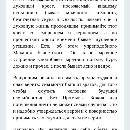
духовный крест, посылаемый кнашему
испытанию; бывает мрачность, томность,
безотчетная скука и унылость. Бывает сие и
духовную жизнь проходящим, принимайте этот
крест со смирением и терпением, а по
прошествии оного времени бывает душевное
утешение. Есть об этом упреподобного
Макария Египетского. Он такое мрачное
устроение уподобляет мрачной погоде, буре,
дождю и прочее, а после бывает ясно и вёдро.
Верующим не должно иметь предрассудков и
снам верить; сны могут быть от врагов, для того
чтобы смутить человека будущей
случайностью. Без Промысла Божия или
попущения ничто не может снами случиться, то
и надобно утверждаться верой и с покорностью
принимать что случится, а снам не верить.
Напрасно Вы налагали на себя обеты, не