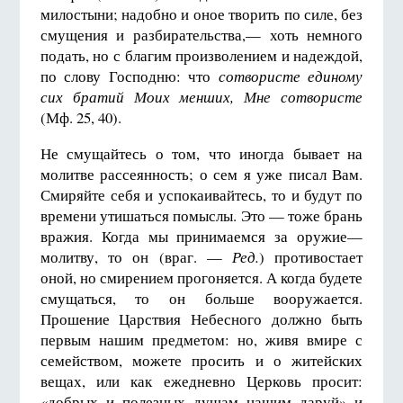
милостыни; надобно и оное творить по силе, без
смущения и разбирательства,— хоть немного
подать, но с благим произволением и надеждой,
по слову Господню: что
сотвористе единому
сих братий Моих менших, Мне сотвористе
(Мф. 25, 40).
Не смущайтесь о том, что иногда бывает на
молитве рассеянность; о сем я уже писал Вам.
Смиряйте себя и успокаивайтесь, то и будут по
времени утишаться помыслы. Это — тоже брань
вражия. Когда мы принимаемся за оружие—
молитву, то он (враг. —
Ред.
) противостает
оной, но смирением прогоняется. А когда будете
смущаться, то он больше вооружается.
Прошение Царствия Небесного должно быть
первым нашим предметом: но, живя вмире с
семейством, можете просить и о житейских
вещах, или как ежедневно Церковь просит:
«добрых и полезных душам нашим даруй» и