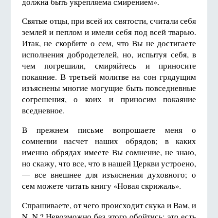
должна быть укрепляема смирением».
Святые отцы, при всей их святости, считали себя
землей и пеплом и имели себя под всей тварью.
Итак, не скорбите о сем, что Вы не достигаете
исполнения добродетелей, но, испытуя себя, в
чем погрешили, смиряйтесь и приносите
покаяние. В третьей молитве на сон грядущим
изъяснены многие могущие быть повседневные
согрешения, о коих и приносим покаяние
вседневное.
В прежнем письме вопрошаете меня о
сомнении насчет наших обрядов; в каких
именно обрядах имеете Вы сомнение, не знаю,
но скажу, что все, что в нашей Церкви устроено,
— все внешнее для изъяснения духовного; о
сем можете читать книгу «Новая скрижаль».
Спрашиваете, от чего происходит скука и Вам, и
N. N.? Невозможно без этого обойтись; это есть