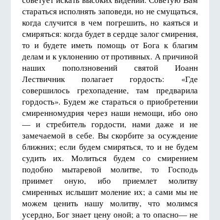
стараться исполнять заповеди, но не смущаться,
когда случится в чем погрешить, но каяться и
смиряться: когда будет в сердце залог смирения,
то и будете иметь помощь от Бога к благим
делам и к уклонению от противных. А причиной
наших поползновений святой Иоанн
Лествичник полагает гордость: «Где
совершилось грехопадение, там предварила
гордость». Будем же стараться о приобретении
смиренномудрия через наши немощи, ибо оно
— и стребитель гордости, нами даже и не
замечаемой в себе. Вы скорбите за осуждение
ближних; если будем смиряться, то и не будем
судить их. Молиться будем со смирением
подобно мытаревой молитве, то Господь
приимет оную, ибо приемлет молитву
смиренных ислышит моление их; а сами мы не
можем ценить нашу молитву, что молимся
усердно, Бог знает цену оной; а то опасно— не