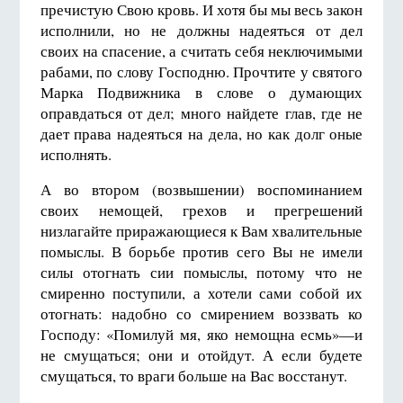
пречистую Свою кровь. И хотя бы мы весь закон
исполнили, но не должны надеяться от дел
своих на спасение, а считать себя неключимыми
рабами, по слову Господню. Прочтите у святого
Марка Подвижника в слове о думающих
оправдаться от дел; много найдете глав, где не
дает права надеяться на дела, но как долг оные
исполнять.
А во втором (возвышении) воспоминанием
своих немощей, грехов и прегрешений
низлагайте приражающиеся к Вам хвалительные
помыслы. В борьбе против сего Вы не имели
силы отогнать сии помыслы, потому что не
смиренно поступили, а хотели сами собой их
отогнать: надобно со смирением воззвать ко
Господу: «Помилуй мя, яко немощна есмь»—и
не смущаться; они и отойдут. А если будете
смущаться, то враги больше на Вас восстанут.