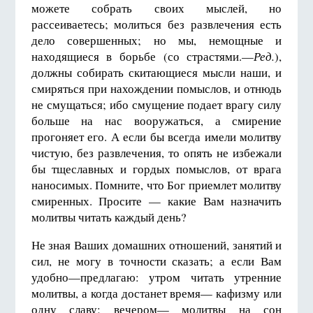
можете собрать своих мыслей, но
рассеиваетесь; молиться без развлечения есть
дело совершенных; но мы, немощные и
находящиеся в борьбе (со страстями.—
Ред.
),
должны собирать скитающиеся мысли наши, и
смиряться при нахождении помыслов, и отнюдь
не смущаться; ибо смущение подает врагу силу
больше на нас вооружаться, а смирение
прогоняет его. А если бы всегда имели молитву
чистую, без развлечения, то опять не избежали
бы тщеславных и гордых помыслов, от врага
наносимых. Помните, что Бог приемлет молитву
смиренных. Просите — какие Вам назначить
молитвы читать каждый день?
Не зная Ваших домашних отношений, занятий и
сил, не могу в точности сказать; а если Вам
удобно—предлагаю: утром читать утренние
молитвы, а когда достанет время— кафизму или
одну славу; вечером— молитвы на сон