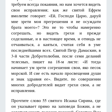
требуем всегда покаяния, но нам хочется видеть
свои исправления; как же святой Ефрем
вмолитве говорит: «Ей, Господи Царю, даруй
мне зрети моя прегрешения и не осуждати
брата моего»? Это не то чтобы намеренно
согрешать, но видеть грехи и прежде
соделанные, и в настоящее время, и отнюдь не
отчаиваться, а каяться, считая себя в уме
последнейшими всех. Святой Петр Дамаскин, в
3-й части Добротолюбия, после семи деланий
телесных, пишет на 18-м листе: «И тогда
начинает ум зрети согрешения свои, яко песок
морской. И сие есть начало просвещения души
и знак здравия ее». Видите, по совершении
многих добродетелей видит грехи свои, а не
исправления.
Прочтите слово 55 святого Исаака Сирина, где
он указывает прямо на заповеди Божии, а не
советует искать высоких видений. Советую Вам