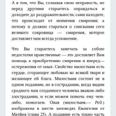
А в том, что Вы, сознавая свою неправость, но
перед другими стараетесь оправдаться и
доходите до раздражительности, сами находите,
что происходит от неимения смирения; а
потому и должно стараться о снискании сего
великого сокровища — смирения, которое
доставляет нам всегда успокоение.
Что Вы стараетесь замечать за собою
недостатки нравственные — это доставляет Вам
помощь к приобретению смирения и вперед—
остережения от оных. Свойство милостыни есть
сердце, сгорающее любовью ко всякой твари и
желающее ей блага. Милостыня состоит не в
одном подаянии, но в сострадании, когда видим
сродного нам созданного человека вкаком-либо
злострадании, и если можем помочь ему чем-
либо, помогаем. Оная (милостыня.—
Ред.
)
изображена в шести заповедях Евангелия от
Матфея (глава 25). А подаяние есть токмо часть