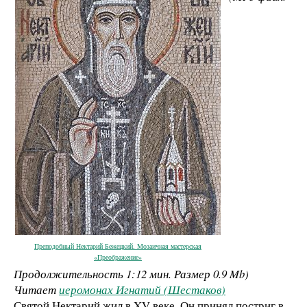
Преподобный Нектарий Бежецкий. Мозаичная мастерская
«Преображение»
Продолжительность
1:12 мин.
Размер
0.9 Mb
)
Читает
иеромонах Игнатий (Шестаков)
Святой Нектарий жил в XV веке. Он принял постриг в