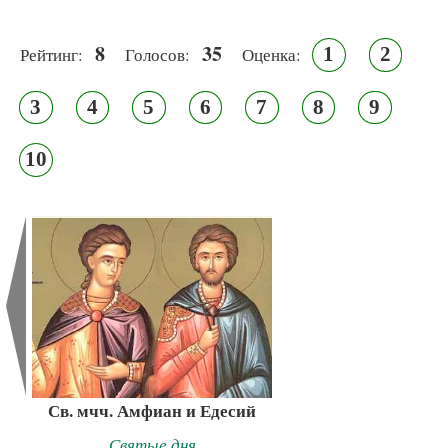
8
35
1
2
Рейтинг:
Голосов:
Оценка:
3
4
5
6
7
8
9
10
Св. мчч. Амфиан и Едесий
Святые дня