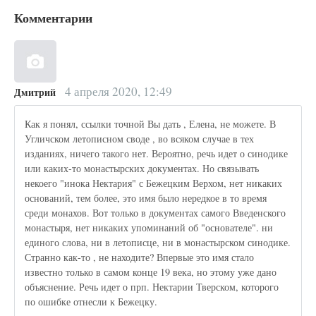
Комментарии
4 апреля 2020, 12:49
Дмитрий
Как я понял, ссылки точной Вы дать , Елена, не можете. В
Угличском летописном своде , во всяком случае в тех
изданиях, ничего такого нет. Вероятно, речь идет о синодике
или каких-то монастырских документах. Но связывать
некоего "инока Нектария" с Бежецким Верхом, нет никаких
оснований, тем более, это имя было нередкое в то время
среди монахов. Вот только в документах самого Введенского
монастыря, нет никаких упоминаний об "основателе". ни
единого слова, ни в летописце, ни в монастырском синодике.
Странно как-то , не находите? Впервые это имя стало
известно только в самом конце 19 века, но этому уже дано
объяснение. Речь идет о прп. Нектарии Тверском, которого
по ошибке отнесли к Бежецку.