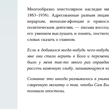
Многообразно эпистолярное наследие ми
1863–1936). Адресованные разным лицам
иерархам, монахам-афонцам и правос
политическим деятелям, — письма воссоз
его умением выслушать и понять, постигн
словах сказать о главном.
Если я добивался когда-нибудь чего-нибуд
мне они стали верить в Бога и перемени
было у меня так-то много раз оправдав
рассечь каменную глыбу, называющуюся че
Сознание это иногда размыкалось в уныни
смиренную молитву о том, чтобы Сам Бог
поливали апостолы.