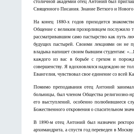
столичной академии отец Антоний был приглаше
Священного Писания. Знание Ветхого и Нового 
На конец 1880-х годов приходится знакомст
Общение с великим прозорливцем послужило то
рассматривавшим само пастырство как путь лю
будущих пастырей. Своими лекциями он не пр
владыка напишет своим бывшим студентам: «...
каждого из вас в борьбе с грехом и порож
совершенству. Я вдохновлялся надеждою не толь
Евангелия, чувствовал свое единение со всей 
Помимо преподавания отец Антоний занималс
больницы, был членом Общества религиозно-нр
его выступлений, особенно полюбившиеся слу
Божественного откровения о спасительном зна
В 1890-м отец Антоний был назначен ректоро
архимандрита, а спустя год переведен в Москву