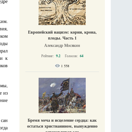
едре
ким.
вия,
Европейский нацизм: корни, крона,
иком
плоды. Часть 1
годы
Александр Мосякин
ирал
Рейтинг:
9.2
Голосов:
64
ии к
иков
1 558
ьмы,
е из
ение
 сан
Бремя меча и исцеление сердца: как
остаться христианином, вынужденно
огда
останавливая зло