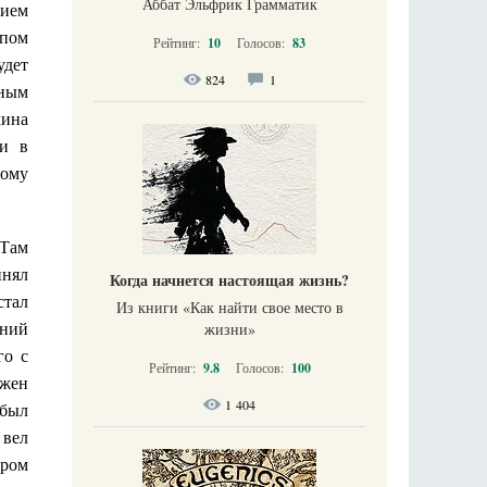
Аббат Эльфрик Грамматик
тием
ипом
Рейтинг:
10
Голосов:
83
удет
824
1
тным
кина
ти в
ному
 Там
инял
Когда начнется настоящая жизнь?
стал
Из книги «Как найти свое место в
ений
жизни​»
го с
Рейтинг:
9.8
Голосов:
100
ожен
1 404
 был
 вел
ором