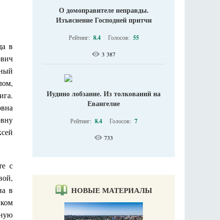
О домоправителе неправды.
Изъяснение Господней притчи
Рейтинг:
8.4
Голосов:
55
да в
3 387
ович
нный
лом,
Иудино лобзание. Из толкований на
ига.
Евангелие
овна
овну
Рейтинг:
8.4
Голосов:
7
ксей
733
те с
вой,
на в
НОВЫЕ МАТЕРИАЛЫ
нком
нную