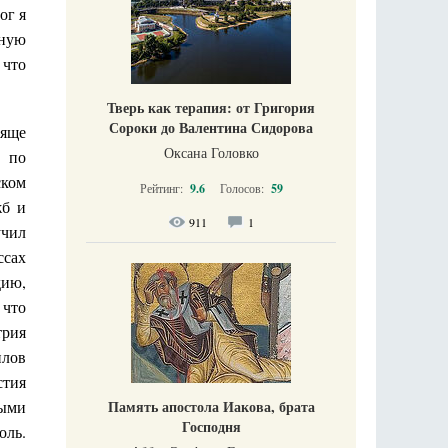
ог я
нную
 что
Тверь как терапия: от Григория
Сороки до Валентина Сидорова
тяще
Оксана Головко
ь по
ском
Рейтинг:
9.6
Голосов:
59
жб и
911
1
учил
ссах
дию,
 что
трия
илов
стия
ыми
Память апостола Иакова, брата
Господня
оль.