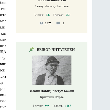
бовь
Свящ. Леонид Бартков
теле
асто
Рейтинг:
9.8
Голосов:
250
умел
2 875
11
или,
вали
аким
кник
ВЫБОР ЧИТАТЕЛЕЙ
 МДА
иру,
твии
ой,
дрит
а...
дена
Иоанн Давид, пастух Божий
рим.
Кристиан Курте
кого
Рейтинг:
9.9
Голосов:
1167
ение