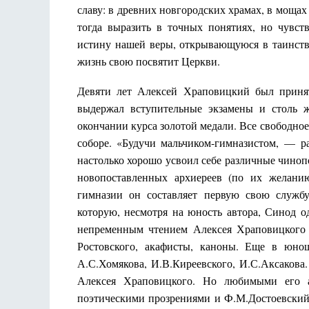
славу: в древних новгородских храмах, в мощах
тогда выразить в точных понятиях, но чувс
истину нашей веры, открывающуюся в таинстве
жизнь свою посвятит Церкви.
Девяти лет Алексей Храповицкий был принят
выдержал вступительные экзамены и столь ж
окончании курса золотой медали. Все свободное
соборе. «Будучи мальчиком-гимназистом, — р
настолько хорошо усвоил себе различные чиноп
новопоставленных архиереев (по их желани
гимназии он составляет первую свою служб
которую, несмотря на юность автора, Синод о
непременным чтением Алексея Храповицкого
Ростовского, акафисты, каноны. Еще в юнош
А.С.Хомякова, И.В.Киреевского, И.С.Аксакова
Алексея Храповицкого. Но любимыми его 
поэтическими прозрениями и Ф.М.Достоевский,