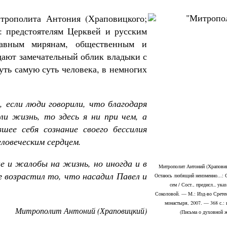
трополита Антония (Храповицкого;
: предстоятелям Церквей и русским
лавным мирянам, общественным и
дают замечательный облик владыки с
уть самую суть человека, в немногих
ь, если люди говорили, что благодаря
ли жизнь, то здесь я ни при чем, а
шее себя сознание своего бессилия
ловеческим сердцем.
е и жалобы на жизнь, но иногда и в
Митрополит Антоний (Храповиц
 возрастил то, что насадил Павел и
Остаюсь любящий неизменно...: 
сем / Сост., предисл., указ
Соколовой. — М.: Изд-во Срете
монастыря, 2007. — 368 с.:
Митрополит Антоний (Храповицкий)
(Письма о духовной 