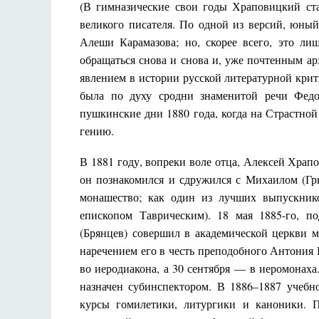
(В гимназические свои годы Храповицкий ста
великого писателя. По одной из версий, юны
Алеши Карамазова; но, скорее всего, это ли
обращаться снова и снова и, уже почтенным ар
явлением в истории русской литературной крит
была по духу сродни знаменитой речи Федо
пушкинские дни 1880 года, когда на Страстно
гению.
В 1881 году, вопреки воле отца, Алексей Хра
он познакомился и сдружился с Михаилом (Гри
монашество; как один из лучших выпускнико
епископом Таврическим).
18 мая 18
85-го, п
(Брянцев) совершил в академической церкви 
наречением его в честь преподобного Антония
во иеродиакона, а 30 сентября — в иеромонах
назначен субинспектором. В 1886–1887 учеб
курсы гомилетики, литургики и каноники. П