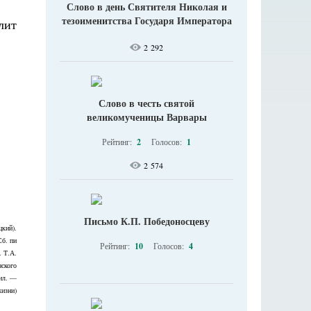
Слово в день Святителя Николая и
тезоименитства Государя Императора
2 292
Слово в честь святой
великомученицы Варвары
Рейтинг:
2
Голосов:
1
2 574
Письмо К.П. Победоносцеву
кий).
Сб. пи
Рейтинг:
10
Голосов:
4
. Т.А.
нского
 ил. —
жизни)