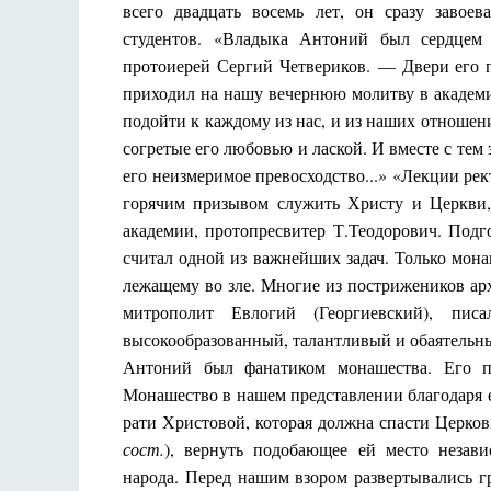
всего двадцать восемь лет, он сразу завоев
студентов. «Владыка Антоний был сердцем 
протоиерей Сергий Четвериков. — Двери его п
приходил на нашу вечернюю молитву в академи
подойти к каждому из нас, и из наших отноше
согретые его любовью и лаской. И вместе с те
его неизмеримое превосходство...» «Лекции ре
горячим призывом служить Христу и Церкви,
академии, протопресвитер Т.Теодорович. Под
считал одной из важнейших задач. Только мон
лежащему во зле. Многие из пострижеников ар
митрополит Евлогий (Георгиевский), пи
высокообразованный, талантливый и обаятельны
Антоний был фанатиком монашества. Его пл
Монашество в нашем представлении благодаря е
рати Христовой, которая должна спасти Церко
сост.
), вернуть подобающее ей место незав
народа. Перед нашим взором развертывались г