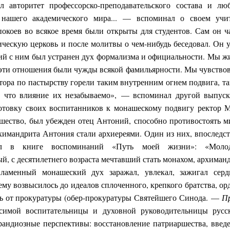
ал авторитет профессорско-преподавательского состава и лю
нашего академического мира... — вспоминал о своем учи
окоев во всякое время были открыты для студентов. Сам он ч
ческую церковь и после молитвы о чем-нибудь беседовал. Он 
ний с ним был устранен дух формализма и официальности. Мы ж
м эти отношения были чужды всякой фамильярности. Мы чувство
ктора по пастырству горели таким внутренним огнем подвига, т
 что влияние их незабываемо», — вспоминал другой выпус
готовку своих воспитанников к монашескому подвигу ректор
ашество, был убежден отец Антоний, способно противостоять м
химандрита Антония стали архиереями. Один из них, впоследс
сал в книге воспоминаний «Путь моей жизни»: «Молод
й, с десятилетнего возраста мечтавший стать монахом, архиман
аменный монашеский дух заражал, увлекал, зажигал сердц
му возвысилось до идеалов сплоченного, крепкого братства, ор
вь от прокуратуры (обер-прокуратуры Святейшего Синода. —
П
исимой воспитательницы и духовной руководительницы русс
рандиозные перспективы: восстановление патриаршества, введ