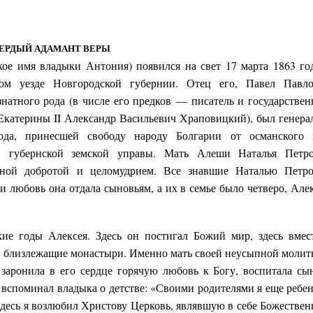
ЕРДЫЙ АДАМАНТ ВЕРЫ
кое имя владыки Антония) появился на свет
17 марта 18
63 го
ом уезде Новгородской губернии. Отец его, Павел Павл
натного рода (в числе его предков — писатель и государстве
ы Екатерины II Александр Васильевич Храповицкий), был генера
ода, принесшей свободу народу Болгарии от османского 
й губернской земской управы. Мать Алеши Наталья Петр
льной добротой и целомудрием. Все знавшие Наталью Петр
 любовь она отдала сыновьям, а их в семье было четверо, Але
ие годы Алексея. Здесь он постигал Божий мир, здесь вмес
в близлежащие монастыри. Именно мать своей неусыпной молит
заронила в его сердце горячую любовь к Богу, воспитала сы
 вспоминал владыка о детстве: «Своими родителями я еще ребе
Здесь я возлюбил Христову Церковь, являвшую в себе Божестве