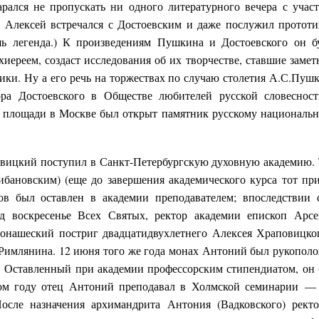
рался не пропускать ни одного литературного вечера с учас
й Алексей встречался с Достоевским и даже послужил протот
шь легенда.) К произведениям Пушкина и Достоевского он б
хиереем, создаст исследования об их творчестве, ставшие заме
ики. Ну а его речь на торжествах по случаю столетия А.С.Пуш
ра Достоевского в Обществе любителей русской словеснос
й площади в Москве был открыт памятник русскому националь
повицкий поступил в Санкт-Петербургскую духовную академию.
бановским) (еще до завершения академического курса тот пр
в был оставлен в академии преподавателем; впоследствии 
од воскресенье Всех Святых, ректор академии епископ Арс
монашеский постриг двадцатидвухлетнего Алексея Храповицко
 Римлянина. 12 июня того же года монах Антоний был рукопол
а. Оставленный при академии профессорским стипендиатом, он
ном году отец Антоний преподавал в Холмской семинарии —
осле назначения архимандрита Антония (Вадковского) рект