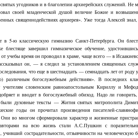
 святых угодников и в благолепии архиерейских служений. Не м
твовал своей младенческой душой величие Божие и возвыше
нных священнодействиях архиерея». Уже тогда Алексей знал,
 в 5-ю классическую гимназию Санкт-Петербурга. Он блес
е блестяще завершил гимназическое обучение, удостоившис
 от учебы время он проводил в храме, чаще всего — в Исаакиев
ассказывал он, — я следил за установлением священных слу
оследования, что еще в шестнадцать — семнадцать лет от роду 
ю) различным богослужебным действиям». В последних кла
у учителям словенским равноапостольным Кириллу и Мефо
добряет и вводит в богослужебный обиход. Надо ли говорить,
 были духовные тексты — Жития святых митрополита Дими
еские годы он прочитал произведения писателей-славяноф
. Они во многом сформировали характер и жизненные пристра
авторами на всю жизнь стали А.С.Пушкин с поразительн
 учивший сострадательности, отзывчивости на человеческую б