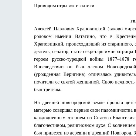
Приводим отрывок из книги.
ТВ
Алексей Павлович Храповицкий (таково мирс
родовом имении Ватагино, что в Крестецк
Храповицкий, происходивший из старинного, з
деятель, сенатор, статс-секретарь императриц
героем русско-турецкой войны 1877–1878 г
Впоследствии он был членом Новгородско
(урожденная Веригина) отличалась удивите
почитали ее святой женщиной. Свою нежность и
был третьим.
На древней новгородской земле прошли детск
матерью совершал первые свои паломничества 
каждодневным чтением из Святого Евангелия 
благочестивом, религиозном духе. С волнением
был привезен из деревни в древний Новгород. 