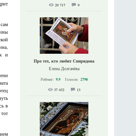
дрит
20 717
9
 сам
чины
ской
ина,
ик и
Про тех, кто любит Спиридона
Елена Долгачёва
мени
Рейтинг:
9.9
Голосов:
2798
мата
отец
37 432
13
нуть
сь в
 тот
гием