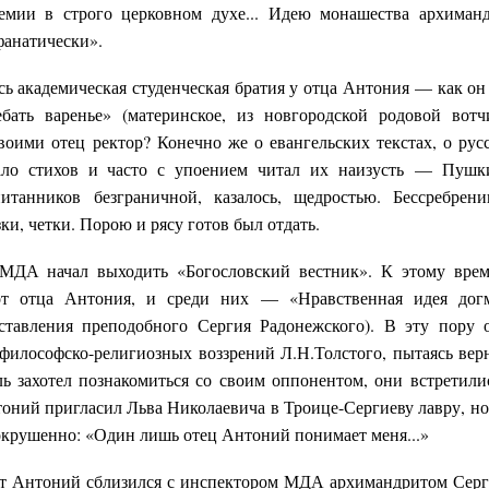
демии в строго церковном духе... Идею монашества архиман
фанатически».
ась академическая студенческая братия у отца Антония — как он
ебать варенье» (материнское, из новгородской родовой вот
воими отец ректор? Конечно же о евангельских текстах, о рус
ало стихов и часто с упоением читал их наизусть — Пушк
танников безграничной, казалось, щедростью. Бессребрен
ки, четки. Порою и рясу готов был отдать.
 МДА начал выходить «Богословский вестник». К этому вре
от отца Антония, и среди них — «Нравственная идея дог
ставления преподобного Сергия Радонежского). В эту пору 
 философско-религиозных воззрений Л.Н.Толстого, пытаясь вер
ь захотел познакомиться со своим оппонентом, они встретили
оний пригласил Льва Николаевича в Троице-Сергиеву лавру, но
 сокрушенно: «Один лишь отец Антоний понимает меня...»
ит Антоний сблизился с инспектором МДА архимандритом Сер