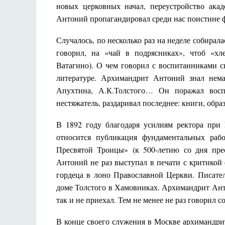
новых церковных начал, переустройство ака
Антоний пропагандировал среди нас поистине 
Случалось, по несколько раз на неделе собирал
говорил, на «чай в подрясниках», чтоб «хл
Ватагино). О чем говорил с воспитанниками с
литературе. Архимандрит Антоний знал нем
Апухтина, А.К.Толстого… Он поражал воспи
нестяжатель, раздаривал последнее: книги, образ
В 1892 году благодаря усилиям ректора при
относится публикация фундаментальных раб
Пресвятой Троицы» (к 500-летию со дня пре
Антоний не раз выступал в печати с критикой
гордеца в лоно Православной Церкви. Писател
доме Толстого в Хамовниках. Архимандрит Ант
так и не приехал. Тем не менее не раз говорил
В конце своего служения в Москве архимандр