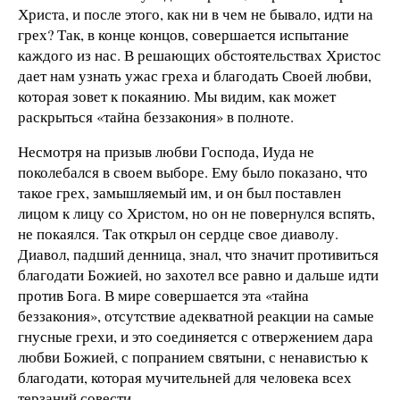
Христа, и после этого, как ни в чем не бывало, идти на
грех? Так, в конце концов, совершается испытание
каждого из нас. В решающих обстоятельствах Христос
дает нам узнать ужас греха и благодать Своей любви,
которая зовет к покаянию. Мы видим, как может
раскрыться «тайна беззакония» в полноте.
Несмотря на призыв любви Господа, Иуда не
поколебался в своем выборе. Ему было показано, что
такое грех, замышляемый им, и он был поставлен
лицом к лицу со Христом, но он не повернулся вспять,
не покаялся. Так открыл он сердце свое диаволу.
Диавол, падший денница, знал, что значит противиться
благодати Божией, но захотел все равно и дальше идти
против Бога. В мире совершается эта «тайна
беззакония», отсутствие адекватной реакции на самые
гнусные грехи, и это соединяется с отвержением дара
любви Божией, с попранием святыни, с ненавистью к
благодати, которая мучительней для человека всех
терзаний совести.