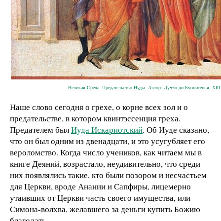
Великая Среда. Предательство Иуды. Автор: Дуччо ди Буонисенья, XIII 
Наше слово сегодня о грехе, о корне всех зол и о
предательстве, в котором квинтэссенция греха.
Предателем был
Иуда Искариотский
. Об Иуде сказано,
что он был одним из двенадцати, и это усугубляет его
вероломство. Когда число учеников, как читаем мы в
книге Деяний, возрастало, неудивительно, что среди
них появлялись такие, кто были позором и несчастьем
для Церкви, вроде Анании и Сапфиры, лицемерно
утаивших от Церкви часть своего имущества, или
Симона-волхва, желавшего за деньги купить Божию
благодать.