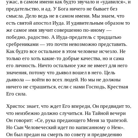
ужас, в самом имени как будто звучало и «удавился», и
предательство, и ад. У Бога ничего не бывает без
смысла. Дело ведь не в самом имени. Мы знаем, что
есть святой апостол Иуда. И удивительным образом то
же самое имя звучит совершенно по-иному —
победно, радостно. А Иуда-предатель с тридцатью
сребрениками — это почти невозможно представить.
Как будто все остальное в этом человеке исчезло. Не
только его хоть какие-то добрые качества, но и сама
его личность. Ничто остальное уже не имеет для него
значения, потому что дьявол вошел в него. Цель
дьявола — войти во всех людей. Но мы не должны
ничего не страшиться, если с нами Господь, Крестная
Его сила.
Христос знает, что ждет Его впереди, Он предвидит то,
что неизбежно должно случиться. На Тайной вечери
Он говорит: «Се, рука предающего Меня за трапезой.
Но Сын Человеческий идет по написанному о Нем».
Он был предан на смерть по совету и предведению