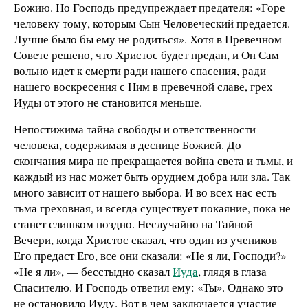
Божию. Но Господь предупреждает предателя: «Горе
человеку тому, которым Сын Человеческий предается.
Лучше было бы ему не родиться». Хотя в Превечном
Совете решено, что Христос будет предан, и Он Сам
вольно идет к смерти ради нашего спасения, ради
нашего воскресения с Ним в превечной славе, грех
Иуды от этого не становится меньше.
Непостижима тайна свободы и ответственности
человека, содержимая в деснице Божией. До
скончания мира не прекращается война света и тьмы, и
каждый из нас может быть орудием добра или зла. Так
много зависит от нашего выбора. И во всех нас есть
тьма греховная, и всегда существует покаяние, пока не
станет слишком поздно. Неслучайно на Тайной
Вечери, когда Христос сказал, что один из учеников
Его предаст Его, все они сказали: «Не я ли, Господи?»
«Не я ли», — бесстыдно сказал
Иуда
, глядя в глаза
Спасителю. И Господь ответил ему: «Ты». Однако это
не остановило Иуду. Вот в чем заключается участие