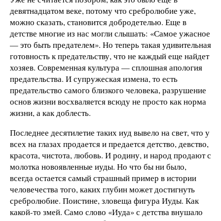
девятнадцатом веке, потому что сребролюбие уже,
можно сказать, становится добродетелью. Еще в
детстве многие из нас могли слышать: «Самое ужасное
— это быть предателем». Но теперь такая удивительная
готовность к предательству, что не каждый еще найдет
хозяев. Современная культура — сплошная апология
предательства. И супружеская измена, то есть
предательство самого близкого человека, разрушение
основ жизни восхваляется всюду не просто как норма
жизни, а как доблесть.
Последнее десятилетие таких иуд вывело на свет, что у
всех на глазах продается и предается детство, девство,
красота, чистота, любовь. И родину, и народ продают с
молотка новоявленные иуды. Но что бы ни было,
всегда остается самый страшный пример в истории
человечества того, каких глубин может достигнуть
сребролюбие. Поистине, зловеща фигура Иуды. Как
какой-то змей. Само слово «Иуда» с детства внушало