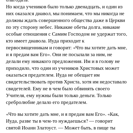
Но когда учеников было только двенадцать, и один из
них оказался диавол, мы понимаем, что мы никогда не
должны ждать совершенного общества даже в Церкви
по эту сторону небес. Никакие обеты долга, никакие
особые отношения с Самим Господом не удержат того,
кто имеет диавола. Иуда приходит к
первосвященникам и говорит: «Что вы хотите дать мне,
и я предам вам Его». Они не посылали за ним, не
делали ему никакого предложения. Им и в голову не
приходило, что один из учеников Христовых может
оказаться предателем. Иуда не обещает им
свидетельствовать против Христа, хотя им недоставало
свидетелей. Ему не в чем было обвинять своего
Учителя, ему нужны были только деньги. Только
сребролюбие делало его предателем.
«Что вы хотите дать мне, и я предам вам Его». «Как,
Иуда, разве ты в чем-то нуждаешься? ― говорит
святой Иоанн Златоуст. ― Может быть, в пище ты