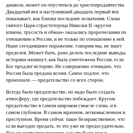
диавола, может он опуститься до христопродавчества.
Двадцатый век и наступивший двадцать первый век
показывает, как близки последние испытания. Слова
святого Царя-страстотерпца Николая II «кругом
измена, трусость и обман» оказались пророческими по
отношению к России, и не только по отношению к ней.
Наше сегодняшнее поражение, говорим мы, не знает
пределов. Может быть, рано делать последние выводы,
историки напишут, как была уничтожена Россия, если
Бог продлит историю. Но совершенно очевидно, что
Россия была предана всеми. Самое подлое, что
произошло — предательство со всех сторон.
Всегда было предательство, но надо было создать
атмосферу, где предательство побеждает. Кругом
предательство в самом широком смысле слова, и в
самом глубоком. В самом мрачном, легкомысленном и
преступном. Время сейчас такое безнравственное, что
если выгодно предать, то это уже не предосудительно.
Уже не считается позором, как это было еще в