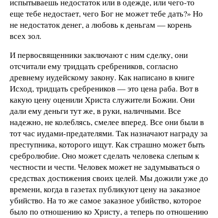
испытываешь недостаток или в одежде, или чего-то
еще тебе недостает, чего Бог не может тебе дать?» Но
не недостаток денег, а любовь к деньгам — корень
всех зол.
И первосвященники заключают с ним сделку, они
отсчитали ему тридцать сребреников, согласно
древнему иудейскому закону. Как написано в книге
Исход, тридцать сребреников — это цена раба. Вот в
какую цену оценили Христа служители Божии. Они
дали ему деньги тут же, в руки, наличными. Все
надежно, не колеблясь, смелее вперед. Все они были в
тот час иудами-предателями. Так назначают награду за
преступника, которого ищут. Как страшно может быть
сребролюбие. Оно может сделать человека слепым к
честности и чести. Человек может не задумываться о
средствах достижения своих целей. Мы дожили уже до
времени, когда в газетах публикуют цену на заказное
убийство. На то же самое заказное убийство, которое
было по отношению ко Христу, а теперь по отношению