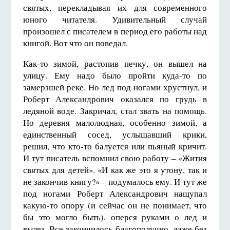
святых, перекладывая их для современного
юного читателя. Удивительный случай
произошел с писателем в период его работы над
книгой. Вот что он поведал.
Как-то зимой, растопив печку, он вышел на
улицу. Ему надо было пройти куда-то по
замерзшей реке. Но лед под ногами хрустнул, и
Роберт Александрович оказался по грудь в
ледяной воде. Закричал, стал звать на помощь.
Но деревня малолюдная, особенно зимой, а
единственный сосед, услышавший крики,
решил, что кто-то балуется или пьяный кричит.
И тут писатель вспомнил свою работу – «Жития
святых для детей». «И как же это я утону, так и
не закончив книгу?» – подумалось ему. И тут же
под ногами Роберт Александрович нащупал
какую-то опору (и сейчас он не понимает, что
бы это могло быть), оперся руками о лед и
вылез. Все закончилось благополучно, даже без