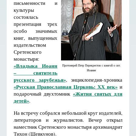
письменности и
культуры
состоялась
презентация трех
особо значимых
книг, выпущенных
издательством
Сретенского
монастыря:
«Владыка Иоанн
Протоиерей Петр Перекрестов с книгой о свт.
Иоанне
– святитель
русского зарубежья»
, энциклопедия-хроника
«Русская Православная Церковь: ХХ век»
и
«Жития святых для
подарочный двухтомник
детей»
.
На встречу собрался небольшой круг издателей,
литераторов и журналистов. Вечер открыл
наместник Сретенского монастыря архимандрит
Тихон (Шевкунов).