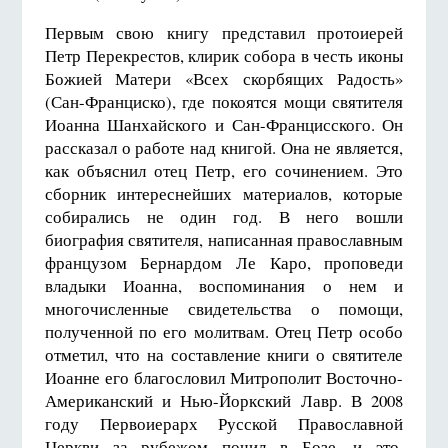
Первым свою книгу представил протоиерей
Петр Перекрестов, клирик собора в честь иконы
Божией Матери «Всех скорбящих Радость»
(Сан-Франциско), где покоятся мощи святителя
Иоанна Шанхайского и Сан-Францисского. Он
рассказал о работе над книгой. Она не является,
как объяснил отец Петр, его сочинением. Это
сборник интереснейших материалов, которые
собирались не один год. В него вошли
биография святителя, написанная православным
французом Бернардом Ле Каро, проповеди
владыки Иоанна, воспоминания о нем и
многочисленные свидетельства о помощи,
полученной по его молитвам. Отец Петр особо
отметил, что на составление книги о святителе
Иоанне его благословил Митрополит Восточно-
Американский и Нью-Йоркский Лавр. В 2008
году Первоиерарх Русской Православной
Церкви за рубежом почил в Бозе, и это,