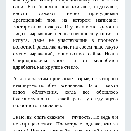
сани. Его бережно подсаживают, подымают,
вносят, сажают, точно причудливый
драгоценный тюк, на котором написано:
«осторожно» и «верх». И у всех в это время на
лицах выражение необыкновенного участия и
испуга. Даже не участвующий в процессе
волостной рассылка являет на своем лице такую
смену выражений, точно вот-вот сейчас Ивана
Спиридоновича уронят и он расшибется
вдребезги, как хрупкое стекло.
А вслед за этим произойдет взрыв, от которого
неминуемо погибнет вселенная... Зато — какой
вздох облегчения, когда все обошлось
благополучно, и — какой трепет у следующего
волостного правления.
Знаю, вы опять скажете — глупость. Но ведь я и
не отрицаю этого. Посмотрите, однако, что за
талант! Подите, каменейте этак всякий раз при