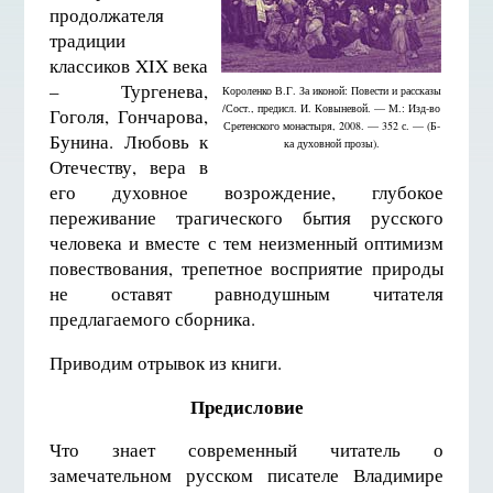
продолжателя
традиции
классиков XIX века
– Тургенева,
Короленко В.Г. За иконой: Повести и рассказы
/Сост., предисл. И. Ковыневой. — М.: Изд-во
Гоголя, Гончарова,
Сретенского монастыря, 2008. — 352 с. — (Б-
Бунина. Любовь к
ка духовной прозы).
Отечеству, вера в
его духовное возрождение, глубокое
переживание трагического бытия русского
человека и вместе с тем неизменный оптимизм
повествования, трепетное восприятие природы
не оставят равнодушным читателя
предлагаемого сборника.
Приводим отрывок из книги.
Предисловие
Что знает современный читатель о
замечательном русском писателе Владимире