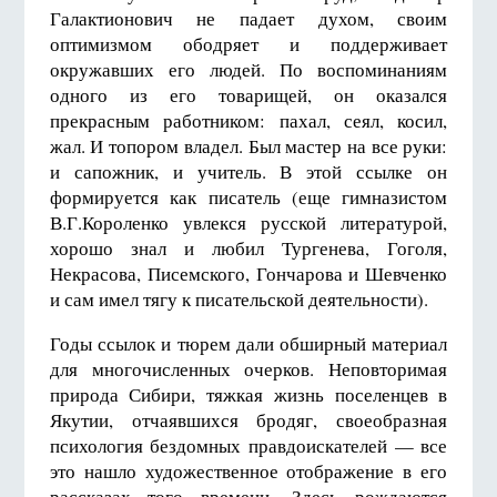
Галактионович не падает духом, своим
оптимизмом ободряет и поддерживает
окружавших его людей. По воспоминаниям
одного из его товарищей, он оказался
прекрасным работником: пахал, сеял, косил,
жал. И топором владел. Был мастер на все руки:
и сапожник, и учитель. В этой ссылке он
формируется как писатель (еще гимназистом
В.Г.Короленко увлекся русской литературой,
хорошо знал и любил Тургенева, Гоголя,
Некрасова, Писемского, Гончарова и Шевченко
и сам имел тягу к писательской деятельности).
Годы ссылок и тюрем дали обширный материал
для многочисленных очерков. Неповторимая
природа Сибири, тяжкая жизнь поселенцев в
Якутии, отчаявшихся бродяг, своеобразная
психология бездомных правдоискателей — все
это нашло художественное отображение в его
рассказах того времени. Здесь рождаются