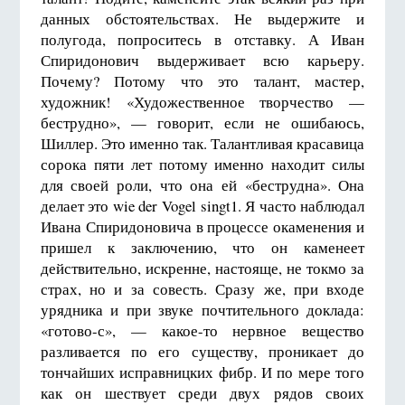
данных обстоятельствах. Не выдержите и
полугода, попроситесь в отставку. А Иван
Спиридонович выдерживает всю карьеру.
Почему? Потому что это талант, мастер,
художник! «Художественное творчество —
беструдно», — говорит, если не ошибаюсь,
Шиллер. Это именно так. Талантливая красавица
сорока пяти лет потому именно находит силы
для своей роли, что она ей «беструдна». Она
делает это wie der Vogel singt1. Я часто наблюдал
Ивана Спиридоновича в процессе окаменения и
пришел к заключению, что он каменеет
действительно, искренне, настояще, не токмо за
страх, но и за совесть. Сразу же, при входе
урядника и при звуке почтительного доклада:
«готово-с», — какое-то нервное вещество
разливается по его существу, проникает до
тончайших исправницких фибр. И по мере того
как он шествует среди двух рядов своих