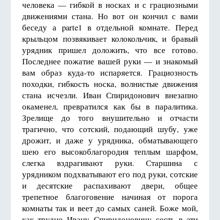
человека — гибкой в носках и с грациозными
движениями стана. Но вот он кончил с вами
беседу а parte1 в отдельной комнате. Перед
крыльцом позвякивает колокольчик, и бравый
урядник пришел доложить, что все готово.
Последнее пожатие вашей руки — и знакомый
вам образ куда-то испаряется. Грациозность
походки, гибкость носка, волнистые движения
стана исчезли. Иван Спиридонович внезапно
окаменел, превратился как бы в паралитика.
Зрелище до того внушительно и отчасти
трагично, что сотский, подающий шубу, уже
дрожит, и даже у урядника, обматывающего
шею его высокоблагородия теплым шарфом,
слегка вздрагивают руки. Старшина с
урядником подхватывают его под руки, сотские
и десятские распахивают двери, общее
трепетное благоговение начиная от порога
комнаты так и веет до самых саней. Боже мой,
как трудно Ивану Спиридоновичу сесть в эти