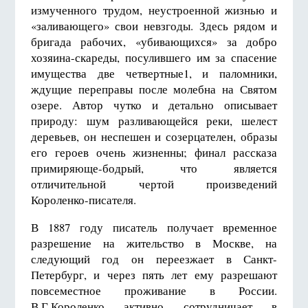
измученного трудом, неустроенной жизнью и
«заливающего» свои невзгоды. Здесь рядом и
бригада рабочих, «убивающихся» за добро
хозяина-скареды, посулившего им за спасение
имущества две четвертные1, и паломники,
ждущие переправы после молебна на Святом
озере. Автор чутко и детально описывает
природу: шум разливающейся реки, шелест
деревьев, он неспешен и созерцателен, образы
его героев очень жизненны; финал рассказа
примиряюще-бодрый, что является
отличительной чертой произведений
Короленко-писателя.
В 1887 году писатель получает временное
разрешение на жительство в Москве, на
следующий год он переезжает в Санкт-
Петербург, и через пять лет ему разрешают
повсеместное проживание в России.
В.Г.Короленко активно сотрудничает в