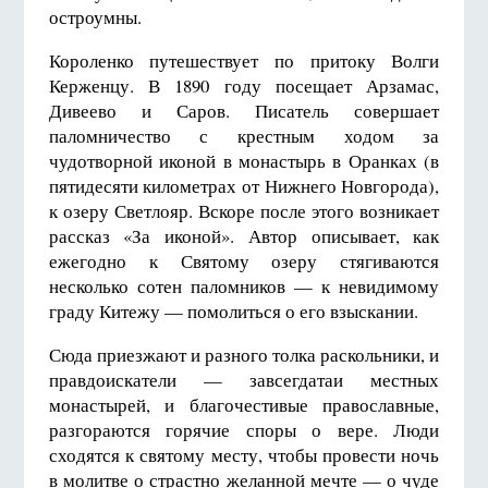
остроумны.
Короленко путешествует по притоку Волги
Керженцу. В 1890 году посещает Арзамас,
Дивеево и Саров. Писатель совершает
паломничество с крестным ходом за
чудотворной иконой в монастырь в Оранках (в
пятидесяти километрах от Нижнего Новгорода),
к озеру Светлояр. Вскоре после этого возникает
рассказ «За иконой». Автор описывает, как
ежегодно к Святому озеру стягиваются
несколько сотен паломников — к невидимому
граду Китежу — помолиться о его взыскании.
Сюда приезжают и разного толка раскольники, и
правдоискатели — завсегдатаи местных
монастырей, и благочестивые православные,
разгораются горячие споры о вере. Люди
сходятся к святому месту, чтобы провести ночь
в молитве о страстно желанной мечте — о чуде