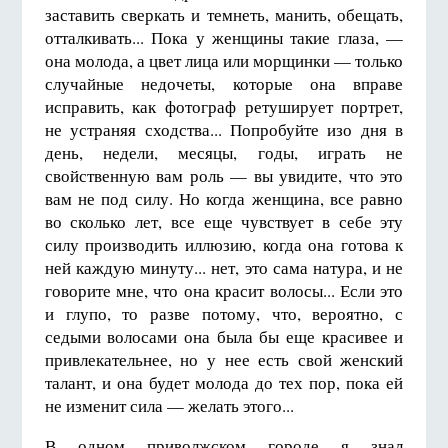
заставить сверкать и темнеть, манить, обещать,
отталкивать... Пока у женщины такие глаза, —
она молода, а цвет лица или морщинки — только
случайные недочеты, которые она вправе
исправить, как фотограф ретуширует портрет,
не устраняя сходства... Попробуйте изо дня в
день, недели, месяцы, годы, играть не
свойственную вам роль — вы увидите, что это
вам не под силу. Но когда женщина, все равно
во сколько лет, все еще чувствует в себе эту
силу производить иллюзию, когда она готова к
ней каждую минуту... нет, это сама натура, и не
говорите мне, что она красит волосы... Если это
и глупо, то разве потому, что, вероятно, с
седыми волосами она была бы еще красивее и
привлекательнее, но у нее есть свой женский
талант, и она будет молода до тех пор, пока ей
не изменит сила — желать этого...
В одном приволжском городе я знал