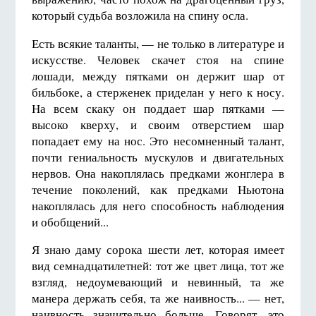
который судьба возложила на спину осла.
Есть всякие таланты, — не только в литературе и
искусстве. Человек скачет стоя на спине
лошади, между пятками он держит шар от
бильбоке, а стерженек приделан у него к носу.
На всем скаку он поддает шар пятками —
высоко кверху, и своим отверстием шар
попадает ему на нос. Это несомненный талант,
почти гениальность мускулов и двигательных
нервов. Она накоплялась предками жонглера в
течение поколений, как предками Ньютона
накоплялась для него способность наблюдения
и обобщений...
Я знаю даму сорока шести лет, которая имеет
вид семнадцатилетней: тот же цвет лица, тот же
взгляд, недоумевающий и невинный, та же
манера держать себя, та же наивность... — нет,
наивность значительно больше. Говорят, это