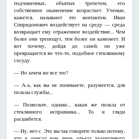
подчиненных, объятых трепетом, его
собственное окаменение возрастает. Ученые,
кажется, называют это контактом. Иван
Спиридонович воздействует на среду — среда
возвращает ему отраженное воздействие... Чем
более они трепещут, тем более он каменеет. И
вот почему, дойдя до саней, он уже
превращается во что-то, подобное стеклянному
сосуду.
— Но зачем же все это?
— А-а, как вы не понимаете; разумеется, для
пользы службы...
— Позвольте, однако... какая же польза от
стеклянного исправника... То и гляди
расшибется.
— Ну, нет-с. Это вы так говорите только потому,
что я описал вам лишь отъезд талантливого