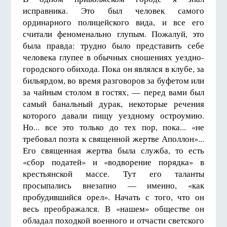
исправника. Это был человек самого
ординарного полицейского вида, и все его
считали феноменально глупым. Пожалуй, это
была правда: трудно было представить себе
человека глупее в обычных сношениях уездно-
городского обихода. Пока он являлся в клубе, за
бильярдом, во время разговоров за буфетом или
за чайным столом в гостях, — перед вами был
самый банальный дурак, некоторые речения
которого давали пищу уездному остроумию.
Но... все это только до тех пор, пока... «не
требовал поэта к священной жертве Аполлон»...
Его священная жертва была служба, то есть
«сбор податей» и «водворение порядка» в
крестьянской массе. Тут его таланты
просыпались внезапно — именно, «как
пробудившийся орел». Начать с того, что он
весь преображался. В «нашем» обществе он
обладал походкой военного и отчасти светского