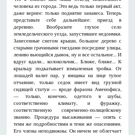
человека из города. Это ведь только первый акт,
даже вернее: только поднятие занавеса. Теперь
представьте себе дальнейшее: приезд в
деревню. Вообразите глухое село
земледельческого уезда, запустившее недоимки.
Занесенные снегом крыши, большое дерево с
старыми грачиными гнездами посредине улицы,
лениво вьющийся дымок, ну и все остальное... И
вдруг вдали... колокольчик... Ближе, ближе... К
крыльцу подкатывает взмыленная тройка. От
лошадей валит пар, у ямщика на лице тупое
отчаяние, только седок имеет вид грузной
сидящей статуи — вроде фараона Аменофиса,
— только, конечно, одетого в шубы,
соответственно климату, и фуражку,
соответственную современно-полицейскому
званию. Процедура высаживания — опять с
теми же подробностями и теми же опасениями.
Его члены неподвижны. Он ничем не облегчает