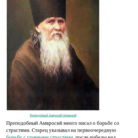
Преподобный Амвросий Оптинский
Преподобный Амвросий много писал о борьбе со
страстями. Старец указывал на первоочередную
борьбу с главными страстями
, после победы над