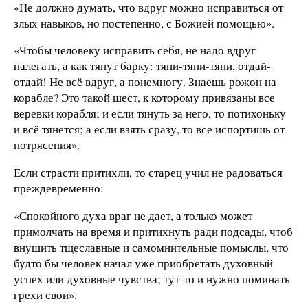
«Не должно думать, что вдруг можно исправиться от
злых навыков, но постепенно, с Божией помощью».
«Чтобы человеку исправить себя, не надо вдруг
налегать, а как тянут барку: тяни-тяни-тяни, отдай-
отдай! Не всё вдруг, а понемногу. Знаешь рожон на
корабле? Это такой шест, к которому привязаны все
веревки корабля; и если тянуть за него, то потихоньку
и всё тянется; а если взять сразу, то все испортишь от
потрясения».
Если страсти притихли, то старец учил не радоваться
преждевременно:
«Спокойного духа враг не дает, а только может
примолчать на время и притихнуть ради подсады, чтоб
внушить тщеславные и самомнительные помыслы, что
будто бы человек начал уже приобретать духовный
успех или духовные чувства; тут-то и нужно поминать
грехи свои».