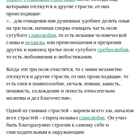
которыми отсекутся и другие страсти, от них
происходящие:
«…для очищения нив душевных удобнее делить оные
на три поля, начиная сперва очищать часть поля
сугубого
славолюбия
, то есть искания человеческой
славы и
похвалы
, или превозношения и презрения
других и наконец третье поле сугубого
сребролюбия
,
то есть любоимения и любостяжания.
Когда эти три поля очистятся, то с ними незаметно
отсекутся и другие страсти, от них происходящие, то
есть гнев и памятозлобие, печаль земная, зависть,
ненависть, охлаждение и леность относительно
молитвы и дел благочестия».
Одной из главных страстей – корнем всего зла, началом
всех страстей – старец называл
самолюбие
. Он учил
быть благоразумно строгим к самому себе и
снисходительным к окружающим: