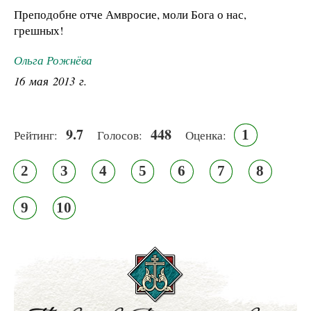
Преподобне отче Амвросие, моли Бога о нас,
грешных!
Ольга Рожнёва
16 мая 2013 г.
9.7
448
1
Рейтинг:
Голосов:
Оценка:
2
3
4
5
6
7
8
9
10