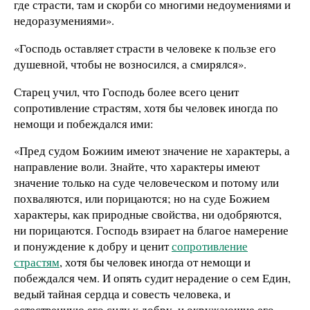
где страсти, там и скорби со многими недоумениями и
недоразумениями».
«Господь оставляет страсти в человеке к пользе его
душевной, чтобы не возносился, а смирялся».
Старец учил, что Господь более всего ценит
сопротивление страстям, хотя бы человек иногда по
немощи и побеждался ими:
«Пред судом Божиим имеют значение не характеры, а
направление воли. Знайте, что характеры имеют
значение только на суде человеческом и потому или
похваляются, или порицаются; но на суде Божием
характеры, как природные свойства, ни одобряются,
ни порицаются. Господь взирает на благое намерение
и понуждение к добру и ценит
сопротивление
страстям
, хотя бы человек иногда от немощи и
побеждался чем. И опять судит нерадение о сем Един,
ведый тайная сердца и совесть человека, и
естественную его силу к добру, и окружающие его