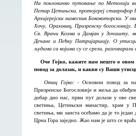
На поклоничко путовање по Метохији ве
Петар Цетињски, протојереј ставрофор Г
Архијерејски намесник Бококоторски. У о
Хочу, Ораховац, Призренску богословију,
Св. Врачи Козма и Дамјан у Зочишту, м
Дечане и Пећку Патријаршију. О утисци
људима са којима су се срели, разговарали
Оче Гојко, кажите нам нешто о овом 
повод за долазак, и какви су Ваши утисц
Отац Гојко:
- Основни повод за на
Призренске Богословије и жеља да обиђем
добар дио нас, први пут долази у ове с
светиња, Цетињски манастир, храм у П
светиња, ми заиста осећамо да је то један
Црна Гора заједно. Жао нам је што се вра