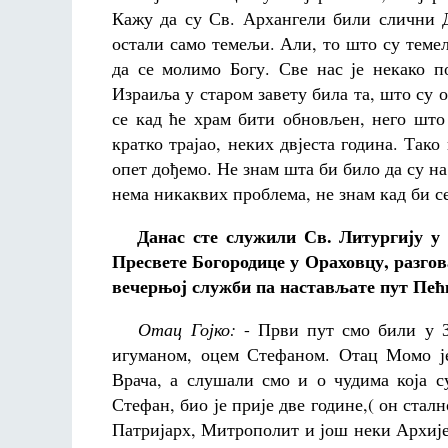
Кажу да су Св. Архангели били слични Д
остали само темељи. Али, то што су темељ
да се молимо Богу. Све нас је некако по
Израиља у старом завету била та, што су 
се кад ће храм бити обновљен, него што
кратко трајао, неких двјеста година. Так
опет дођемо. Не знам шта би било да су на
нема никаквих проблема, не знам кад би с
Данас сте служили Св. Литургију у
Пресвете Богородице у Ораховцу, разгов
вечерњој служби па настављате пут Пећк
Отац Гојко:
- Први пут смо били у З
игуманом, оцем Стефаном. Отац Момо ј
Врача, а слушали смо и о чудима која с
Стефан, био је прије две године,( он стал
Патријарх, Митрополит и још неки Архије