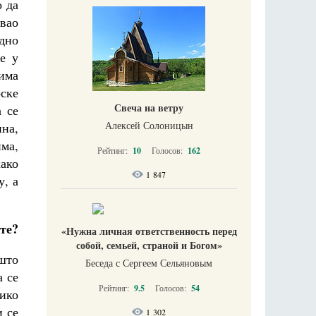
о да
евао
рдно
е у
има
ске
Свеча на ветру
 се
Алексей Солоницын
на,
ма,
Рейтинг:
10
Голосов:
162
како
1 847
у, а
те?
«Нужна личная ответственность перед
собой, семьей, страной и Богом»
 што
Беседа с Сергеем Сельяновым
а се
Рейтинг:
9.5
Голосов:
54
лико
и се
1 302