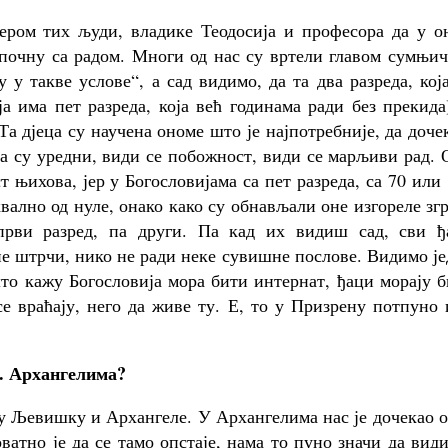
ром тих људи, владике Теодосија и професора да у о
апочну са радом. Многи од нас су вртели главом сумњи
 у такве услове“, а сад видимо, да та два разреда, кој
ја има пет разреда, која већ годинама ради без прекида
Та дјеца су научена ономе што је најпотребније, да доче
 да су уредни, види се побожност, види се марљиви рад.
т њихова, јер у Богословијама са пет разреда, са 70 или
вално од нуле, онако како су обнављали оне изгореле зг
 први разред, па други. Па кад их видиш сад, сви ђ
 не штрчи, нико не ради неке сувишне послове. Видимо ј
што кажу Богословија мора бити интернат, ђаци морају 
се враћају, него да живе ту. Е, то у Призрену потпуно
. Архангелима?
у Љевишку и Архангеле. У Архангелима нас је дочекао 
ватно је да се тамо опстаје, нама то пуно значи да вид