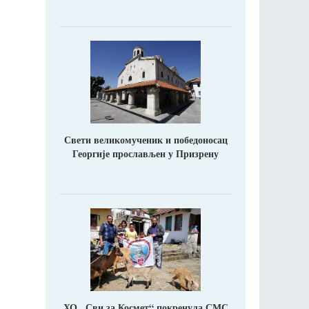
Свети великомученик и победоносац
Георгије прослављен у Призрену
ХО ,,Сви за Космет“ покренула СМС