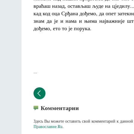
враћаш назад, остављаш људе на цједилу...
кад код оца Срђана дођемо, да опет затек
знам да је и нама и њима најважније шт
дођемо, ето то је порука.
...
Комментарии
Здесь Вы можете оставить свой комментарий к данной 
Православие.Ru
.