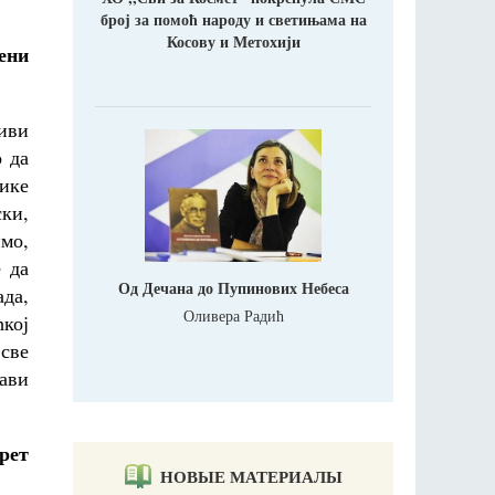
број за помоћ народу и светињама на
Косову и Метохији
ени
живи
 да
ике
ки,
имо,
 да
Од Дечана до Пупинових Небеса
ада,
Оливера Радић
кој
 све
бави
срет
НОВЫЕ МАТЕРИАЛЫ