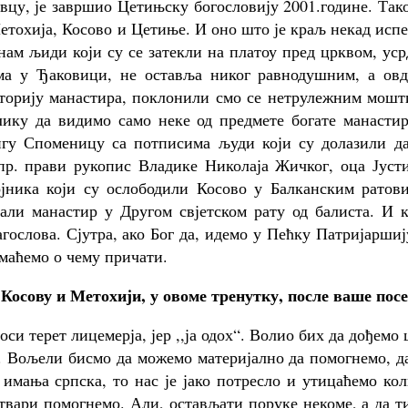
вцу, је завршио Цетињску богословију 2001.године. Так
етохија, Косово и Цетиње. И оно што је краљ некад исп
нам љиди који су се затекли на платоу пред црквом, ус
ама у Ђаковици, не оставља никог равнодушним, а овд
сторију манастира, поклонили смо се нетрулежним мошт
ику да видимо само неке од предмете богате манастир
игу Споменицу са потписима људи који су долазили да
пр. прави рукопис Владике Николаја Жичког, оца Јусти
јника који су ослободили Косово у Балканским ратови
вали манастир у Другом свјетском рату од балиста. И 
гослова. Сјутра, ако Бог да, идемо у Пећку Патријаршиј
маћемо о чему причати.
осову и Метохији, у овоме тренутку, после ваше посе
оси терет лицемерја, јер ,,ја одох“. Волио бих да дођемо
у. Вољели бисмо да можемо материјално да помогнемо, д
 имања српска, то нас је јако потресло и утицаћемо ко
твари помогнемо. Али, остављати поруке некоме, а да т