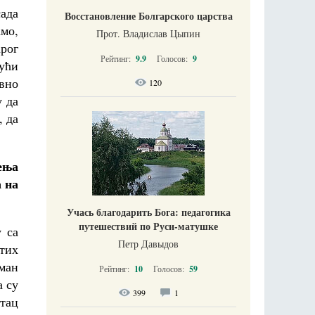
ада
Восстановление Болгарского царства
амо,
Прот. Владислав Цыпин
арог
Рейтинг:
9.9
Голосов:
9
јући
вно
120
у да
, да
ења
 на
Учась благодарить Бога: педагогика
путешествий по Руси-матушке
 са
Петр Давыдов
тих
ман
Рейтинг:
10
Голосов:
59
а су
399
1
отац