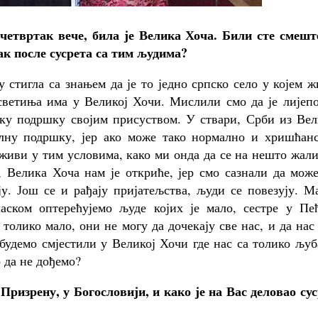
 четвртак вече, била је Велика Хоча. Били сте смешт
ак после сусрета са тим људима?
 стигла са знањем да је то једно српско село у којем 
светиња има у Великој Хочи. Мислили смо да је лијепо
еку подршку својим присуством. У ствари, Срби из Вел
лну подршку, јер ако може тако нормално и хришћанс
 живи у тим условима, како ми онда да се на нешто жал
 Велика Хоча нам је откриће, јер смо сазнали да може
у. Још се и рађају пријатељства, људи се повезују. М
аском оптерећујемо људе којих је мало, сестре у Пећ
толико мало, они не могу да дочекају све нас, и да нас
е будемо смјестили у Великој Хочи где нас са толико љу
о да не дођемо?
 Призрену, у Богословији, и како је на Вас деловао су