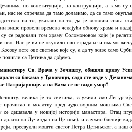
ечанима по конституцији, по контрукцији, а тамо су с
и, нас не спречава да тамо долазимо, да се тамо окупљ
дсетило на то, указало на то, да је основна снага ст
они више провели времена чекајући обнову храма и нада
 су се радовали том храму Соломоновом који је релати
о и ово. Нас је више окупило ово страдање и имамо жељ
 Косову исте ове светиње које су, а да ту живе само Срби
е подигли са Цетиња да дођемо.
 манастиру Св. Врача у Зочишту, обишли цркву Усп
арали са бакама у Ђаковици, сада сте овде у Дечанима
е Патријаршије, а на Вама се не види умор?
очишту, велика је то светиња, служили смо Литургију
е прочитао и молитву пред чудотворним моштима Све
у се дешавала у новијој историји манастира. Отац игу
но долази на Лучиндан на Цетиње), и служио бденије кад
реји, пресвукли мошти светог Петра Цетињског, а наш 