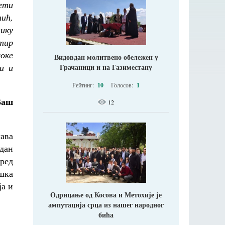
ети
ић,
лику
стир
оке
Видовдан молитвено обележен у
и и
Грачаници и на Газиместану
Рейтинг:
10
Голосов:
1
Ваш
12
ава
едан
ред
шка
ја и
Одрицање од Косова и Метохије jе
ампутација срца из нашег народног
бића