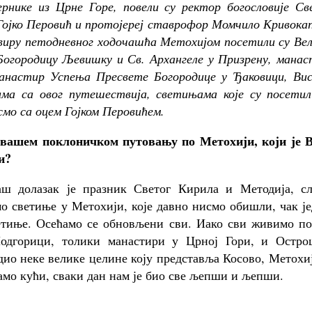
рнике из Црне Горе, повели су ректор богословије Св
ојко Перовић и протојереј ставрофор Момчило Кривокап
квиру петодневног ходочашћа Метохијом посетили су Ве
 Богородицу Љевишку и Св. Архангеле у Призрену, мана
анастир Успења Пресвете Богородице у Ђаковици, Вис
ма са овог путешествија, светињама које су посетил
 смо са оцем Гојком Перовићем.
вашем поклоничком путовању по Метохији, који је 
и?
ш долазак је празник Светог Кирила и Методија, сл
о светиње у Метохији, које давно нисмо обишли, чак ј
ветиње. Осећамо се обновљени сви. Иако сви живимо по
одгорици, толики манастири у Црној Гори, и Остро
 дио неке велике целине коју представља Косово, Метохи
ћамо кући, сваки дан нам је био све љепши и љепши.