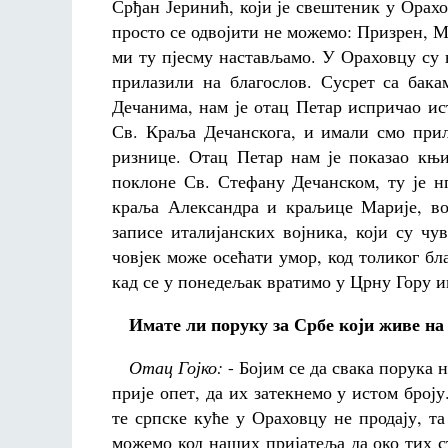
Срђан Јеринић, који је свештеник у Орахо
просто се одвојити не можемо: Призрен, М
ми ту пјесму настављамо. У Ораховцу су 
прилазили на благослов. Сусрет са бак
Дечанима, нам је отац Петар испричао и
Св. Краља Дечанскога, и имали смо прил
ризнице. Отац Петар нам је показао књ
поклоне Св. Стефану Дечанском, ту је н
краља Александра и краљице Марије, во
записе италијанских војника, који су чу
човјек може осећати умор, код толиког бла
кад се у понедељак вратимо у Црну Гору и
Имате ли поруку за Србе који живе на К
Отац Гојко:
- Бојим се да свака порука н
прије опет, да их затекнемо у истом број
те српске куће у Ораховцу не продају, та
можемо код наших пријатеља да око тих с