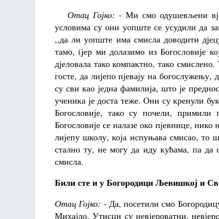
Отац Гојко:
- Ми смо одушевљени вје
условима су они уопште се усудили да з
,,да ли уопште има смисла доводити дјецу
тамо, (јер ми долазимо из Богословије ко
дјеловала тако компактно, тако смислено. 
госте, да лијепо пјевају на богослужењу,
су сви као једна фамилија, што је преднос
ученика је доста теже. Они су кренули бук
Богословије, тако су почели, примили
Богословије се налазе око пјевнице, нико
лијепу школу, која испуњава смисао, то 
стално ту, не могу да иду кућама, па да 
смисла.
Били сте и у Богородици Љевишкој и Св
Отац Гојко:
- Да, посетили смо Богородиц
Михајло. Утисци су невјероватни, невјеро