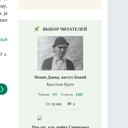
вцу,
, ја
пет
ВЫБОР ЧИТАТЕЛЕЙ
дић
3 г.
Иоанн Давид, пастух Божий
Кристиан Курте
Рейтинг:
9.9
Голосов:
1165
20 690
9
Про тех, кто любит Спиридона