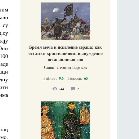
ним
чаво
а су
),су
кају
Бремя меча и исцеление сердца: как
 Они
остаться христианином, вынужденно
 100
останавливая зло
раде
Свящ. Леонид Бартков
аци
едну
Рейтинг:
9.6
Голосов:
65
бити
744
2
 има
отац
имо.