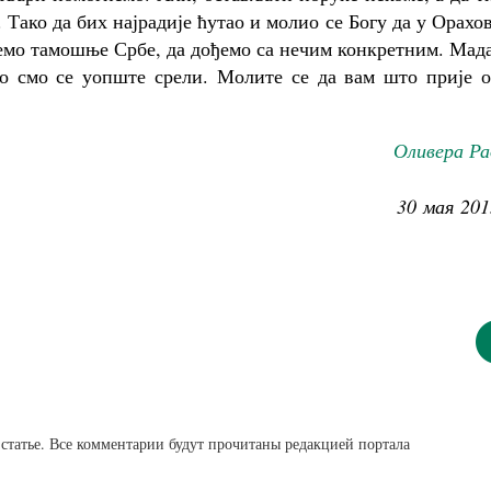
 Тако да бих најрадије ћутао и молио се Богу да у Орахо
немо тамошње Србе, да дођемо са нечим конкретним. Мада
о смо се уопште срели. Молите се да вам што прије о
Оливера Ра
30 мая 201
статье. Все комментарии будут прочитаны редакцией портала