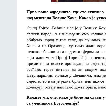
Прво ваше одредиште, где сте стигли у
код мештана Велике Хоче. Какав је утис
Отац Гојко:
-Већина нас је у Велику Хочу
српски народ. А изненађени смо колико 
обиђемо народ у том селу, да му дамо н
Хоче и из Ораховца, су нама дали мора
непоколебљиво и са надом и вјером да се
који живимо у Црној Гори. И још нешто,
прими и по педесеторо људи на смјештај
осећамо терет питања да ли својим дол
Патријаршији, монахе у Дечанима, њих је 
смјесте, то нам је једна брига, али ако с
дочекују, остаје нам само друга брига, как
Кажите ми, оче, како је било на слави у
са ученицима Богословије?