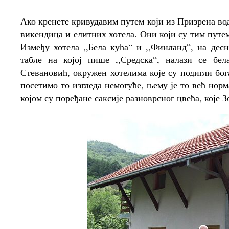
Ако кренете кривудавим путем који из Призрена во
викендица и елитних хотела. Они који су тим путем
Између хотела ,,Бела кућа“ и ,,Финланд“, на дес
табле на којој пише ,,Средска“, налази се бе
Стевановић, окружен хотелима које су подигли бог
посетимо то изгледа немогуће, њему је то већ норм
којом су поређане саксије разноврсног цвећа, које З