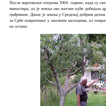
После мартовског погрома 2004. године, када су св
манастира, ал је земља око његове куће добијала д
грађевине. Данас је земља у Средској добрим делом 
за Србе повратнике у околним засеоцима, ал повра
не остане.