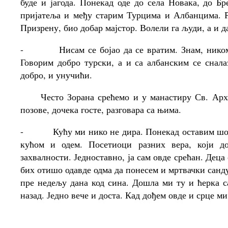
буде и јагода. Понекад оде до села Новака, до Б
пријатеља и међу старим Турцима и Албанцима. Р
Призрену, био добар мајстор. Волели га људи, а и д
-
Нисам се бојао да се вратим. Знам, нико
Говорим добро турски, а и са албанским се снала
добро, и унучићи.
Често Зорана срећемо и у манастиру Св. Архан
позове, дочека госте, разговара са њима.
-
Кућу ми нико не дира. Понекад оставим шо
кућом и одем. Посетиоци разних вера, који д
захвалности. Једноставно, ја сам овде срећан. Деца 
бих отишо одавде одма да понесем и мртвачки санду
пре недељу дана код сина. Дошла ми ту и ћерка с
назад. Једно вече и доста. Кад дођем овде и срце ми