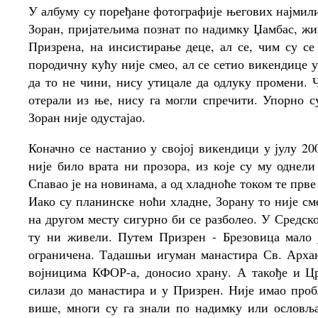
У албуму су поређане фотографије његових најмили
Зоран, пријатељима познат по надимку Џамбас, жив
Призрена, на инсистирање деце, ал се, чим су се
породичну кућу није смео, ал се сетио викендице у
да то не чини, нису утицале да одлуку промени. 
отерали из ње, нису га могли спречити. Упорно с
Зоран није одустајао.
Коначно се настанио у својој викендици у јулу 200
није било врата ни прозора, из које су му однели
Спавао је на новинама, а од хладноће током те прве
Иако су планинске ноћи хладне, Зорану то није смет
на другом месту сигурно би се разболео. У Средск
ту ни живели. Путем Призрен - Брезовица мало ј
ограничена. Тадашњи игуман манастира Св. Арханг
војницима КФОР-а, доносио храну. А такође и Цр
силази до манастира и у Призрен. Није имао про
више, многи су га знали по надимку или ословљав