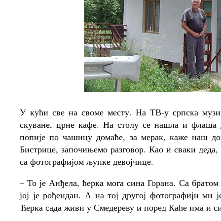
У кући све на своме месту. На ТВ-у српска музи
скуване, црне кафе. На столу се нашла и флаша д
попије по чашицу домаће, за мерак, каже наш д
Бистрице, започињемо разговор. Као и сваки деда,
са фотографијом љупке девојчице.
– То је Анђела, ћерка мога сина Горана. Са брат
јој је рођендан. А на тој другој фотографији ми 
Ћерка сада живи у Смедереву и поред Каће има и с