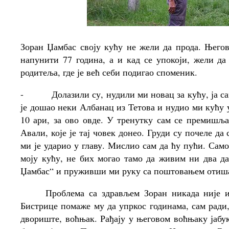
Зоран Џамбас своју кућу не жели да прода. Његов
напунити 77 година, а и кад се упокоји, жели да
родитеља, где је већ себи подигао споменик.
-
Долазили су, нудили ми новац за кућу, ја са
је дошао неки Албанац из Тетова и нудио ми кућу у
10 ари, за ово овде. У тренутку сам се премишља
Авали, које је тај човек донео. Груди су почеле да 
ми је ударио у главу. Мислио сам да ћу пући. Само
моју кућу, не бих могао тамо да живим ни два дан
Џамбас“ и пруживши ми руку са поштовањем отишао
Проблема са здрављем Зоран никада није имао
Бистрице помаже му да упркос годинама, сам ради,
двориште, воћњак. Рађају у његовом воћњаку јабу