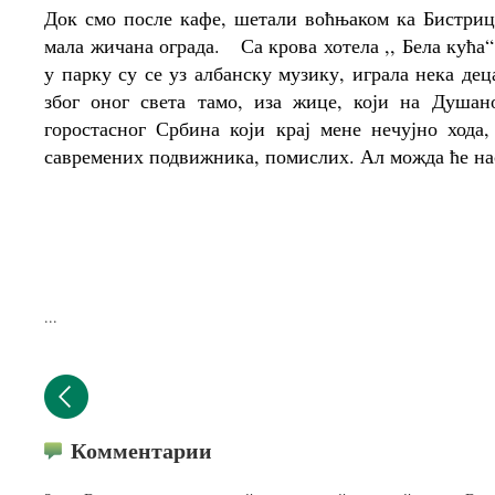
Док смо после кафе, шетали воћњаком ка Бистрици
мала жичана ограда. Са крова хотела ,, Бела кућа“ 
у парку су се уз албанску музику, играла нека де
због оног света тамо, иза жице, који на Душан
горостасног Србина који крај мене нечујно хода
савремених подвижника, помислих. Ал можда ће нас
...
Комментарии