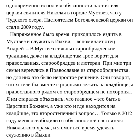
одновременно исполнял обязанности настоятеля
церкви святителя Николая в городе Муствеэ, что у
Чудского озера. Настоятелем Богоявленской церкви он
стал в 2009 году.
– Напряженное было время, приходилось ездить в
Муствеэ и служить в Йыхви, – вспоминает отец
Андрей. – В Муствеэ сильны старообрядческие
традиции, даже на кладбище там трое ворот: для
православных, старообрядцев и лютеран. При мне три
семьи вернулись в Православие из старообрядчества,
но для них это было непростое решение. Они говорят,
что хотели бы вместе с родными лежать на кладбище, а
православного рядом со старообрядцем не похоронят.
Я им старался объяснить, что главное – это быть в
Царствии Божием, а уже кто и где находится на
кладбище, это второстепенный вопрос… Только в 2012
году меня освободили от обязанностей настоятеля
Никольского храма, и я смог всё время уделять
служению в Йыхви.