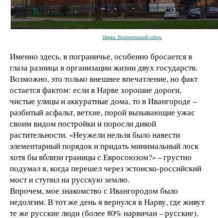
Нарва. Воскресенский собор.
Именно здесь, в пограничье, особенно бросается в
глаза разница в организации жизни двух государств.
Возможно, это только внешнее впечатление, но факт
остается фактом: если в Нарве хорошие дороги,
чистые улицы и аккуратные дома, то в Ивангороде –
разбитый асфальт, ветхие, порой вызывающие ужас
своим видом постройки и поросли дикой
растительности. «Неужели нельзя было навести
элементарный порядок и придать минимальный лоск
хотя бы вблизи границы с Евросоюзом?» – грустно
подумал я, когда перешел через эстонско-российский
мост и ступил на русскую землю.
Впрочем, мое знакомство с Ивангородом было
недолгим. В тот же день я вернулся в Нарву, где живут
те же русские люди (более 80% нарвичан – русские),