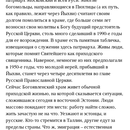
богомольцы, направляющиеся в Пюхтицы (а их путь,
как правило, лежит через Йыхви) считают своим
долгом помолиться в храме, где больше семи лет
возносил свои молитвы к Богу будущий предстоятель
Русской Церкви, столь много сделавший в 1990-е годы
для ее возрождения. В храме есть памятная табличка,
извещающая о служении здесь патриарха. Живы люди,
которые помнят Святейшего как приходского
священника. Наверное, немногие из них предполагали
в 1950-е годы, что молодой иерей, прибывший в
Йыхви, станет через четыре десятилетия во главе
Русской Православной Церкви.
Сейчас Богоявленский храм живет обычной
приходской жизнью, на которой сказывается ситуация,
сложившаяся сегодня в восточной Эстонии. Люди
массово покидают эти места: работу найти сложно,
жить зачастую не на что. Уезжают и эстонцы, и
русские. Кто-то стремится в Таллин, другие едут за
пределы страны. Что ж, эмиграция – естественная