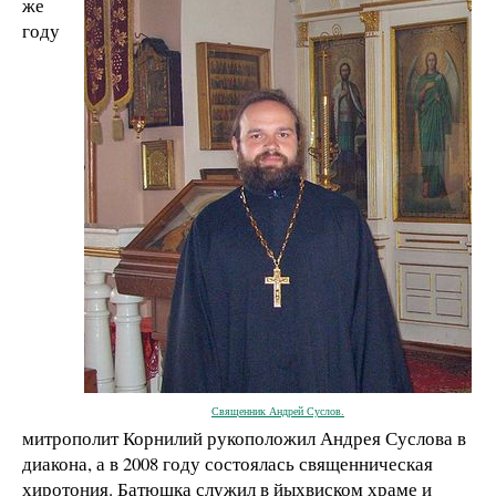
же
году
Священник Андрей Суслов.
митрополит Корнилий рукоположил Андрея Суслова в
диакона, а в 2008 году состоялась священническая
хиротония. Батюшка служил в йыхвиском храме и