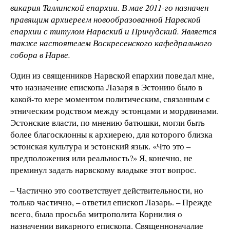
викария Таллинской епархии. В мае 2011-го назначен
правящим архиереем новообразованной Нарвской
епархии с титулом Нарвский и Причудский. Является
также настоятелем Воскресенского кафедрального
собора в Нарве.
Один из священников Нарвской епархии поведал мне,
что назначение епископа Лазаря в Эстонию было в
какой-то мере моментом политическим, связанным с
этническим родством между эстонцами и мордвинами.
Эстонские власти, по мнению батюшки, могли быть
более благосклонны к архиерею, для которого близка
эстонская культура и эстонский язык. «Что это –
предположения или реальность?» Я, конечно, не
преминул задать нарвскому владыке этот вопрос.
– Частично это соответствует действительности, но
только частично, – ответил епископ Лазарь. – Прежде
всего, была просьба митрополита Корнилия о
назначении викарного епископа. Священноначалие