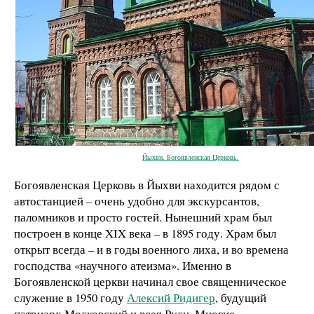
Йыхви. Богоявленская Церковь.
Богоявленская Церковь в Йыхви находится рядом с
автостанцией – очень удобно для экскурсантов,
паломников и просто гостей. Нынешний храм был
построен в конце XIX века – в 1895 году. Храм был
открыт всегда – и в годы военного лиха, и во времена
господства «научного атеизма». Именно в
Богоявленской церкви начинал свое священническое
служение в 1950 году
Алексий Ридигер
, будущий
патриарх Московский и всея Руси. Многие