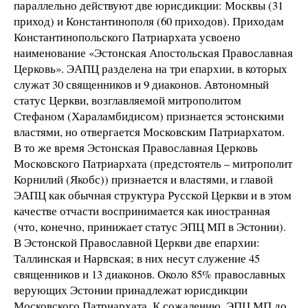
параллельно действуют две юрисдикции: Москвы (31
приход) и Константинополя (60 приходов). Приходам
Константинопольского Патриархата усвоено
наименование «Эстонская Апостольская Православная
Церковь». ЭАПЦ разделена на три епархии, в которых
служат 30 священников и 9 диаконов. Автономный
статус Церкви, возглавляемой митрополитом
Стефаном (Хараламбидисом) признается эстонскими
властями, но отвергается Московским Патриархатом.
В то же время Эстонская Православная Церковь
Московского Патриархата (предстоятель – митрополит
Корнилий (Якобс)) признается и властями, и главой
ЭАПЦ как обычная структура Русской Церкви и в этом
качестве отчасти воспринимается как иностранная
(что, конечно, принижает статус ЭПЦ МП в Эстонии).
В Эстонской Православной Церкви две епархии:
Таллинская и Нарвская; в них несут служение 45
священников и 13 диаконов. Около 85% православных
верующих Эстонии принадлежат юрисдикции
Московского Патриархата. К сожалению, ЭПЦ МП до