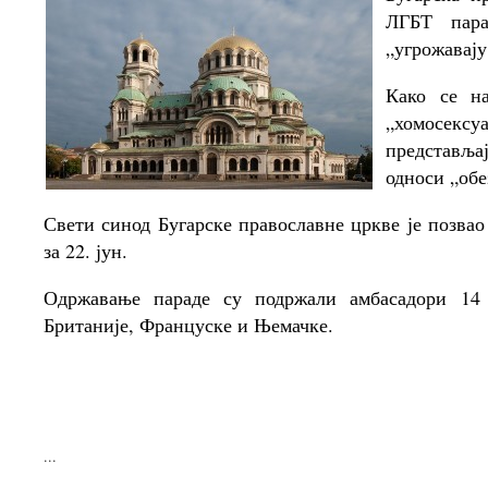
ЛГБТ пара
„угрожавају
Како се н
„хомосекс
представља
односи „обе
Свети синод Бугарске православне цркве је позвао 
за 22. јун.
Одржавање параде су подржали амбасадори 14 
Британије, Француске и Њемачке.
...