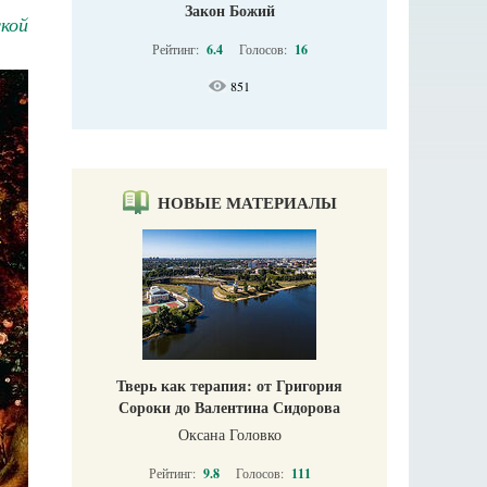
Закон Божий
кой
Рейтинг:
6.4
Голосов:
16
851
НОВЫЕ МАТЕРИАЛЫ
Тверь как терапия: от Григория
Сороки до Валентина Сидорова
Оксана Головко
Рейтинг:
9.8
Голосов:
111