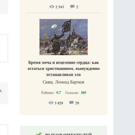
2 543
2
Бремя меча и исцеление сердца: как
остаться христианином, вынужденно
останавливая зло
Свящ. Леонид Бартков
я,
Рейтинг:
9.7
Голосов:
305
3 829
29
й