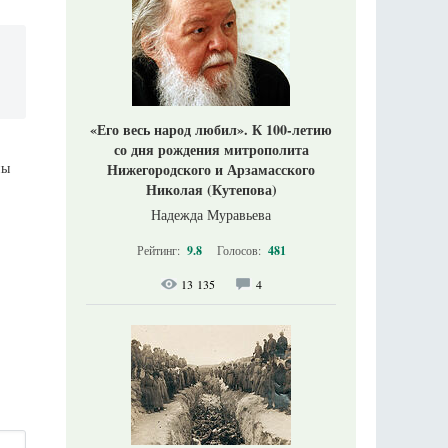
«Его весь народ любил». К 100-летию
со дня рождения митрополита
ны
Нижегородского и Арзамасского
Николая (Кутепова)
Надежда Муравьева
Рейтинг:
9.8
Голосов:
481
13 135
4