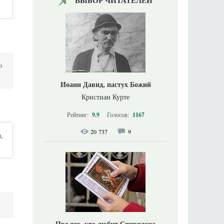
ВЫБОР ЧИТАТЕЛЕЙ
o
Иоанн Давид, пастух Божий
Кристиан Курте
Рейтинг:
9.9
Голосов:
1167
20 737
9
,
Про тех, кто любит Спиридона