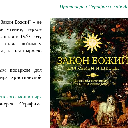
Протоиерей Серафим Слободс
Закон Божий" – не
ое чтение, первое
анная в 1957 году
га стала любимым
и, на ней выросло
.
ным подарком для
мира христианской
енского монастыря
оиерея Серафима