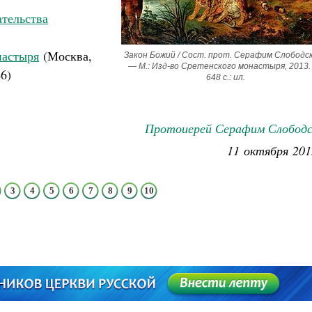
ательства
настыря
(Москва,
Закон Божий / Сост. прот. Серафим Слободск
— М.: Изд-во Сретенского монастыря, 2013.
46)
648 с.: ил.
Протоиерей Серафим Слободс
11 октября 201
3
4
5
6
7
8
9
10