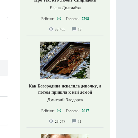
Елена Долгачёва
Рейтинг:
9.9
Голосов:
2798
37 455
13
Как Богородица исцелила девочку, а
потом пришла к ней домой
Дмитрий Злодорев
Рейтинг:
9.9
Голосов:
2017
23 749
11