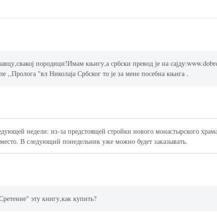
лавцу,свакој породици!Имам књигу,а србски превод је на сајду:www.dobr
ле ,,Пролога "вл Николаја Србског то је за мене посебна књига .
едующей недели: из-за предстоящей стройки нового монастырского храма
 место. В следующий понедельник уже можно будет заказывать.
Сретение" эту книгу,как купить?