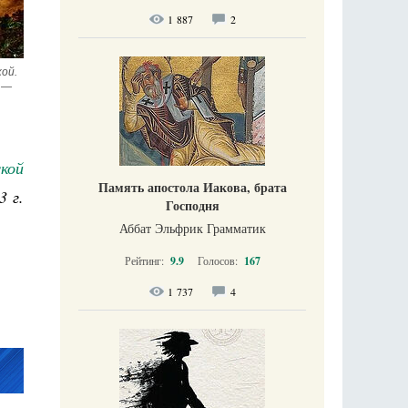
1 887
2
ой. 
 — 
кой
Память апостола Иакова, брата
3 г.
Господня
Аббат Эльфрик Грамматик
Рейтинг:
9.9
Голосов:
167
1 737
4