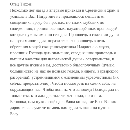
Отец Тихон!
Несколько лет назад я впервые приехала в Сретенский храм и
услышала Вас. Нигде мне не приходилось слышать от
священника вроде бы простых, но таких глубоких по
содержанию, проникновенных, одухотворённых проповедей,
которые нужны именно сегодня. Проповедь о спасении души
на пути милосердия, поразительная проповедь в день
обретения мощей священномученика Илариона о людях,
просящих Господа дать знамение, сегодняшняя проповедь о
высшем качестве для человеческой души - совершенстве, и
все другие нужны нам, достаточно благополучным (думаю,
большинство из нас не познало голода, нищеты, варварского
разорения), устремившимся к жизненным удовольствиям (их
сейчас предостаточно). Чтобы посмотреть на самих себя, на
окружающих нас. Чтобы понять, что заповеди Господь дал не
только тем, кто жил две тысячи лет назад, но и нам.
Батюшка, нам нужна ещё одна Ваша книга, где Вы с Вашим
даром слова сумеете помочь нам сделать шаги на пути к
Богу.