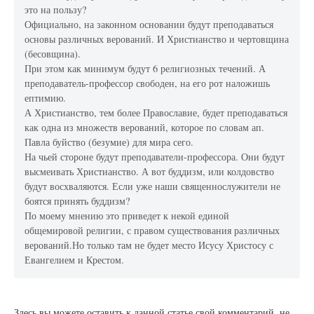
это на пользу?
Официально, на законном основании будут преподаваться
основы различных верований. И Христианство и чертовщина
(бесовщина).
При этом как минимум будут 6 религиозных течений. А
преподаватель-профессор свободен, на его рот наложишь
ептимию.
А Христианство, тем более Православие, будет преподаваться
как одна из множеств верований, которое по словам ап.
Павла буйство (безумие) для мира сего.
На чьей стороне будут преподаватели-профессора. Они будут
высмеивать Христианство. А вот буддизм, или колдовство
будут восхваляются. Если уже наши священнослужители не
боятся принять буддизм?
По моему мнению это приведет к некой единой
общемировой религии, с правом существования различных
верований.Но только там не будет место Исусу Христосу с
Евангелием и Крестом.
Здесь вы можете оставить к данной статье свой комментарий, не