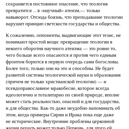
сохраняется постоянное опасение, что теология
превратится ... в «научный» атеизм,— только
навыворот. Отсюда боязнь, что преподавание теологии
нарушит принцип светскости государства и общества.
К сожалению, оппоненты, выдвигающие этот тезис, не
понимают простой вещи: превращение теологии в
некоего оборотня научного атеизма — это ровно то,
чего больше всего опасаются и против чего единым
фронтом борются в первую очередь сами богословы.
Более того, только они на это и способны. Не будет
развитой системы теологической науки и образования
(причем не только христианской теологии) — и
псевдоправославное мракобесие, которое всегда
идеологично и тоталитарно по своей природе, вполне
может стать реальностью, опасной и для государства,
и для общества. Как-то даже неудобно напоминать об
этом, когда примеры Сирии и Ирака пока еще даже
не исторические. Внутренние проблемы церковной
жизни решать может только Церковь, для этого ей