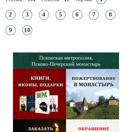
2
3
4
5
6
7
8
9
10
Псковская митрополия,
Псково-Печерский монастырь