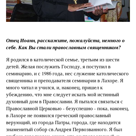
Отец Иоанн, расскажите, пожалуйста, немного о
себе. Как Вы стали православным священником?
Я родился в католической семье, третьим из шести
детей. Желая послужить Господу, я поступил в
семинарию, и с 1986 года, нес служение католического
священника и преподавателя семинарии в Лахоре. Я
много читал и учился, и, наконец, пришел к
убеждению, что мне следует искать мой истинный
духовный дом в Православии. Я пытался связаться с
Православной Церковью - безуспешно - пока, наконец,
в Лахоре не появился греческий православный
верующий, из города Патры, города, где находится
знаменитый собор св.Андрея Первозванного. Я был