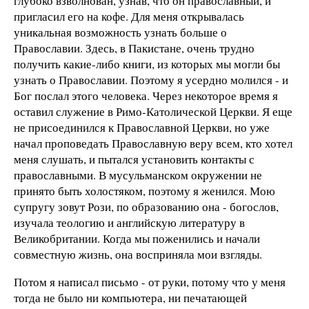
глубоко взволнован, узнав, что он православный, и
пригласил его на кофе. Для меня открывалась
уникальная возможность узнать больше о
Православии. Здесь, в Пакистане, очень трудно
получить какие-либо книги, из которых мы могли бы
узнать о Православии. Поэтому я усердно молился - и
Бог послал этого человека. Через некоторое время я
оставил служение в Римо-Католической Церкви. Я еще
не присоединился к Православной Церкви, но уже
начал проповедать Православную веру всем, кто хотел
меня слушать, и пытался установить контакты с
православными. В мусульманском окружении не
принято быть холостяком, поэтому я женился. Мою
супругу зовут Рози, по образованию она - богослов,
изучала теологию и английскую литературу в
Великобритании. Когда мы поженились и начали
совместную жизнь, она восприняла мои взгляды.
Потом я написал письмо - от руки, потому что у меня
тогда не было ни компьютера, ни печатающей