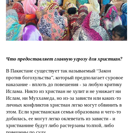
Что предоставляет главную угрозу для христиан?
В Пакистане существует так называемый “Закон
против богохульства”, который предполагает суровое
наказание - вплоть до повешения - за любую критику
Ислама. Никто из христиан не хулит и не унижает ни
Ислам, ни Муххамеда, но из-за зависти или каких-то
личных конфликтов христиан легко могут обвинить в
этом. Если христианская семья образована и чего-то
добилась, ее могут легко оклеветать из зависти - и
христианине будут либо растерзаны толпой, либо
повешены по суду.