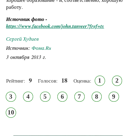
работу.
Источник фото -
https://www.facebook.com/john.tanveer?fref=ts
Сергей Худиев
Источник:
Фома.Ru
3 октября 2013 г.
9
18
1
2
Рейтинг:
Голосов:
Оценка:
3
4
5
6
7
8
9
10