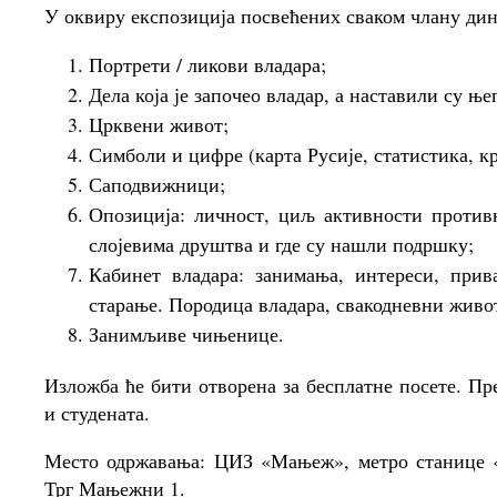
У оквиру експозиција посвећених сваком члану дин
Портрети / ликови владара;
Дела која је започео владар, а наставили су ње
Црквени живот;
Симболи и цифре (карта Русије, статистика, к
Саподвижници;
Опозиција: личност, циљ активности против
слојевима друштва и где су нашли подршку;
Кабинет владара: занимања, интереси, прив
старање. Породица владара, свакодневни живо
Занимљиве чињенице.
Изложба ће бити отворена за бесплатне посете. Пр
и студената.
Место одржавања: ЦИЗ «Мањеж», метро станице «
Трг Мањежни 1.