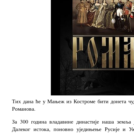
Тих дана ће у Мањеж из Костроме бити донета чу
Романова.
За 300 година владавине династије наша земља 
Далеког истока, поновно уједињење Русије и Ук