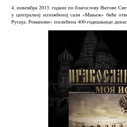
4. новембра 2013. године по благослову Његове Св
у централној изложбеној сали «Мањеж» биће отв
Русија. Романови» посвећена 400-годишњици динас