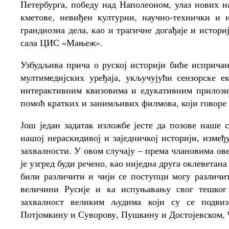
Петербурга, победу над Наполеоном, улаз нових н
кметове, невиђен културни, научно-технички и 
грандиозна дела, као и трагичне догађаје и истори
сала ЦИС «Мањеж».
Узбудљива прича о руској историји биће исприч
мултимедијских уређаја, укључујући сензорске ек
интерактивним квизовима и едукативним прилози
помоћ кратких и занимљивих филмова, који говоре
Још један задатак изложбе јесте да позове наше
нашој нераскидивој и заједничкој историји, измеђ
захвалности. У овом случају – према члановима ове
је узгред буди речено, као ниједна друга оклеветан
били различити и чији се поступци могу различи
величини Русије и ка испуњавању свог тешког 
захвалност великим људима који су се подвиз
Потјомкину и Суворову, Пушкину и Достојевском, 