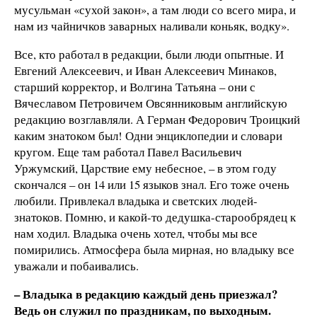
мусульман «сухой закон», а там люди со всего мира, и
нам из чайничков заварных наливали коньяк, водку».
Все, кто работал в редакции, были люди опытные. И
Евгений Алексеевич, и Иван Алексеевич Минаков,
старший корректор, и Волгина Татьяна – они с
Вячеславом Петровичем Овсянниковым английскую
редакцию возглавляли. А Герман Федорович Троицкий
каким знатоком был! Одни энциклопедии и словари
кругом. Еще там работал Павел Васильевич
Уржумский, Царствие ему небесное, – в этом году
скончался – он 14 или 15 языков знал. Его тоже очень
любили. Привлекал владыка и светских людей-
знатоков. Помню, и какой-то дедушка-старообрядец к
нам ходил. Владыка очень хотел, чтобы мы все
помирились. Атмосфера была мирная, но владыку все
уважали и побаивались.
– Владыка в редакцию каждый день приезжал?
Ведь он служил по праздникам, по выходным.