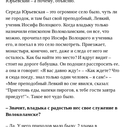
Юрьевский – а почему, объясню.
Середа Юрьевская – это огромное село было, чуть ли
не городок, и там был свой преподобный, Левкий,
ученик Иосифа Волоцкого. Когда владыку только
назначили епископом Волоколамским, он все, что
можно, прочитал про Иосифа Волоцкого и ученика
его, и поехал в это село посмотреть. Приезжает,
монастыря, конечно, нет, даже и следа от него не
осталось. Как бы найти это место? И вдруг видит –
стоит на дороге бабушка. Он подошел расспросить ее,
а она и говорит: «Я вас давно жду!» – «Как ждете? Что
я сюда поеду, знал только один человек – я сам!» –
«Мне преподобный Левкий во сне явился, сказал:
“Приготовь еды, напеки пирогов, к тебе гости завтра
приедут!”». Такое вот чудо было.
– Значит, владыка с радостью нес свое служение в
Волоколамске?
– Да. У него приходов мало было: 2 храма в