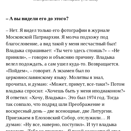
– А вы видели его до этого?
– Нет. Я видел только его фотографии в журнале
Московской Патриархии. Я молча подхожу под
благословение, а вид такой у меня несчастный был!
Владыка спрашивает: «Ты чего здесь стоишь?» – «Не
приняли», – говорю и объясняю причину. Владыка
велел подождать, а сам ушел куда-то. Возвращается.
«Пойдем», – говорит. А экзамен был по
церковнославянскому языку. Молитвы я знал,
прочитал, и думаю: «Может, примут, все-таки?» Потом
владыка спросил: «Хочешь быть у меня иподиаконом?»
Я ответил: «Хочу, Владыка». Это был 1974 год. Тогда
так совпало, что подряд шли Преображение и
воскресный день – две всенощные, две Литургии.
Приезжаем в Елоховский Собор, отслужили… Я
думаю: «Ну все, наверно, поступил». И тут владыка
говорит: «Тебя не приняли». Я такой несчастный стал,