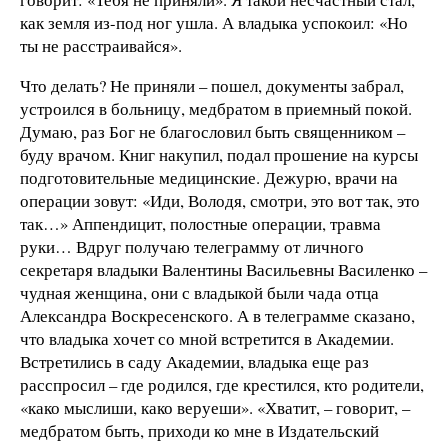
как земля из-под ног ушла. А владыка успокоил: «Но
ты не расстраивайся».
Что делать? Не приняли – пошел, документы забрал,
устроился в больницу, медбратом в приемный покой.
Думаю, раз Бог не благословил быть священником –
буду врачом. Книг накупил, подал прошение на курсы
подготовительные медицинские. Дежурю, врачи на
операции зовут: «Иди, Володя, смотри, это вот так, это
так…» Аппендицит, полостные операции, травма
руки… Вдруг получаю телеграмму от личного
секретаря владыки Валентины Васильевны Василенко –
чудная женщина, они с владыкой были чада отца
Александра Воскресенского. А в телеграмме сказано,
что владыка хочет со мной встретится в Академии.
Встретились в саду Академии, владыка еще раз
расспросил – где родился, где крестился, кто родители,
«како мыслиши, како веруеши». «Хватит, – говорит, –
медбратом быть, приходи ко мне в Издательский