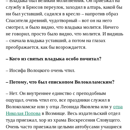
– Владыка был великий молитвенник. Он приезжал на
службу в Брюсов переулок, заходил в алтарь, какой бы
ни был уставший, садился в кресло – напротив образ
Спасителя древний, чудотворный – вот он на него
смотрел, и было видно, что владыка молится. Ничего
не говорил, просто было видно, что молится. И видишь
– сначала владыка уставший, а потом на глазах
преображается, как бы возрождается.
– Кого из святых владыка особо почитал?
– Иосифа Волоцкого очень чтил.
– Потому, что был епископом Волоколамским?
– Нет. Он внутреннее единство с преподобным
ощущал, очень чтил его, все праздники служил в
Волоколамске или у отца Леонида Яковлева или у
отца
Николая Попова
в Возмище. Весь издательский отдел
туда приезжал, хор из храма Воскресения Словущего.
Очень часто приезжали целыми автобусами учащиеся