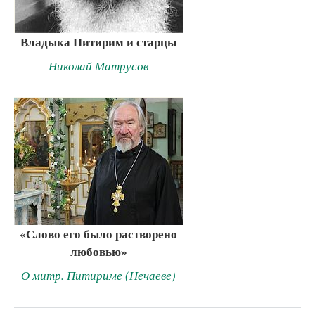
Владыка Питирим и старцы
Николай Матрусов
«Слово его было растворено
любовью»
О митр. Питириме (Нечаеве)