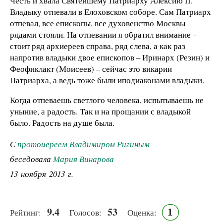
Честь и хвала Святейшему Патриарху Алексию II.
Владыку отпевали в Елоховском соборе. Сам Патриарх
отпевал, все епископы, все духовенство Москвы
рядами стояли. На отпевании я обратил внимание –
стоит ряд архиереев справа, ряд слева, а как раз
напротив владыки двое епископов – Иринарх (Резин) и
Феофиклакт (Моисеев) – сейчас это викарии
Патриарха, а ведь тоже были иподиаконами владыки.
Когда отпеваешь светлого человека, испытываешь не
уныние, а радость. Так и на прощании с владыкой
было. Радость на душе была.
С
протоиереем Владимиром Ригиным
беседовала
Мария Винарова
13 ноября 2013 г.
9.4
53
1
Рейтинг:
Голосов:
Оценка: