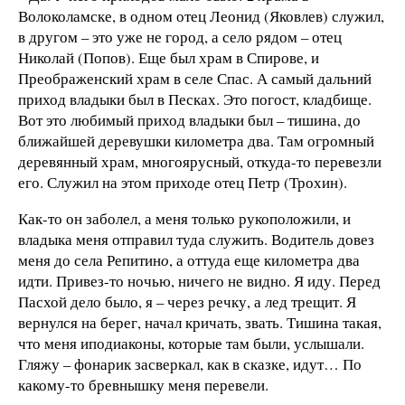
Волоколамске, в одном отец Леонид (Яковлев) служил,
в другом – это уже не город, а село рядом – отец
Николай (Попов). Еще был храм в Спирове, и
Преображенский храм в селе Спас. А самый дальний
приход владыки был в Песках. Это погост, кладбище.
Вот это любимый приход владыки был – тишина, до
ближайшей деревушки километра два. Там огромный
деревянный храм, многоярусный, откуда-то перевезли
его. Служил на этом приходе отец Петр (Трохин).
Как-то он заболел, а меня только рукоположили, и
владыка меня отправил туда служить. Водитель довез
меня до села Репитин
о
, а оттуда еще километра два
идти. Привез-то ночью, ничего не видно. Я иду. Перед
Пасхой дело было, я – через речку, а лед трещит. Я
вернулся на берег, начал кричать, звать. Тишина такая,
что меня иподиаконы, которые там были, услышали.
Гляжу – фонарик засверкал, как в сказке, идут… По
какому-то бревнышку меня перевели.