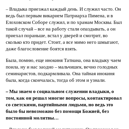
– Владыка приезжал каждый день. И служил часто. Он
ведь был первым викарием Патриарха Пимена, и в
Елоховском Соборе служил, и по храмам Москвы. Был
такой случай – все на работу стали опаздывать, а он
приехал пораньше, встал у дверей и смотрит, во
сколько кто придет. Стоит, а все мимо него шмыгают,
даже благословение боятся взять.
Была, помню, еще инокиня Татиана, она владыку чаем
поила, ну и нас заодно – мальчишек, вечно голодных
семинаристов, подкармливала. Она тайная инокиня
была, когда скончалась, тогда об этом и узнали.
– Мы знаем о социальном служении владыки, о
том, как он решал многие вопросы, контактировал
со светскими, партийными людьми, но ведь это
было бы невозможно без помощи Божией, без
постоянной молитвы…