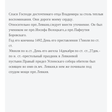
Спаси Господи досточтимаго отца Владимира за столь теплыя
воспоминания. Они дороги моему сердцу.
Относительно прп.Левкия,следует внести уточнение. Он был
учеником не прп.Иосифа Волоцкаго,а прп.Пафнутия
Боровскаго.
Год его кончины 1492.День его преставления 17июля по ст.
ст.
30июля по н.ст..День его ангела 14декабря по ст. ст.,27дек.-
по н. ст.-престольный праздник в Левкиевой
пустыни.Правый придел Успенскаго собора обители был
освящен во имя св.мч. Левкия,в нем же почивали под
спудом мощи прп.Левкия.