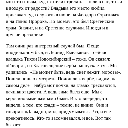
кого-то отняла, куда хотели стрелять – то ли в нас, то ли
в воздух от радости? Владыка это место любил,
приезжал туда служить в июне на Феодора Стратилата
и на Илию Пророка. По-моему, это был Сретенский
храм. Значит, и на Сретение служили. Иногда и в
другие праздники.
Там один раз интересный случай был. Я еще
иподиаконом был, и Леонид Емельянов – сейчас
владыка Тихон Новосибирский – тоже. Он сказал:
«Говорят, на Благовещение верба распускается». Мы
удивились: «Не может быть, ведь снег лежит, морозы».
Пошли ночью смотреть. Подошли к вербе, видим, на
самом деле – набухают почки, на глазах трескаются,
начинают цвести. А ведь зима была еще. Мы с
керосиновыми лампами были. И кто впереди, это
видели, а тем, кто сзади – темно, не видно. Они и
говорят: «Да ладно, мол, придумывать». Раз, и все
прекратилось. Кто-то засомневался, и все. Вот так
бывает.