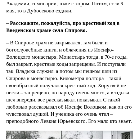
Академии, семинарии, тоже с хором. Потом, если 9
мая, то в Дубосеково ездили.
– Расскажите, пожалуйста, про крестный ход в
Введенском храме села Спирово.
– В Спирове храм не закрывался, там были и
богослужебные книги, и облачения из Иосифо-
Волоцкого монастыря. Монастырь тогда, в 70-е годы,
был закрыт, крестные ходы запрещены. И поступали
так. Владыка служил, а потом мы пешком шли из
Спирова к монастырю. Километра полтора – такой
своеобразный получался крестный ход. Хоругвей не
несли – запрещено, но народу очень много, а владыка
шел впереди, все рассказывал, показывал. С такой
любовью рассказывал об Иосифе Волоцком, как он его
чувствовал душой. И ученика его очень чтил –
преподобного Левкия Юрьевского. Его мало кто знает.