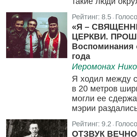
такие люди окру
Рейтинг:
8.5
Голос
|
«Я – СВЯЩЕН
ЦЕРКВИ. ПРОШ
Воспоминания 
года
Иеромонах Нико
Я ходил между с
в 20 метров шир
могли ее сдержа
мэрии раздалис
Рейтинг:
9.2
Голос
|
ОТЗВУК ВЕЧН