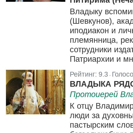
Владыку вспоми
(Шевкунов), ака
иподиакон и лич
племянница, ре
сотрудники изда
Патриархии и мн
Рейтинг:
9.3
Голос
|
ВЛАДЫКА РЯДО
Протоиерей Вл
К отцу Владимир
люди за духовн
пастырским сло