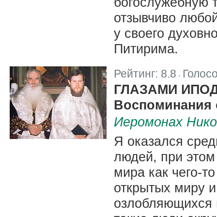
богослужебную т
отзывчиво любой
у своего духовн
Питирима.
Рейтинг:
8.8
Голос
|
ГЛАЗАМИ ИПО
Воспоминания 
Иеромонах Нико
Я оказался сред
людей, при этом
мира как чего-то
открытых миру и
озлобляющихся н