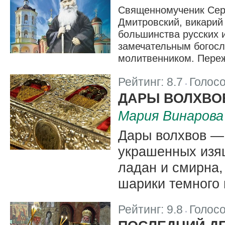
Священномученик Сера
Дмитровский, викарий
большинства русских 
замечательным богосл
молитвенником. Переж
Рейтинг:
8.7
Голос
|
ДАРЫ ВОЛХВО
Мария Винарова
Дары волхвов — 
украшенных изя
ладан и смирна
шарики темного 
Рейтинг:
9.8
Голос
|