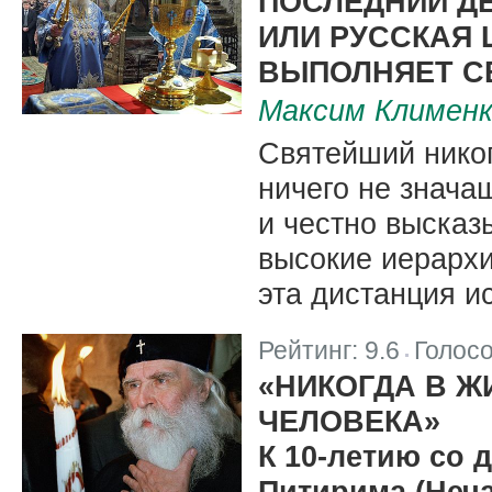
ПОСЛЕДНИЙ ДЕ
ИЛИ РУССКАЯ 
ВЫПОЛНЯЕТ С
Максим Климен
Святейший никог
ничего не знача
и честно высказ
высокие иерархи
эта дистанция и
Рейтинг:
9.6
Голос
|
«НИКОГДА В Ж
ЧЕЛОВЕКА»
К 10-летию со 
Питирима (Неча