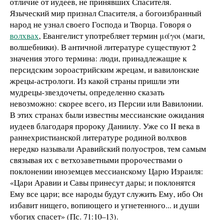
отличие от иудеев, не принявших Спасителя.
Языческий мир признал Спасителя, а богоизбранный
народ не узнал своего Господа и Творца. Говоря о
волхвах
, Евангелист употребляет термин μάγοι (маги,
волшебники). В античной литературе существуют 2
значения этого термина: люди, принадлежащие к
персидским зороастрийским жрецам, и вавилонские
жрецы-астрологи. Из какой страны пришли эти
мудрецы-звездочеты, определенно сказать
невозможно: скорее всего, из Персии или Вавилонии.
В этих странах были известны мессианские ожидания
иудеев благодаря пророку Даниилу. Уже со II века в
раннехристианской литературе родиной волхвов
нередко называли Аравийский полуостров, тем самым
связывая их с ветхозаветными пророчествами о
поклонении иноземцев мессианскому Царю Израиля:
«Цари Аравии и Савы принесут дары; и поклонятся
Ему все цари; все народы будут служить Ему, ибо Он
избавит нищего, вопиющего и угнетенного... и души
убогих спасет» (Пс. 71:10–13).