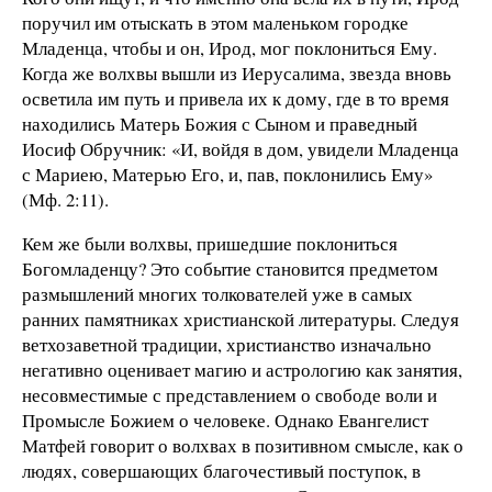
поручил им отыскать в этом маленьком городке
Младенца, чтобы и он, Ирод, мог поклониться Ему.
Когда же волхвы вышли из Иерусалима, звезда вновь
осветила им путь и привела их к дому, где в то время
находились Матерь Божия с Сыном и праведный
Иосиф Обручник: «И, войдя в дом, увидели Младенца
с Мариею, Матерью Его, и, пав, поклонились Ему»
(Мф. 2:11).
Кем же были волхвы, пришедшие поклониться
Богомладенцу? Это событие становится предметом
размышлений многих толкователей уже в самых
ранних памятниках христианской литературы. Следуя
ветхозаветной традиции, христианство изначально
негативно оценивает магию и астрологию как занятия,
несовместимые с представлением о свободе воли и
Промысле Божием о человеке. Однако Евангелист
Матфей говорит о волхвах в позитивном смысле, как о
людях, совершающих благочестивый поступок, в