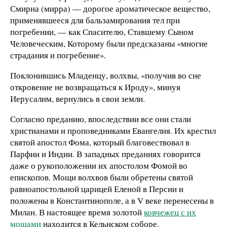
Смирна (мирра) — дорогое ароматическое вещество,
применявшееся для бальзамирования тел при
погребении, — как Спасителю, Ставшему Сыном
Человеческим, Которому были предсказаны «многие
страдания и погребение».
Поклонившись Младенцу, волхвы, «получив во сне
откровение не возвращаться к Ироду», минуя
Иерусалим, вернулись в свои земли.
Согласно преданию, впоследствии все они стали
христианами и проповедниками Евангелия. Их крестил
святой апостол Фома, который благовествовал в
Парфии и Индии. В западных преданиях говорится
даже о рукоположении их апостолом Фомой во
епископов. Мощи волхвов были обретены святой
равноапостольной царицей Еленой в Персии и
положены в Константинополе, а в V веке перенесены в
Милан. В настоящее время золотой
ковчежец с их
мощами
находится в Кельнском соборе.