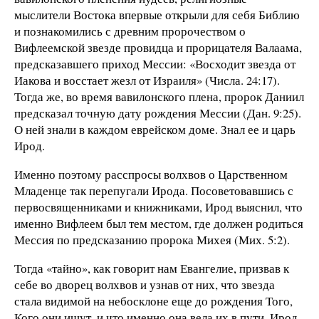
мыслители Востока впервые открыли для себя Библию
и познакомились с древним пророчеством о
Вифлеемской звезде провидца и прорицателя Валаама,
предсказавшего приход Мессии: «Восходит звезда от
Иакова и восстает жезл от Израиля» (Числа. 24:17).
Тогда же, во время вавилонского плена, пророк Даниил
предсказал точную дату рождения Мессии (Дан. 9:25).
О ней знали в каждом еврейском доме. Знал ее и царь
Ирод.
Именно поэтому расспросы волхвов о Царственном
Младенце так перепугали Ирода. Посоветовавшись с
первосвященниками и книжниками, Ирод выяснил, что
именно Вифлеем был тем местом, где должен родиться
Мессия по предсказанию пророка Михея (Мих. 5:2).
Тогда «тайно», как говорит нам Евангелие, призвав к
себе во дворец волхвов и узнав от них, что звезда
стала видимой на небосклоне еще до рождения Того,
Кого они ищут, и что именно она вела их в пути, Ирод