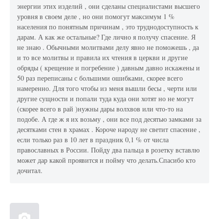
энергии этих изделий , они сделаны специалистами высшего
уровня в своем деле , но они помогут максимум 1 %
населения по понятным причинам , это труднодоступность к
дарам. А как же остальные? Где лично я получу спасение. Я
не знаю . Обычными молитвами делу явно не поможешь , да
и то все молитвы и правила их чтения в церкви и другие
обряды ( крещение и погребение ) давным давно искажены и
50 раз переписаны с большими ошибками, скорее всего
намеренно. Для того чтобы из меня вышли бесы , черти или
другие сущности и попали туда куда они хотят но не могут
(скорее всего в рай )нужны дары волхвов или что-то на
подобе. А где ж я их возьму , они все под десятью замками за
десятками стен в храмах . Короче народу не светит спасение ,
если только раз в 10 лет в праздник 0,1 % от числа
православных в России. Пойду два пальца в розетку вставлю
может дар какой проявится и пойму что делать.Спасибо кто
дочитал.