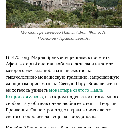
Монастырь святого Павла, Афон. Фото: А. 
Поспелов / Православие.Ru
В 1470 году Мария Бранкович решилась посетить
Афон, который она так любила с детства и на земле
которого мечтала побывать, несмотря на
тысячелетнюю монашескую традицию, запрещавшую
женщинам приезжать на Святую Гору. Больше всего
ей хотелось увидеть
монастырь святого Павла
Ксиропотамского
, в котором подвизалось тогда много
сербов. Эту обитель очень любил её отец — Георгий
Бранкович. Он построил здесь храм во имя своего
святого покровителя Георгия Победоносца.
Корабль Марии пристал к берегу неподалеку от