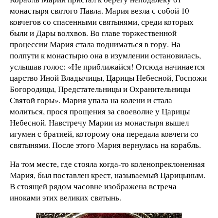
монастыря святого Павла. Мария везла с собой 10
ковчегов со спасенными святынями, среди которых
были и Дары волхвов. Во главе торжественной
процессии Мария стала подниматься в гору. На
полпути к монастырю она в изумлении остановилась,
услышав голос: «Не приближайся! Отсюда начинается
царство Иной Владычицы, Царицы Небесной, Госпожи
Богородицы, Предстательницы и Охранительницы
Святой горы». Мария упала на колени и стала
молиться, прося прощения за своеволие у Царицы
Небесной. Навстречу Марии из монастыря вышел
игумен с братией, которому она передала ковчеги со
святынями. После этого Мария вернулась на корабль.
На том месте, где стояла когда-то коленопреклоненная
Мария, был поставлен крест, называемый Царицыным.
В стоящей рядом часовне изображена встреча
иноками этих великих святынь.