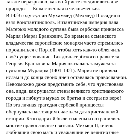
так же неразрывно, как во Христе соединились две
природы — Божественная и человеческая.
В 1453 году султан Мухаммед (Мехмед) II осадил и
взял Константинополь. Византийская империя пала.
Матерью молодого султана была сербская принцесса
Мария (Мара) Бранкович. Во времена османского
владычества европейские монархи часто стремились
породниться с Портой, чтобы хоть как-то облегчить
своё существование. Так дочь сербского правителя
Георгия Бранковича Мария оказалась замужем за
султаном Мурадом (1404–1451). Мария не приняла
ислам и до конца своих дней оставалась православной.
Невозможно даже представить себе, что чувствовала
она, видя, как рушатся стены великого христианского
города и гибнут в муках ее братья и сестры по вере!
Но эта личная трагедия сербской принцессы
обернулась настоящим счастьем для христианской
истории. Благодаря ей были спасены и сохранились
многие православные святыни. Мехмед II, очень
любивший свою мать и уважавший её религиозные