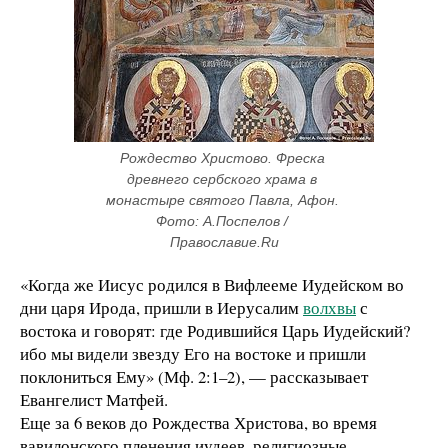
Рождество Христово. Фреска 
древнего сербского храма в 
монастыре святого Павла, Афон. 
Фото: А.Поспелов / 
Православие.Ru
«Когда же Иисус родился в Вифлееме Иудейском во
дни царя Ирода, пришли в Иерусалим
волхвы
с
востока и говорят: где Родившийся Царь Иудейский?
ибо мы видели звезду Его на востоке и пришли
поклониться Ему» (Мф. 2:1–2), — рассказывает
Евангелист Матфей.
Еще за 6 веков до Рождества Христова, во время
вавилонского пленения иудеев, религиозные