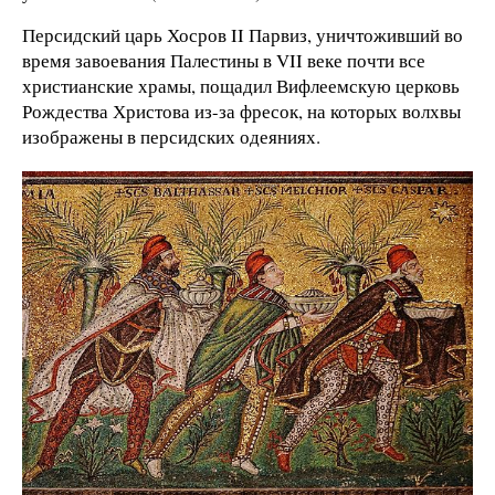
Персидский царь Хосров II Парвиз, уничтоживший во
время завоевания Палестины в VII веке почти все
христианские храмы, пощадил Вифлеемскую церковь
Рождества Христова из-за фресок, на которых волхвы
изображены в персидских одеяниях.