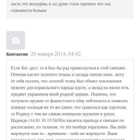
часть это молодёжь и на душе стало приятно что нас
становится больше
20 января 2014, 04:42
Контантин
Если Бог даст, то я был бы рад прикоснуться к этой святыне.
Отвечая насчет золотого тельца и оклада святых икон, могу
от себя сказать, что золотой телец был объект поклонения
чужому для израильского народа идолу, а оклад на иконе есть
предмет украшения моей родной церкви. Понятно, что
получить оружие от фашистского обер лейтенанта и повязать
повязку полицая не то же самое, что сражаться как партизан
за Родину с тем же самым немецким оружием в руках.
Надежде (14.01.10 13:54)Что касается прихода к святыне по
расписанию, по талонам, то это вообще неразумно. Вы либо
жертвуете чем-то - временем - либо не жертвуете. Ваше
предложение есть путь уменьшения количества паломников -