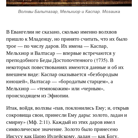
Волхвы Бальтазар, Мельхиор и Каспар. Мозаика
В Евангелии не сказано, сколько именно волхвов
пришло к Младенцу, но принято считать, что их было
трое — по числу даров. Их имена — Каспар,
Мельхиор и Валтасар — впервые встречаются у
преподобного Беды Достопочтенного (†735). В
некоторых повествованиях имеются данные и об их
внешнем виде: Каспар оказывается «безбородым
юношей», Валтасар — «бородатым старцем», а
Мельхиор — «темнокожим» или «черным»,
происходящем из Эфиопии.
Итак, войдя, волхвы «пав, поклонились Ему; и, открыв
сокровища свои, принесли Ему дары: золото, ладан и
смирну» (Мф. 2:11). Каждый из этих даров имел
символическое значение. Золото было принесено
Иисусу как Царю Иудейскому, ладан — как Богу.