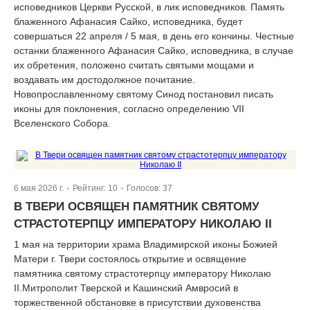
исповедников Церкви Русской, в лик исповедников. Память
блаженного Афанасия Сайко, исповедника, будет
совершаться 22 апреля / 5 мая, в день его кончины. Честные
останки блаженного Афанасия Сайко, исповедника, в случае
их обретения, положено считать святыми мощами и
воздавать им достодолжное почитание.
Новопрославленному святому Синод постановил писать
иконы для поклонения, согласно определению VII
Вселенского Собора.
6 мая 2026 г.
Рейтинг:
10
Голосов:
37
|
|
В ТВЕРИ ОСВЯЩЕН ПАМЯТНИК СВЯТОМУ
СТРАСТОТЕРПЦУ ИМПЕРАТОРУ НИКОЛАЮ II
1 мая на территории храма Владимирской иконы Божией
Матери г. Твери состоялось открытие и освящение
памятника святому страстотерпцу императору Николаю
II.Митрополит Тверской и Кашинский Амвросий в
торжественной обстановке в присутствии духовенства