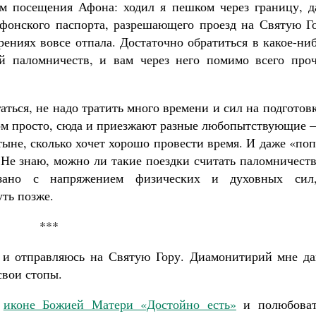
ам посещения Афона: ходил я пешком через границу, д
афонского паспорта, разрешающего проезд на Святую Го
рениях вовсе отпала. Достаточно обратиться в какое-ни
ей паломничеств, и вам через него помимо всего проч
аться, не надо тратить много времени и сил на подготов
ом просто, сюда и приезжают разные любопытствующие –
тыне, сколько хочет хорошо провести время. И даже «по
 Не знаю, можно ли такие поездки считать паломничест
язано с напряжением физических и духовных сил
ть позже.
***
 и отправляюсь на Святую Гору. Диамонитирий мне да
свои стопы.
я
иконе Божией Матери «Достойно есть»
и полюбоват