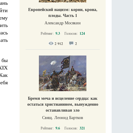
ань
Европейский нацизм: корни, крона,
ойти
плоды. Часть 1
 ему
Александр Мосякин
вить
лась
Рейтинг:
9.3
Голосов:
124
вать
2 912
2
 бы
XIX
 Как
ебя
Бремя меча и исцеление сердца: как
остаться христианином, вынужденно
останавливая зло
Свящ. Леонид Бартков
Рейтинг:
9.6
Голосов:
321