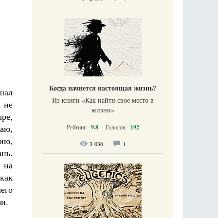
Когда начнется настоящая жизнь?
шал
Из книги «Как найти свое место в
 не
жизни​»
ыре,
аю,
Рейтинг:
9.8
Голосов:
192
рию,
3 036
1
нь.
 на
 как
чего
зн.