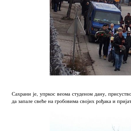
Сахрани је, упркос веома студеном дану, присуств
да запале свеће на гробовима својих рођака и прија