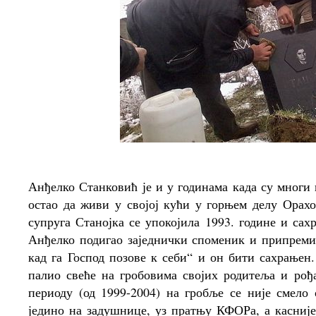
Анђелко Станковић је и у годинама када су многи
остао да живи у својој кући у горњем делу Орахо
супруга Станојка се упокојила 1993. године и сах
Анђелко подигао заједнички споменик и припремио
кад га Господ позове к себи“ и он бити сахрањен.
палио свеће на гробовима својих родитеља и рођ
периоду (од 1999-2004) на гробље се није смело 
једино на задушнице, уз пратњу КФОРа, а касниј