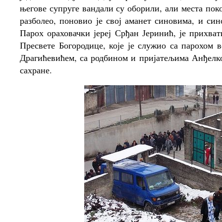
његове супруге вандали су оборили, али места поко
разболео, поновио је свој аманет синовима, и син
Парох ораховачки јереј Срђан Јеринић, је прихва
Пресвете Богородице, које је служио са парохом
Драгићевићем, са родбином и пријатељима Анђелко
сахране.