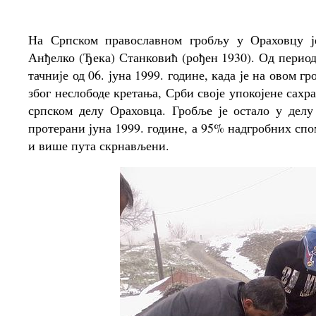
На Српском православном гробљу у Ораховцу ј
Анђелко (Ђека) Станковић (рођен 1930). Од пери
тачније од 06. јуна 1999. године, када је на овом
због неслободе кретања, Срби своје упокојене сах
српском делу Ораховца. Гробље је остало у делу
протерани јуна 1999. године, а 95% надгробних сп
и више пута скрнављени.