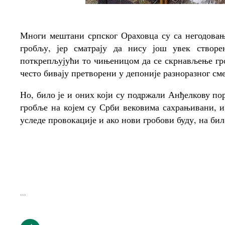
Многи мештани српског Ораховца су са негодовањ
гробљу, јер сматрају да нису још увек створе
поткрепљујући то чињеницом да се скрнављење гр
често бивају претворени у депоније разноразног сме
Но, било је и оних који су подржали Анђелкову по
гробље на којем су Срби вековима сахрањивани, и
уследе провокације и ако нови гробови буду, на би
...