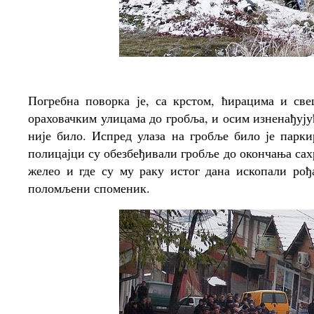
Погребна поворка је, са крстом, ћирацима и с
ораховачким улицама до гробља, и осим изненађују
није било. Испред улаза на гробље било је парк
полицајци су обезбеђивали гробље до окончања сахра
желео и где су му раку истог дана ископали ро
поломљени споменик.