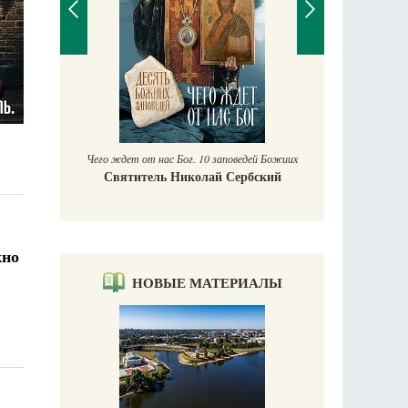
П
Е
аучись у
Чего ждет от нас Бог. 10 заповедей Божиих
Святитель Николай Сербский
жно
НОВЫЕ МАТЕРИАЛЫ