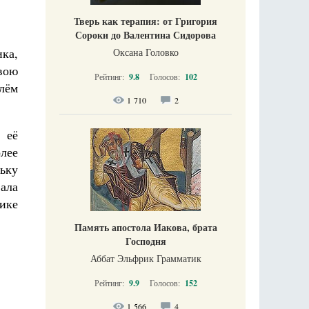
Тверь как терапия: от Григория
Сороки до Валентина Сидорова
ика,
Оксана Головко
вою
Рейтинг:
9.8
Голосов:
102
улём
1 710
2
 её
лее
льку
вала
ике
Память апостола Иакова, брата
Господня
Аббат Эльфрик Грамматик
Рейтинг:
9.9
Голосов:
152
1 566
4