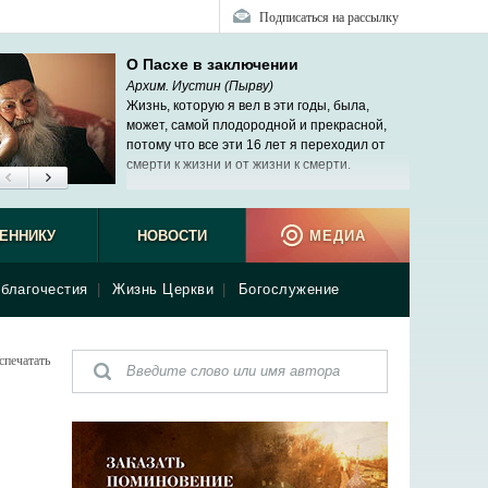
Подписаться на рассылку
О Пасхе в заключении
Архим. Иустин (Пырву)
Жизнь, которую я вел в эти годы, была,
может, самой плодородной и прекрасной,
потому что все эти 16 лет я переходил от
смерти к жизни и от жизни к смерти.
ЕННИКУ
НОВОСТИ
МЕДИА
благочестия
|
Жизнь Церкви
|
Богослужение
спечатать