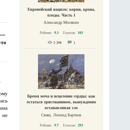
Европейский нацизм: корни, крона,
плоды. Часть 1
Александр Мосякин
Рейтинг:
9.3
Голосов:
103
 —
-то
2 298
1
.
ому
Бремя меча и исцеление сердца: как
ась
остаться христианином, вынужденно
 она
останавливая зло
о не
Свящ. Леонид Бартков
Рейтинг:
9.7
Голосов:
293