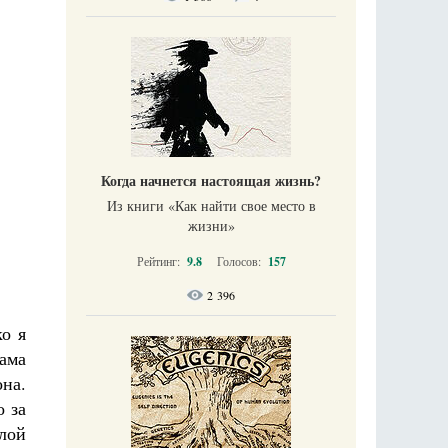
Когда начнется настоящая жизнь?
Из книги «Как найти свое место в
жизни​»
Рейтинг:
9.8
Голосов:
157
2 396
о я
ама
на.
о за
лой