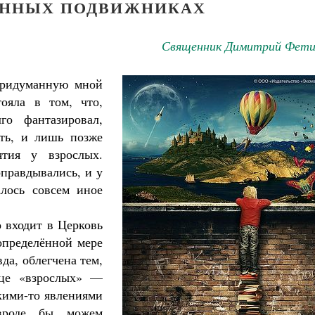
ЕННЫХ ПОДВИЖНИКАХ
Священник Димитрий Фети
придуманную мной
тояла в том, что,
го фантазировал,
ать, и лишь позже
тия у взрослых.
оправдывались, и у
алось совсем иное
о входит в Церковь
определённой мере
да, облегчена тем,
ице «взрослых» —
акими-то явлениями
вроде бы можем