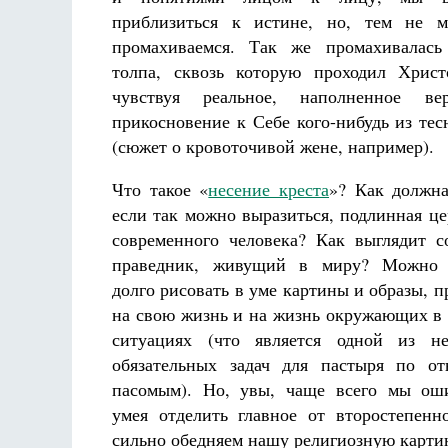
приблизиться к истине, но, тем не м
промахиваемся. Так же промахивалась
толпа, сквозь которую проходил Христ
чувствуя реальное, наполненное в
прикосновение к Себе кого-нибудь из те
(сюжет о кровоточивой жене, например).
Разлуки не будет
Фредерика де Грааф
Что такое «
несение креста
»? Как должна
если так можно выразиться, подлинная це
современного человека? Как выглядит 
праведник, живущий в миру? Можно 
долго рисовать в уме картины и образы, п
на свою жизнь и на жизнь окружающих в
ситуациях (что является одной из не
обязательных задач для пастыря по о
пасомым). Но, увы, чаще всего мы оши
умея отделить главное от второстепенн
сильно обедняем нашу религиозную карти