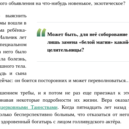
го объявления на что-нибудь новенькое, экзотическое?
о выяснить
а мы вошли в
а ребёнка-
Может быть, для неё соборование
альчик лет
лишь замена «белой магии» какой
специальном
целительницы?
а него было
ла болезнь,
шного тела.
будь и сына
сейчас: он боится посторонних и может переволноваться..
ршением требы, и я потом не раз еще приезжал к эт
знавая некоторые подробности их жизни. Вера оказал
м
церковными Таинствами
. Когда пятнадцать лет назад
только бесперспективно больным, что отказаться от нег
 здоровенный богатырь с лицом голливудского актёра.