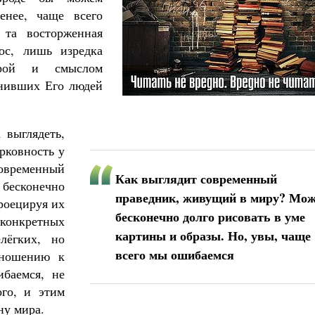
енее, чаще всего
 та восторженная
ос, лишь изредка
ерой и смыслом
снивших Его людей
Великомученик Георгий Победоносец. Н
святого
Роман Котов
Как найти своё место в жизни
 выглядеть,
Кирилл Мурышев
рковность у
современный
Как выглядит современный
бесконечно
праведник, живущий в миру? Мо
роецируя их
бесконечно долго рисовать в уме
 конкретных
картины и образы. Но, увы, чаще
лёгких, но
всего мы ошибаемся
тношению к
баемся, не
ого, и этим
ну мира.