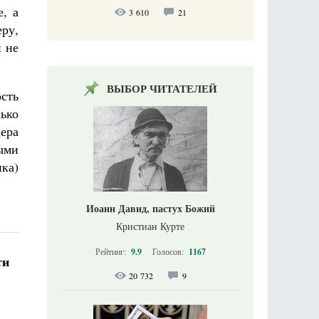
е, а
3 610
21
еру,
и не
ВЫБОР ЧИТАТЕЛЕЙ
сть
ько
ера
ыми
ика)
Иоанн Давид, пастух Божий
Кристиан Курте
Рейтинг:
9.9
Голосов:
1167
ти
20 732
9