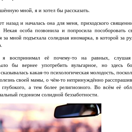
шённую мной, я и хотел бы рассказать.
т назад и началась она для меня, приходского священн
. Некая особа позвонила и попросила пособоровать с
 за мной подъехала солидная иномарка, в которой за р
.
 я воспринимал её почему-то на равных, слушая
ыло бы вернее употребить вульгарное, но здесь бо
сказывалась какая-то психологическая молодость, поско
болезнь своей мамы, о чём-то непринуждённо расспраши
 глубокого, а тем более религиозного. Во всём её обл
мальный гедонизм солидной беззаботности.