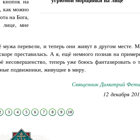
угрюмой морщинки на лице
 кнопок на
м, как можно
ота на Бога,
 лице, мне
ё мужа перевели, и теперь они живут в другом месте. 
коре преставилась. А я, ещё немного познав на пример
оё несовершенство, теперь уже боюсь фантазировать о 
нные подвижники, живущие в миру.
Священник Димитрий Фети
12 декабря 201
2
3
4
5
6
7
8
9
10