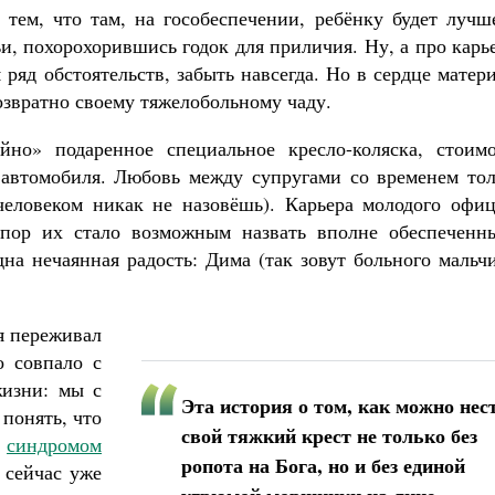
 тем, что там, на гособеспечении, ребёнку будет лучш
и, похорохорившись годок для приличия. Ну, а про карь
 ряд обстоятельств, забыть навсегда. Но в сердце матер
озвратно своему тяжелобольному чаду.
йно» подаренное специальное кресло-коляска, стоимо
 автомобиля. Любовь между супругами со временем тол
еловеком никак не назовёшь). Карьера молодого офиц
пор их стало возможным назвать вполне обеспеченн
на нечаянная радость: Дима (так зовут больного мальч
я переживал
о совпало с
изни: мы с
Эта история о том, как можно нес
 понять, что
свой тяжкий крест не только без
с
синдромом
ропота на Бога, но и без единой
 сейчас уже