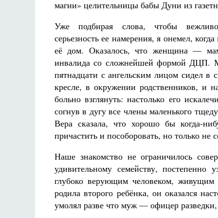
магии» целительницы бабы Дуни из газетно
Уже подбирая слова, чтобы вежлив
серьезность ее намерения, я онемел, когд
её дом. Оказалось, что женщина — мам
инвалида со сложнейшей формой ДЦП. М
пятнадцати с ангельским лицом сидел в 
кресле, в окружении родственников, и н
больно взглянуть: настолько его искалечи
согнув в дугу все члены маленького тщеду
Вера сказала, что хорошо бы когда-ни
причастить и пособоровать, но только не 
Наше знакомство не ограничилось сове
удивительному семейству, постепенно у
глубоко верующим человеком, живущи
родила второго ребёнка, он оказался нас
умолял разве что муж — офицер разведки,