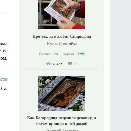
Про тех, кто любит Спиридона
Мама
Елена Долгачёва
е её
Рейтинг:
9.9
Голосов:
2798
том,
37 452
13
сов
3 г.
Как Богородица исцелила девочку, а
потом пришла к ней домой
Дмитрий Злодорев