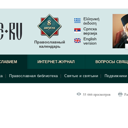
Ελληνική
έκδοση
Српска
верзиjа
English
Православный
version
календарь
СЛАВИЕМ
ИНТЕРНЕТ-ЖУРНАЛ
ВОПРОСЫ СВЯЩ
ка
|
Православная библиотека
|
Святые и святыни
|
Подвижники 
55 666 просмотров
Ра