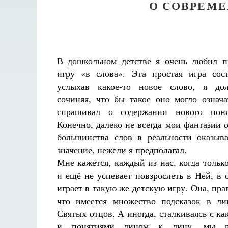
О СОВРЕМ
В дошкольном детстве я очень любил 
игру «в слова». Эта простая игра сос
услыхав какое-то новое слово, я дол
сочиняя, что бы такое оно могло означ
спрашивал о содержании нового поня
Конечно, далеко не всегда мои фантазии 
большинства слов в реальности оказыв
значение, нежели я предполагал.
Мне кажется, каждый из нас, когда тольк
и ещё не успевает повзрослеть в Ней, в 
играет в такую же детскую игру. Она, прав
что имеется множество подсказок в л
Святых отцов. А иногда, сталкиваясь с к
и понятиями лицом к лицу, мы 