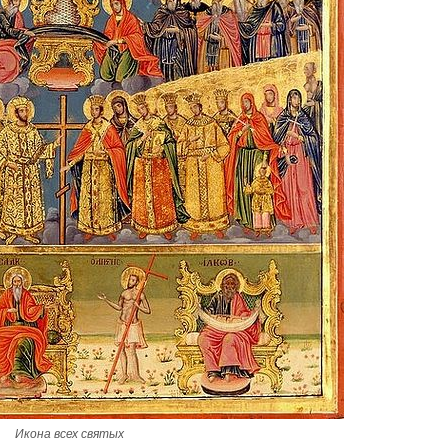
Великомученик Георгий Победоносец. Научись у
святого
Роман Котов
Чего ждет от нас Бог. 
Святитель Нико
Икона всех святых