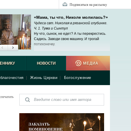
Подписаться на рассылку
«Мама, ты что, Николе молилась?»
Чудеса свт. Николая в рязанской глубинке.
Ч. 1. Тума и Сынтул
Ну что, сынок, не едет? А ты перекрестись.
Садись. Заводи свою машину. И трогай
потихонечку.
ЕННИКУ
НОВОСТИ
МЕДИА
благочестия
|
Жизнь Церкви
|
Богослужение
спечатать