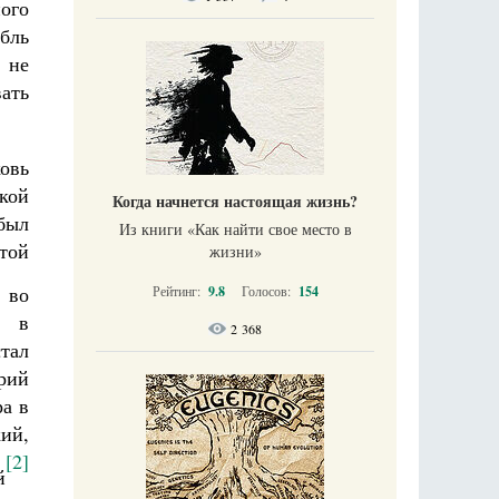
ного
бль
 не
вать
ковь
кой
Когда начнется настоящая жизнь?
был
Из книги «Как найти свое место в
той
жизни​»
 во
Рейтинг:
9.8
Голосов:
154
я в
2 368
тал
рий
а в
ий,
[2]
й