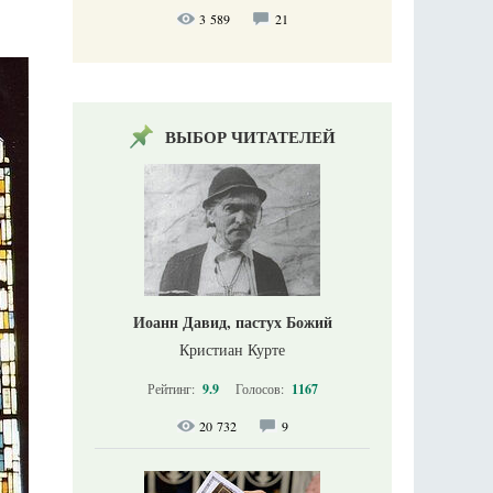
3 589
21
ВЫБОР ЧИТАТЕЛЕЙ
Иоанн Давид, пастух Божий
Кристиан Курте
Рейтинг:
9.9
Голосов:
1167
20 732
9