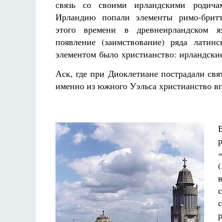
связь со своими ирландскими родича
Ирландию попали элементы римо-бритт
этого времени в древнеирландском я
появление (заимствование) ряда латин
элементом было христианство: ирландски
Аск, где при Диоклетиане пострадали с
именно из южного Уэльса христианство в