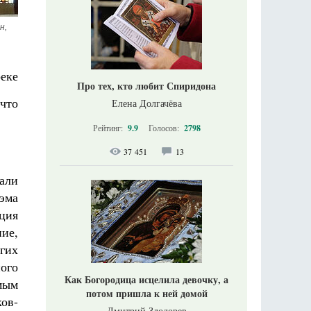
, 
реке
Про тех, кто любит Спиридона
что
Елена Долгачёва
Рейтинг:
9.9
Голосов:
2798
37 451
13
али
оэма
ция
ие,
гих
ого
Как Богородица исцелила девочку, а
амым
потом пришла к ней домой
ов-
Дмитрий Злодорев