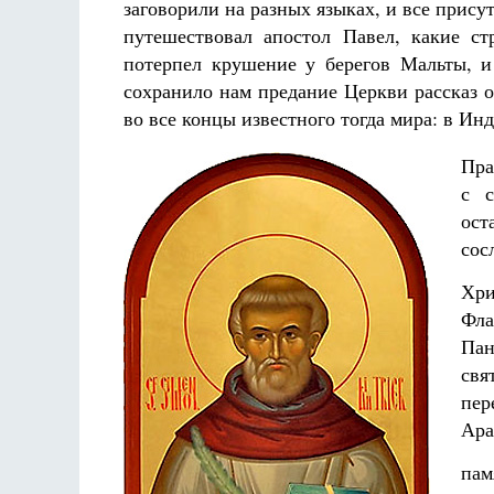
заговорили на разных языках, и все прису
путешествовал апостол Павел, какие ст
потерпел крушение у берегов Мальты, и
сохранило нам предание Церкви рассказ о
во все концы известного тогда мира: в 
Пра
с с
ост
со
Хри
Фла
Пан
свя
пер
Ара
пам