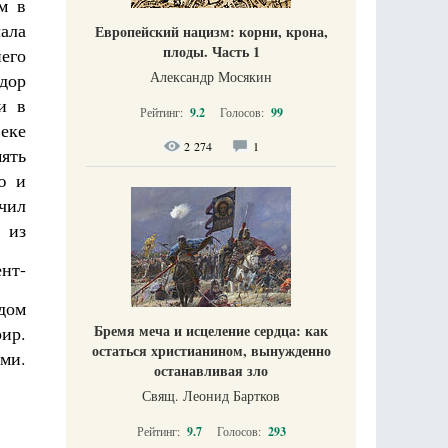
м в
ала
Европейский нацизм: корни, крона,
плоды. Часть 1
его
Александр Мосякин
дор
и в
Рейтинг:
9.2
Голосов:
99
еке
2 274
1
ять
ю и
нчил
 из
нт-
ядом
Бремя меча и исцеление сердца: как
ир.
остаться христианином, вынужденно
ми.
останавливая зло
Свящ. Леонид Бартков
Рейтинг:
9.7
Голосов:
293