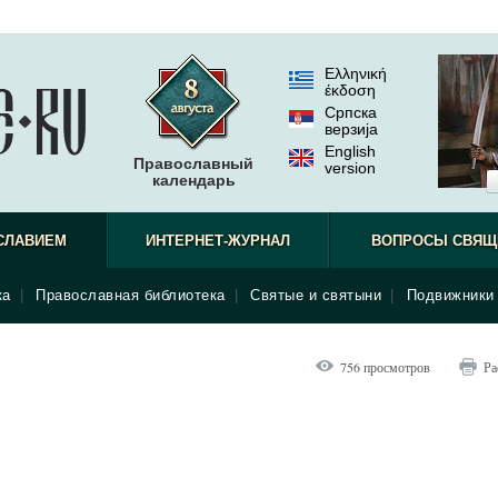
Ελληνική
έκδοση
Српска
верзиjа
English
Православный
version
календарь
СЛАВИЕМ
ИНТЕРНЕТ-ЖУРНАЛ
ВОПРОСЫ СВЯЩ
ка
|
Православная библиотека
|
Святые и святыни
|
Подвижники 
756 просмотров
Ра