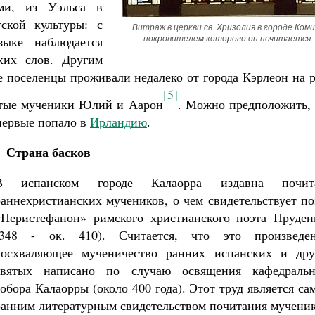
ми, из Уэльса в
ской культуры: с
Витраж в церкви св. Хризолия в городе Комин
зыке наблюдается
покровителем которого он почитается.
ских слов. Другим
е поселенцы проживали недалеко от города Кэрлеон на 
[5]
вятые мученики Юлий и Аарон
. Можно предположить, 
первые попало в
Ирландию
.
Страна басков
В испанском городе Калаорра издавна почит
раннехристианских мучеников, о чем свидетельствует п
«Перистефанон» римского христианского поэта Пруден
(348 - ок. 410). Считается, что это произведен
восхваляющее мученичество ранних испанских и дру
святых написано по случаю освящения кафедральн
собора Калаорры (около 400 года). Этот труд является с
ранним литературным свидетельством почитания мученик