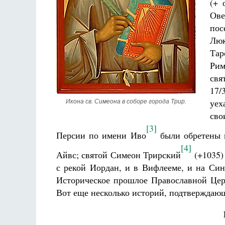
(+ 
Ове
пос
Люк
Тар
Рим
свя
17/
уех
Икона св. Симеона в соборе города Трир.
сво
[3]
Персии по имени Иво
были обретены в
[4]
Айвс; святой Симеон Трирский
(+1035)
с рекой Иордан, и в Вифлееме, и на Син
Историческое прошлое Православной Це
Вот еще несколько историй, подтверждающ