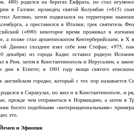
ок. 480) родился на берегах Евфрата, но стал игумено
рни в Галлии; ирландец святой Колумбан (+615) снач
етил Англию, затем подвизался на территории нынешн
сембурга, а преставился в Италии; грек святитель Фео
сийский (+690) некоторое время проживал в изгнани
е, а позже стал архиепископом Кентерберийским; в X в
той Даниил (позднее взял себе имя Стефан; +975, пам
30 декабря) из города Кадис оставил родную Испани
ал в Рим, затем в Константинополь и Иерусалим, а зако
и дни в Египте; в 1001 году мощи святого епископа
 английском городке, который с тех пор называется Се
 родился в Сиракузах, но жил и в Константинополе, и р
ае, прежде чем отправиться в Нормандию, а затем в Тр
ркви богато подобными «интернациональными» примера
их это.
Йемен и Эфиопия