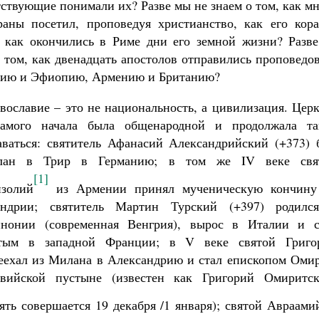
тствующие понимали их? Разве мы не знаем о том, как м
раны посетил, проповедуя христианство, как его кора
 как окончились в Риме дни его земной жизни? Разве
 том, как двенадцать апостолов отправились проповедо
Индию и Эфиопию, Армению и Британию?
вославие – это не национальность, а цивилизация. Цер
амого начала была общенародной и продолжала та
аваться: святитель Афанасий Александрийский (+373) 
слан в Трир в Германию; в том же IV веке свя
[1]
золий
из Армении принял мученическую кончину
ндрии; святитель Мартин Турский (+397) родилс
нонии (современная Венгрия), вырос в Италии и с
тым в западной Франции; в V веке святой Григо
еехал из Милана в Александрию и стал епископом Омир
вийской пустыне (известен как Григорий Омиритск
ять совершается 19 декабря /1 января); святой Авраами