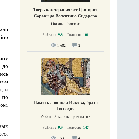
Тверь как терапия: от Григория
Сороки до Валентина Сидорова
Оксана Головко
пило
Рейтинг:
9.8
Голосов:
101
йно
1 682
2
ину
 до
ись
том
н, и
 по
Память апостола Иакова, брата
ом,
Господня
Аббат Эльфрик Грамматик
ных
Рейтинг:
9.9
Голосов:
147
го,
1 537
4