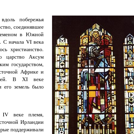
 вдоль побережья
ство, соединявшее
Йеменом в Южной
 С начала VI века
ось христианство.
о царство Аксум
ким государством,
сточной Африке и
ией. В XI веке
и его земель было
 IV веке племя,
осточной Ирландии
торые поддерживали