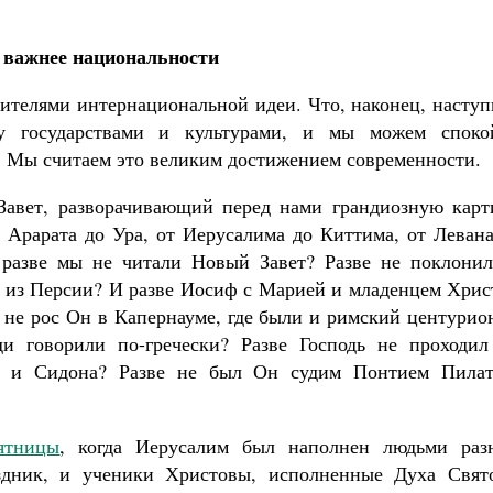
о важнее национальности
сителями интернациональной идеи. Что, наконец, насту
ду государствами и культурами, и мы можем споко
. Мы считаем это великим достижением современности.
Завет, разворачивающий перед нами грандиозную карт
 Арарата до Ура, от Иерусалима до Киттима, от Левана
разве мы не читали Новый Завет? Разве не поклонил
 из Персии? И разве Иосиф с Марией и младенцем Хрис
е не рос Он в Капернауме, где были и римский центурио
ди говорили по-гречески? Разве Господь не проходил
а и Сидона? Разве не был Он судим Понтием Пилат
ятницы
, когда Иерусалим был наполнен людьми раз
здник, и ученики Христовы, исполненные Духа Свято