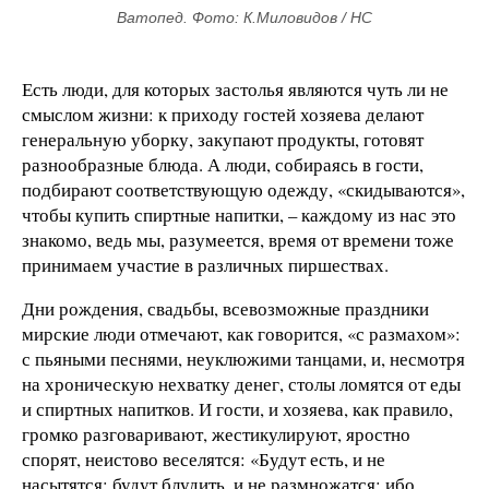
Ватопед. Фото: К.Миловидов / НС
Есть люди, для которых застолья являются чуть ли не
смыслом жизни: к приходу гостей хозяева делают
генеральную уборку, закупают продукты, готовят
разнообразные блюда. А люди, собираясь в гости,
подбирают соответствующую одежду, «скидываются»,
чтобы купить спиртные напитки, – каждому из нас это
знакомо, ведь мы, разумеется, время от времени тоже
принимаем участие в различных пиршествах.
Дни рождения, свадьбы, всевозможные праздники
мирские люди отмечают, как говорится, «с размахом»:
с пьяными песнями, неуклюжими танцами, и, несмотря
на хроническую нехватку денег, столы ломятся от еды
и спиртных напитков. И гости, и хозяева, как правило,
громко разговаривают, жестикулируют, яростно
спорят, неистово веселятся: «Будут есть, и не
насытятся; будут блудить, и не размножатся; ибо