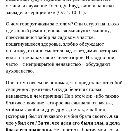
оставили служение Господу. Блуд, вино и напитки
завладели сердцем их» (Ос. 4: 10–11).
О чем говорят люди за столом? Они сетуют на плохо
сделанный ремонт, вновь сломавшуюся машину,
покосившийся забор на садовом участке,
пошатнувшееся здоровье, злобно обсуждают
политику, ехидно смеются над «звездами», которых
видят на экранах своих телевизоров. И заодно они
часто – с неприкрытой ненавистью – обсуждают
духовенство.
При этом совсем не понимая, что представляют собой
священнослужители. Откуда берется столько
ненависти, в чем причина? Не в этом ли: «ибо таково
благовествование, которое вы слышали от начала,
чтобы мы любили друг друга, не так, как Каин,
А за
[который] был от лукавого и убил брата своего.
что убил его? За то, что дела его были злы, а дела
брата его праведны.
Не дивитесь, братия мои, если