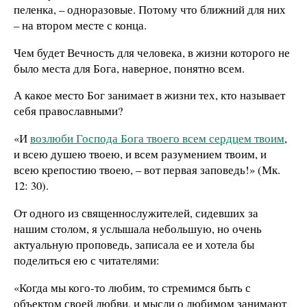
пеленка, – одноразовые. Потому что ближний для них
– на втором месте с конца.
Чем будет Вечность для человека, в жизни которого не
было места для Бога, наверное, понятно всем.
А какое место Бог занимает в жизни тех, кто называет
себя православными?
«И
возлюби Господа Бога твоего всем сердцем твоим
,
и всею душею твоею, и всем разумением твоим, и
всею крепостию твоею, – вот первая заповедь!» (Мк.
12: 30).
От одного из священнослужителей, сидевших за
нашим столом, я услышала небольшую, но очень
актуальную проповедь, записала ее и хотела бы
поделиться ею с читателями:
«Когда мы кого-то любим, то стремимся быть с
объектом своей любви, и мысли о любимом занимают