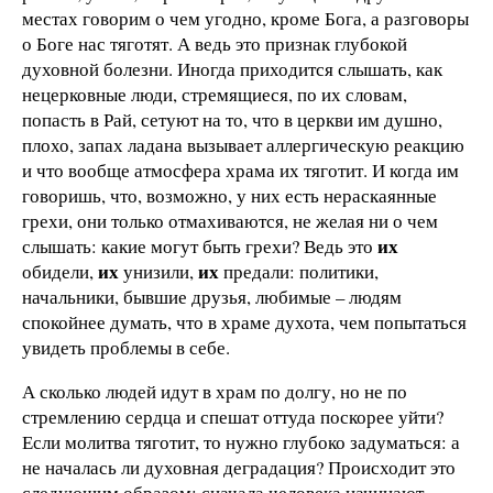
местах говорим о чем угодно, кроме Бога, а разговоры
о Боге нас тяготят. А ведь это признак глубокой
духовной болезни. Иногда приходится слышать, как
нецерковные люди, стремящиеся, по их словам,
попасть в Рай, сетуют на то, что в церкви им душно,
плохо, запах ладана вызывает аллергическую реакцию
и что вообще атмосфера храма их тяготит. И когда им
говоришь, что, возможно, у них есть нераскаянные
грехи, они только отмахиваются, не желая ни о чем
их
слышать: какие могут быть грехи? Ведь это
их
их
обидели,
унизили,
предали: политики,
начальники, бывшие друзья, любимые – людям
спокойнее думать, что в храме духота, чем попытаться
увидеть проблемы в себе.
А сколько людей идут в храм по долгу, но не по
стремлению сердца и спешат оттуда поскорее уйти?
Если молитва тяготит, то нужно глубоко задуматься: а
не началась ли духовная деградация? Происходит это
следующим образом: сначала человека начинают