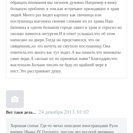
обращать внимания мы загнием духовно.Например я вижу
большую проблему в том,как встречают приходящих в храм
людей.Много раз видел картину как свечница или
послушница выгоняла своими словами их из храма.Наш
батюшка в одном большом городе зашел в храм и спросил во
сколько начнется литургия.И в ответ услышал,что об этом
написано на двери.Тогда он представился, что он
священник,но это ничуть не смутило послушницу.Она
ответила,что много вас тут ходит.А вы пишете,что виноваты
сами люди.А сколько их не принятых нами? Благодарю,что
выслушали.Больше писать не буду,по крайней мере в
пост.Это расстраивает душу.
24 декабря 2013, 01:02
Вот таки дела...
Хорошая статья. Где-то читал описание иностранцами Руси
времен Ивана IV Грозного, писали что русский мирянин