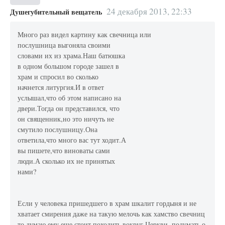
24 декабря 2013, 22:33
Душегубительный вещатель
Много раз видел картину как свечница или
послушница выгоняла своими
словами их из храма.Наш батюшка
в одном большом городе зашел в
храм и спросил во сколько
начнется литургия.И в ответ
услышал,что об этом написано на
двери.Тогда он представился, что
он священник,но это ничуть не
смутило послушницу.Она
ответила,что много вас тут ходит.А
вы пишете,что виноваты сами
люди.А сколько их не принятых
нами?
Если у человека пришедшего в храм шкалит гордыня и не
хватает смирения даже на такую мелочь как хамство свечниц
то думаю ему еще стоит походить вокруг Церкви, подумать о