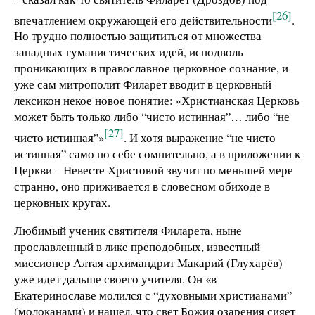
[26]
впечатлением окружающей его действительности
.
Но трудно полностью защититься от множества
западных гуманистических идей, исподволь
проникающих в православное церковное сознание, и
уже сам митрополит Филарет вводит в церковный
лексикон некое новое понятие: «Христианская Церковь
может быть только либо “чисто истинная”… либо “не
[27]
чисто истинная”»
. И хотя выражение “не чисто
истинная” само по себе сомнительно, а в приложении к
Церкви – Невесте Христовой звучит по меньшей мере
странно, оно приживается в словесном обиходе в
церковных кругах.
Любимый ученик святителя Филарета, ныне
прославленный в лике преподобных, известный
миссионер Алтая архимандрит Макарий (Глухарёв)
уже идет дальше своего учителя. Он «в
Екатеринославе молился с “духовными христианами”
(молоканами) и нашел, что свет Божия озарения сияет