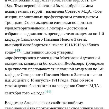
18)». Тема первой из лекций была выбрана самим
испытуемым, второй – назначена Советом МДА. «Обе
лекции, прочитанные профессорским стипендиатом
Троицким, Совет академии единогласно признал
удовлетворительными, а лектора – достойным
избрания на должность преподавателя академии по 1-й
кафедре Священного Писания Нового Завета,
имеющей освободиться с начала 1911/1912 учебного
[43]
года»
. Святейший Синод утвердил
«профессорского стипендиата Московской духовной
академии, кандидата богословия
Владимира Троицкого
в должности преподавателя названной академии по I-й
кафедре Священного Писания Нового Завета в звании
и.д. доцента с 16 августа» 1911 года. Указ об этом
утверждении был зачитан на заседании Совета МДА 1
[44]
сентября того же года
.
Владимир Алексеевич со свойственной ему
самоиронией так прокомментировал свое утверждение