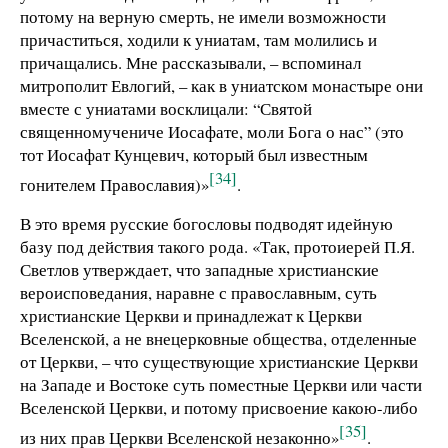
потому на верную смерть, не имели возможности
причаститься, ходили к униатам, там молились и
причащались. Мне рассказывали, – вспоминал
митрополит Евлогий, – как в униатском монастыре они
вместе с униатами восклицали: “Святой
священномучениче Иосафате, моли Бога о нас” (это
тот Иосафат Кунцевич, который был известным
[34]
гонителем Православия)»
.
В это время русские богословы подводят идейную
базу под действия такого рода. «Так, протоиерей П.Я.
Светлов утверждает, что западные христианские
вероисповедания, наравне с православным, суть
христианские Церкви и принадлежат к Церкви
Вселенской, а не внецерковные общества, отделенные
от Церкви, – что существующие христианские Церкви
на Западе и Востоке суть поместные Церкви или части
Вселенской Церкви, и потому присвоение какою-либо
[35]
из них прав Церкви Вселенской незаконно»
.