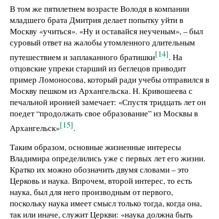
В том же пятилетнем возрасте Володя в компании
младшего брата Дмитрия делает попытку уйти в
Москву «учиться». «Ну и оставайся неученым», – был
суровый ответ на жалобы утомленного длительным
[14]
путешествием и заплаканного братишки
. На
отцовские упреки старший из беглецов приводит
пример Ломоносова, который ради учебы отправился в
Москву пешком из Архангельска. Н. Кривошеева с
печальной иронией замечает: «Спустя тридцать лет он
поедет “продолжать свое образование” из Москвы в
[15]
Архангельск»
.
Таким образом, основные жизненные интересы
Владимира определились уже с первых лет его жизни.
Кратко их можно обозначить двумя словами – это
Церковь и наука. Впрочем, второй интерес, то есть
наука, был для него производным от первого,
поскольку наука имеет смысл только тогда, когда она,
так или иначе, служит Церкви: «наука должна быть