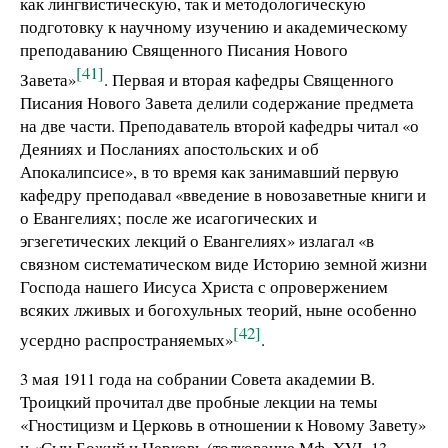
как лингвистическую, так и методологическую
подготовку к научному изучению и академическому
преподаванию Священного Писания Нового
[41]
Завета»
. Первая и вторая кафедры Священного
Писания Нового Завета делили содержание предмета
на две части. Преподаватель второй кафедры читал «о
Деяниях и Посланиях апостольских и об
Апокалипсисе», в то время как занимавший первую
кафедру преподавал «введение в новозаветные книги и
о Евангелиях; после же исагогических и
эгзегетических лекций о Евангелиях» излагал «в
связном систематическом виде Историю земной жизни
Господа нашего Иисуса Христа с опровержением
всяких лживых и богохульных теорий, ныне особенно
[42]
усердно распространяемых»
.
3 мая 1911 года на собрании Совета академии В.
Троицкий прочитал две пробные лекции на темы
«Гностицизм и Церковь в отношении к Новому Завету»
и «Сын Божий и Церковь (толкование Мф. XVI, 13–