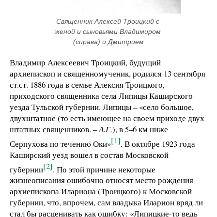
Священник Алексей Троицкий с 
женой и сыновьями Владимиром 
(справа) и Дмитрием
Владимир Алексеевич Троицкий, будущий
архиепископ и священномученик, родился 13 сентября
ст.ст. 1886 года в семье Алексия Троицкого,
приходского священника села Липицы Каширского
уезда Тульской губернии. Липицы – «село большое,
двухштатное (то есть имеющее на своем приходе двух
штатных священников.
– А.Г.
), в 5–6 км ниже
[1]
Серпухова по течению Оки»
. В октябре 1923 года
Каширский уезд вошел в состав Московской
[2]
губернии
. По этой причине некоторые
жизнеописания ошибочно относят место рождения
архиепископа Илариона (Троицкого) к Московской
губернии, что, впрочем, сам владыка Иларион вряд ли
стал бы расценивать как ошибку: «Липицкие-то ведь