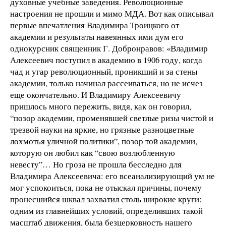
духовные учебные заведения. Революционные
настроения не прошли и мимо МДА. Вот как описывал
первые впечатления Владимира Троицкого от
академии и результаты навеянных ими дум его
однокурсник священник Г. Добронравов: «Владимир
Алексеевич поступил в академию в 1906 году, когда
чад и угар революционный, проникший и за стены
академии, только начинал рассеиваться, но не исчез
еще окончательно. И Владимиру Алексеевичу
пришлось много пережить, видя, как он говорил,
“позор академии, променявшей светлые ризы чистой и
трезвой науки на яркие, но грязные разноцветные
лохмотья уличной политики”, позор той академии,
которую он любил как “свою возлюбленную
невесту”… Но гроза не прошла бесследно для
Владимира Алексеевича: его всеанализирующий ум не
мог успокоиться, пока не отыскал причины, почему
пронесшийся шквал захватил столь широкие круги:
одним из главнейших условий, определивших такой
масштаб движения, была безцерковность нашего