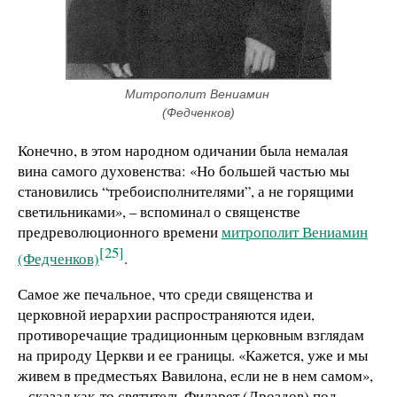
Митрополит Вениамин 
(Федченков)
Конечно, в этом народном одичании была немалая
вина самого духовенства: «Но большей частью мы
становились “требоисполнителями”, а не горящими
светильниками», – вспоминал о священстве
предреволюционного времени
митрополит Вениамин
[25]
(Федченков)
.
Самое же печальное, что среди священства и
церковной иерархии распространяются идеи,
противоречащие традиционным церковным взглядам
на природу Церкви и ее границы. «Кажется, уже и мы
живем в предместьях Вавилона, если не в нем самом»,
– сказал как-то святитель Филарет (Дроздов) под