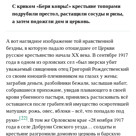
С криком «Бери ковры!» крестьяне топорами
подрубили престол, растащили сосуды и ризы,
а затем подожгли дом и церковь.
А вот наглядное изображение той нравственной
бездны, в которую падало отошедшее от Церкви
русское крестьянство начала XX века. В сентябре 1917
года в одном из орловских сел «был зверски убит
уважаемый священник отец Григорий Рождественский
со своим юношей-племянником на глазах у жены;
заграбив деньги, разбойники бежали, заслышав набат;
собравшиеся прихожане, увидав плавающего в своей
крови убиенного пастыря, принялись растаскивать всё
оставшееся после грабителей имущество осиротевшей
матушки: рожь, овес, яблоки – всё, что попадало под
[22]
руки»
. В том же Орловском крае «28 ноября 1917
года в селе Добруни Севского уезда… солдаты и
крестьяне разгромили домовую церковь и барскую