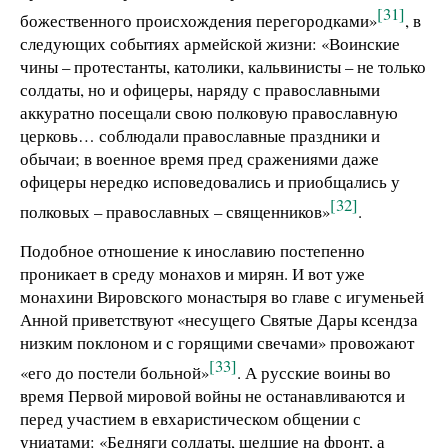
[31]
божественного происхождения перегородками»
, в
следующих событиях армейской жизни: «Воинские
чины – протестанты, католики, кальвинисты – не только
солдаты, но и офицеры, наряду с православными
аккуратно посещали свою полковую православную
церковь… соблюдали православные праздники и
обычаи; в военное время пред сражениями даже
офицеры нередко исповедовались и приобщались у
[32]
полковых – православных – священников»
.
Подобное отношение к инославию постепенно
проникает в среду монахов и мирян. И вот уже
монахини Вировского монастыря во главе с игуменьей
Анной приветствуют «несущего Святые Дары ксендза
низким поклоном и с горящими свечами» провожают
[33]
«его до постели больной»
. А русские воины во
время Первой мировой войны не останавливаются и
перед участием в евхаристическом общении с
униатами: «Бедняги солдаты, шедшие на фронт, а