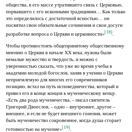
общества, в его массе утратившего связь с Церковью,
порвавшего с его исконными традициями… Как только
это определилось с достаточной ясностью… он
посвятил свои обязательные сочинения и свои досуги
[18]
разработке вопроса о Церкви и церковности»
.
Чтобы противостоять общепринятому общественному
мнению о Церкви в начале XX века, нужны были
немалые мужество и твердость, и можно с
уверенностью сказать, что уже во время учебы в
академии молодой богослов, заняв в учении о Церкви
неприемлемую для многих его современников
позицию, встал на путь исповедничества, который и
привел его в конце концов к мученическому венцу.
«Есть два рода мученичества, – писал святитель
Григорий Двоеслов, – одно – внутреннее, другое –
внешнее, и если не будет внешнего гонения, может
быть мученичество сокровенное, когда душа сгорает
[19]
готовностью на мучение»
.