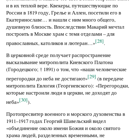
и в их теплой вере. Квекеры, путешествующие по
России в 1819 году, Грелье и Аллен, посетили его в
Екатеринославе… и нашли с ним много общего,
душевную близость. Впоследствии Макарий мечтал
построить в Москве храм с темя отделами – для
[28]
православных, католиков и лютеран…»
.
В церковной среде получает распространение
высказывание митрополита Киевского Платона
(Городецкого; † 1891) о том, что «наши человеческие
[29]
перегородки до неба не достигают»
(в передаче
митрополита Евлогия (Георгиевского): «Перегородки,
которые настроили люди в церкви, не доходят до
[30]
неба»
).
Протопресвитер военного и морского духовенства в
1911–1917 годах Георгий Шавельский видел
«объединение около имени Божия и около святого
храма людей, разделенных временными, не