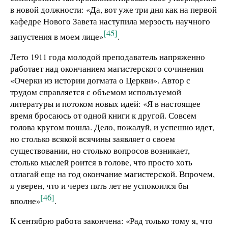
в новой должности: «Да, вот уже три дня как на первой
кафедре Нового Завета наступила мерзость научного
[45]
запустения в моем лице»
.
Лето 1911 года молодой преподаватель напряженно
работает над окончанием магистерского сочинения
«Очерки из истории догмата о Церкви». Автор с
трудом справляется с объемом используемой
литературы и потоком новых идей: «Я в настоящее
время бросаюсь от одной книги к другой. Совсем
голова кругом пошла. Дело, пожалуй, и успешно идет,
но столько всякой всячины заявляет о своем
существовании, но столько вопросов возникает,
столько мыслей роится в голове, что просто хоть
отлагай еще на год окончание магистерской. Впрочем,
я уверен, что и через пять лет не успокоился бы
[46]
вполне»
.
К сентябрю работа закончена: «Рад только тому я, что