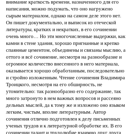
внимание краткость времени, назначенного для его
написания, можно подумать, что оно нагружено
сырым материалом, однако на самом деле этого нет.
Он пишет документально, и выписок из отеческой
литературы, кратких и некратких, в его сочинении
очень много… Но эти многочисленные выдержки, как
камни в стене здания, хорошо пригнанные и крепко
спаянные цементом, объединены и связаны мыслию, а
оттого и всё сочинение, несмотря на разнообразие и
огромное количество внесенного в него материала,
оказывается хорошо обработанным, последовательно
и стройно изложенным. Чтение сочинения Владимира
Троицкого, несмотря на его обширность, не
утомительно: так разнообразно его содержание, так
много затронуто в нем важных вопросов и рассеяно
дельных мыслей, да к тому же и изложено оно языком
легким, чистым, вполне литературным. Автор
сочинения отлично подготовлен к делу письменных
ученых трудов и к литературной обработке их. В его
сочинении талант и трудолюбие взаимно друг друга