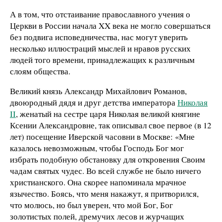
А в том, что отстаивание православного учения о
Церкви в России начала XX века не могло совершаться
без подвига исповедничества, нас могут уверить
несколько иллюстраций мыслей и нравов русских
людей того времени, принадлежащих к различным
слоям общества.
Великий князь Александр Михайлович Романов,
двоюродный дядя и друг детства императора
Николая
II
, женатый на сестре царя Николая великой княгине
Ксении Александровне, так описывал свое первое (в 12
лет) посещение Иверской часовни в Москве: «Мне
казалось невозможным, чтобы Господь Бог мог
избрать подобную обстановку для откровения Своим
чадам святых чудес. Во всей службе не было ничего
христианского. Она скорее напоминала мрачное
язычество. Боясь, что меня накажут, я притворился,
что молюсь, но был уверен, что мой Бог, Бог
золотистых полей, дремучих лесов и журчащих