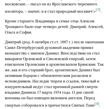
московские, – писал он из Ярославского тюремного
[3]
изолятора, – значит, и я стал природный москвич!»
.
Кроме старшего Владимира в семье отца Алексия
Троицкого было еще четверо детей: Дмитрий, Алексей,
Ольга и София.
Дмитрий (род. 6 октября ст.ст. 1887 г.) после окончания
Санкт-Петербургской духовной академии принял
монашество с именем Даниил. Впоследствии он стал
викарием Орловской и Смоленской епархий, затем
епископом Орловским и архиепископом Брянским. Так
же, как и его старший брат, архиепископ Даниил был
активным борцом с обновленческим расколом и
исповедником. Наследие тюрем и ссылок, тяжелый и
изнурительный недуг стал причиной ранней смерти
владыки Даниила 17 марта 1934 года. О дне своей
кончины он был извещен явлением ангелов. Перед
[4]
смертью соборовался и причастился Святых Таин
.