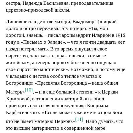
сестра, Надежда Васильевна, преподавательница
церковно-приходской школы.
Лишившись в детстве матери, Владимир Троицкий
долго и остро переживал эту потерю: «Ты, мой
дорогой, знаешь, – писал архимандрит Иларион в 1916
году в «Письмах о Западе», – что я почти двадцать лет
назад потерял мать. В то время ощущал я свое
сиротство, так сказать, практически, в смысле
житейском, а теперь порою я болезненно ощущаю
свое сиротство мистически». Возможно, и потому еще
у владыки с детства особо теплое чувство к
Богородице: «Пресвятая Богородица – наша общая
[10]
Матерь»
, – и в еще большей степени – к Церкви
Христовой, в отношении к которой он любил
приводить слова священномученика Киприана
Карфагенского: «Тот не может уже иметь отцом Бога,
[11]
кто не имеет матерью Церковь»
. Надо думать, что
это высшее материнство в совершенной мере