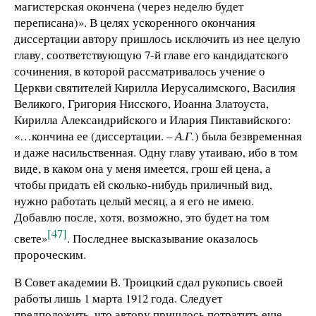
магистерская окончена (через неделю будет
переписана)». В целях ускоренного окончания
диссертации автору пришлось исключить из нее целую
главу, соответствующую 7-й главе его кандидатского
сочинения, в которой рассматривалось учение о
Церкви святителей Кирилла Иерусалимского, Василия
Великого, Григория Нисского, Иоанна Златоуста,
Кирилла Александрийского и Илария Пиктавийского:
«…кончина ее (диссертации.
– А.Г.
) была безвременная
и даже насильственная. Одну главу утаиваю, ибо в том
виде, в каком она у меня имеется, грош ей цена, а
чтобы придать ей сколько-нибудь приличный вид,
нужно работать целый месяц, а я его не имею.
Добавлю после, хотя, возможно, это будет на том
[47]
свете»
. Последнее высказывание оказалось
пророческим.
В Совет академии В. Троицкий сдал рукопись своей
работы лишь 1 марта 1912 года. Следует
предположить, что автору пришлось потратить еще