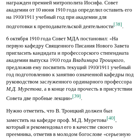
награжден премией митрополита Иосифа. Совет
академии от 10 июня 1910 года определил оставить его
на 1910/1911 учебный год при академии для
[38]
подготовки к преподавательской деятельности
.
6 октября 1910 года Совет МДА постановил: «На
первую кафедру Священного Писания Нового Завета
пригласить кандидата и профессорского стипендиата
академии выпуска 1910 года
Владимира Троицкого
,
предложив ему посвятить текущий 1910/1911 учебный
год подготовлению к занятию означенной кафедры под
руководством заслуженного ординарного профессора
М.Д. Муретова
, а в конце года прочесть в присутствии
[39]
Совета две пробные лекции»
.
Нужно отметить, что В. Троицкий должен был
[40]
заместить на кафедре проф. М.Д. Муретова
,
который и рекомендовал его в качестве своего
преемника, отметив в молодом богослове «серьезную