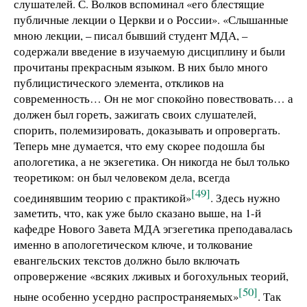
слушателей. С. Волков вспоминал «его блестящие
публичные лекции о Церкви и о России». «Слышанные
мною лекции, – писал бывший студент МДА, –
содержали введение в изучаемую дисциплину и были
прочитаны прекрасным языком. В них было много
публицистического элемента, откликов на
современность… Он не мог спокойно повествовать… а
должен был гореть, зажигать своих слушателей,
спорить, полемизировать, доказывать и опровергать.
Теперь мне думается, что ему скорее подошла бы
апологетика, а не экзегетика. Он никогда не был только
теоретиком: он был человеком дела, всегда
[49]
соединявшим теорию с практикой»
. Здесь нужно
заметить, что, как уже было сказано выше, на 1-й
кафедре Нового Завета МДА эгзегетика преподавалась
именно в апологетическом ключе, и толкование
евангельских текстов должно было включать
опровержение «всяких лживых и богохульных теорий,
[50]
ныне особенно усердно распространяемых»
. Так