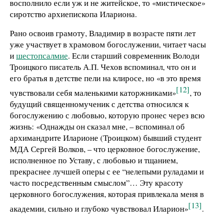
восполнило если уж и не житейское, то «мистическое»
сиротство архиепископа Илариона.
Рано освоив грамоту, Владимир в возрасте пяти лет
уже участвует в храмовом богослужении, читает часы
и
шестопсалмие
. Если старший современник Володи
Троицкого писатель А.П. Чехов вспоминал, что он и
его братья в детстве пели на клиросе, но «в это время
[12]
чувствовали себя маленькими каторжниками»
, то
будущий священномученик с детства относился к
богослужению с любовью, которую пронес через всю
жизнь: «Однажды он сказал мне, – вспоминал об
архимандрите Иларионе (Троицком) бывший студент
МДА Сергей Волков, – что церковное богослужение,
исполненное по Уставу, с любовью и тщанием,
прекраснее лучшей оперы с ее “нелепыми руладами и
часто посредственным смыслом”… Эту красоту
церковного богослужения, которая привлекала меня в
[13]
академии, сильно и глубоко чувствовал Иларион»
.