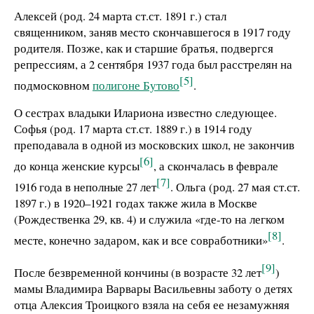
Алексей (род. 24 марта ст.ст. 1891 г.) стал
священником, заняв место скончавшегося в 1917 году
родителя. Позже, как и старшие братья, подвергся
репрессиям, а 2 сентября 1937 года был расстрелян на
[5]
подмосковном
полигоне Бутово
.
О сестрах владыки Илариона известно следующее.
Софья (род. 17 марта ст.ст. 1889 г.) в 1914 году
преподавала в одной из московских школ, не закончив
[6]
до конца женские курсы
, а скончалась в феврале
[7]
1916 года в неполные 27 лет
. Ольга (род. 27 мая ст.ст.
1897 г.) в 1920–1921 годах также жила в Москве
(Рождественка 29, кв. 4) и служила «где-то на легком
[8]
месте, конечно задаром, как и все совработники»
.
[9]
После безвременной кончины (в возрасте 32 лет
)
мамы Владимира Варвары Васильевны заботу о детях
отца Алексия Троицкого взяла на себя ее незамужняя