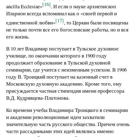
[16]
ancilla Ecclesiae»
. И если о науке архиепископ
Иларион всегда вспоминал как о «своей первой и
[17]
единственной любви»
, то Церкви были посвящены
не только почти все его богословские работы, но и вся
его жизнь.
В 10 лет Владимир поступает в Тульское духовное
училище, по окончании которого в 1900 году
продолжает образование в Тульской духовной
семинарии, где учится с неизменным успехом. В 1906
году В. Троицкий поступает на казенный счет в
Московскую духовную академию. Кроме того, ему
присуждается частная стипендия имени профессора
В.Д. Кудрявцева-Платонова.
Ко времени учебы Владимира Троицкого в семинарии
и академии революционные идеи захватили
значительную часть русского общества. Причем очень
часто рассадниками этих идей являлись именно