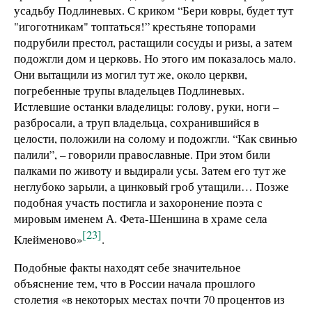
усадьбу Подлиневых. С криком “Бери ковры, будет тут
"игоготникам" топтаться!” крестьяне топорами
подрубили престол, растащили сосуды и ризы, а затем
подожгли дом и церковь. Но этого им показалось мало.
Они вытащили из могил тут же, около церкви,
погребенные трупы владельцев Подлиневых.
Истлевшие останки владелицы: голову, руки, ноги –
разбросали, а труп владельца, сохранившийся в
целости, положили на солому и подожгли. “Как свинью
палили”, – говорили православные. При этом били
палками по животу и выдирали усы. Затем его тут же
неглубоко зарыли, а цинковый гроб утащили… Позже
подобная участь постигла и захоронение поэта с
мировым именем А. Фета-Шеншина в храме села
[23]
Клейменово»
.
Подобные факты находят себе значительное
объяснение тем, что в России начала прошлого
столетия «в некоторых местах почти 70 процентов из