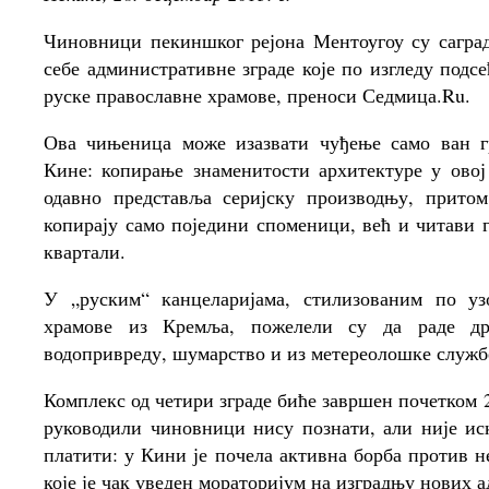
Чиновници пекиншког рејона Ментоугоу су сагра
себе административне зграде које по изгледу подсе
руске православне храмове, преноси Седмица.Ru.
Ова чињеница може изазвати чуђење само ван г
Кине: копирање знаменитости архитектуре у ово
одавно представља серијску производњу, притом
копирају само поједини споменици, већ и читави 
квартали.
У „руским“ канцеларијама, стилизованим по уз
храмове из Кремља, пожелели су да раде др
водопривреду, шумарство и из метереолошке служб
Комплекс од четири зграде биће завршен почетком 
руководили чиновници нису познати, али није ис
платити: у Кини је почела активна борба против 
које је чак уведен мораторијум на изградњу нових 