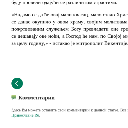
буду провели одајући се различитим страстима.
«Надамо се да ће овај мали квасац, мало стадо Хрис
се данас окупило у овом храму, својим молитвама
пожртвованим служењем Богу превладати оне гре
се дешавају ове ноћи, а Господ ће нам, по Својој м
за целу годину,» - истакао је митрополит Викентије
Комментарии
Здесь Вы можете оставить свой комментарий к данной статье. Все
Православие.Ru
.