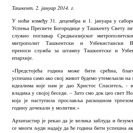
Ташкент, 2. јануар 2014. г.
У ноћи између 31. децембра и 1. јануара у сабор
Успења Пресвете Богородице у Ташкенту Свету лит
служио поглавар Средњеазијског митрополитско
митрополит Ташкентски и Узбекистански Ви
преноси служба за штампу Ташкентске и Узбек
епархије.
«Предстојећа година може бити срећна, благ
успешна само ако свој живот будемо утемељили на
идеалима које нам је дао Христос Спаситељ, - и
владика у својој беседи. – Зато смо док цео свет Н
која је наступила прославља раскошном трпезо
годину дочекали у молитви.»
Архипастир је рекао да је велика заблуда и безум
се многи људи надају да ће година бити успешна ак