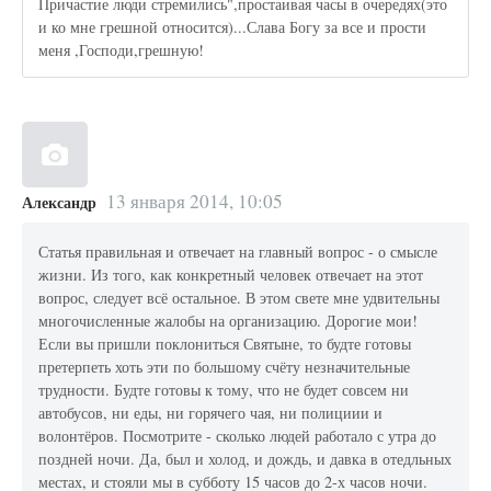
Причастие люди стремились",простаивая часы в очередях(это
и ко мне грешной относится)...Слава Богу за все и прости
меня ,Господи,грешную!
13 января 2014, 10:05
Александр
Статья правильная и отвечает на главный вопрос - о смысле
жизни. Из того, как конкретный человек отвечает на этот
вопрос, следует всё остальное. В этом свете мне удвительны
многочисленные жалобы на организацию. Дорогие мои!
Если вы пришли поклониться Святыне, то будте готовы
претерпеть хоть эти по большому счёту незначительные
трудности. Будте готовы к тому, что не будет совсем ни
автобусов, ни еды, ни горячего чая, ни полициии и
волонтёров. Посмотрите - сколько людей работало с утра до
поздней ночи. Да, был и холод, и дождь, и давка в отедльных
местах, и стояли мы в субботу 15 часов до 2-х часов ночи.