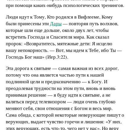
при помощи каких-нибудь психологических тренингов.
Люди идут к Тому, Кто родился в Вифлееме, Кому
были принесены эти
Дары
— повторяя путь волхвов,
которые шли еще дольше, около двух лет, чтобы
встретить Господа и Спасителя мира. Как сказал
пророк: «Возвратитесь, мятежные дети: Я исцелю
вашу непокорность. — Вот, мы идем к Тебе, ибо Ты —
Господь Бог наш» (Иер.3:22).
Эта дорога к святыне — самая важная из всех дорог,
потому что она является частью пути к нашей
подлинной цели и предназначению — к Богу. И
преодолевая трудности на этом пути, вновь и вновь
принимая решение — я буду идти к святыне, а не
валяться перед телевизором — люди очень глубоко
меняют себя, свои отношения с Богом и весь мир.
Сама обида, с которой некоторые неверующие пишут о
верующих, выдает чувство горечи и лишения: «У них,
этих верующих, есть что-то, чего нет у нас». Но веру