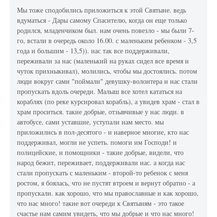
Мы тоже сподобились приложиться к этой Святыне. ведь
вдуматься - Дары самому Спасителю, когда он еще только
родился, младенчиком был. нам очень повезло - мы были 7-
го, встали в очередь около 16.00. с маленьким ребенком - 3,5
года и большим - 13,5)). нас так все поддерживали,
переживали за нас (маленький на руках сидел все время и
чуток прихныкивал), молились, чтобы мы достоялись. потом
люди вокруг сами "поймали" девушку-волонтера и нас стали
пропускать вдоль очереди. Малыш все хотел кататься на
кораблях (по реке курсировал корабль), а увидев храм - стал в
храм проситься. такие добрые, отзывчивые у нас люди. в
автобусе, сами уставшие, уступали нам место. мы
приложились в пол-десятого - и наверное многие, кто нас
поддерживал, могли не успеть. помоги им Господи! и
полицейские, и помощники - такие добрые, видели, что
народ бежит, переживает, поддерживали нас. а когда нас
стали пропускать с маленьким - второй-то ребенок с меня
ростом, я боялась, что не пустят втроем и вернут обратно - а
пропускали. как хорошо, что мы православные и как хорошо,
что нас много! такие вот очереди к Святыням - это такое
счастье нам самим увидеть, что мы добрые и что нас много!