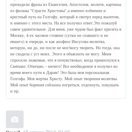
приходили фразы из Евангелия, Апостолов, молитв, картины
из фильма "Страсти Христовы",а именно избиение и
крестный путь на Голгофу, который я смотрл перед вылетом,
и именно с этого места. На все получил ответ.Это пожалуй
самое удивительное. Для меня, уже чудом был факт прилета в
Москву, 4-ех часовое стояние (сутки не спавшего и не
евшего) в очереди, и как апофеоз Иисусова молитва,
которую, ни до, ни после не мог/могу творить. Но тогда, она
не сходила с уст моих. Этого я объяснить не могу. Меня
спросили знакомые, что я почувствовал, когда прикоснулся к
Святыне. Отвечаю, - ничего! Все необходимое я получил во
время моего пути к Дарам! Это была моя персональная
Голгофа. Моя жертва Христу. Мой опыт творения молитвы.
Мой опыт борения соблазна погреться, отдохнуть, покушать
и пр.
15 января 2014, 01:01