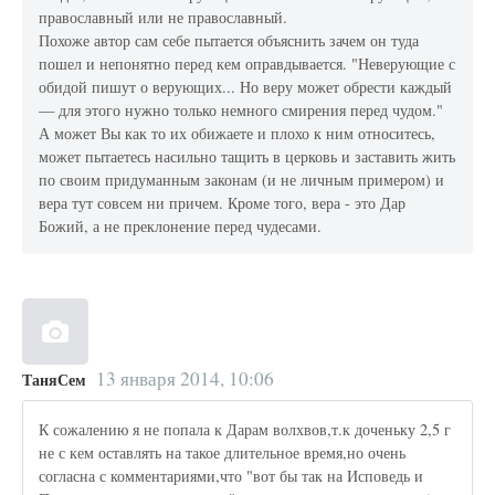
православный или не православный.
Похоже автор сам себе пытается объяснить зачем он туда
пошел и непонятно перед кем оправдывается. "Неверующие с
обидой пишут о верующих... Но веру может обрести каждый
— для этого нужно только немного смирения перед чудом."
А может Вы как то их обижаете и плохо к ним относитесь,
может пытаетесь насильно тащить в церковь и заставить жить
по своим придуманным законам (и не личным примером) и
вера тут совсем ни причем. Кроме того, вера - это Дар
Божий, а не преклонение перед чудесами.
13 января 2014, 10:06
ТаняСем
К сожалению я не попала к Дарам волхвов,т.к доченьку 2,5 г
не с кем оставлять на такое длительное время,но очень
согласна с комментариями,что "вот бы так на Исповедь и