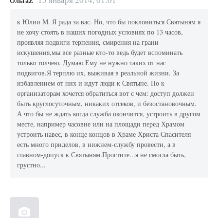
ОльгаZ
к Юлии М. Я рада за вас. Но, что бы поклониться Святыням я
не хочу стоять в наших погодных условиях по 13 часов,
проявляя подвиги терпения, смирения на грани
искушения,мы все разные кто-то ведь будет вспоминать
только толчею. Думаю Ему не нужно таких от нас
подвигов.Я терплю их, выживая в реальной жизни. За
избавлением от них и идут люди к Святыне. Но к
организаторам хочется обратиться вот с чем: доступ должен
быть круглосуточным, никаких отсеков, и безостановочным.
А что бы не ждать когда служба окончится, устроить в другом
месте, например часовне или на площади перед Храмом
устроить навес, в конце концов в Храме Христа Спасителя
есть много приделов, в нижнем-службу провести, а в
главном-допуск к Святыням.Простите...я не смогла быть,
грустно...