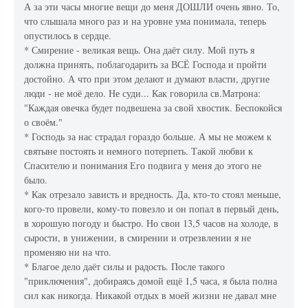
А за эти часы многие вещи до меня ДОШЛИ очень явно. То,
что слышала много раз и на уровне ума понимала, теперь
опустилось в сердце.
* Смирение - великая вещь. Она даёт силу. Мой путь я
должна принять, поблагодарить за ВСЁ Господа и пройти
достойно. А что при этом делают и думают власти, другие
люди - не моё дело. Не суди... Как говорила св.Матрона:
"Каждая овечка будет подвешена за свой хвостик. Беспокойся
о своём."
* Господь за нас страдал гораздо больше. А мы не можем к
святыне постоять и немного потерпеть. Такой любви к
Спасителю и понимания Его подвига у меня до этого не
было.
* Как отрезало зависть и вредность. Да, кто-то стоял меньше,
кого-то провели, кому-то повезло и он попал в первый день,
в хорошую погоду и быстро. Но свои 13,5 часов на холоде, в
сырости, в унижении, в смирении и отрезвлении я не
променяю ни на что.
* Благое дело даёт силы и радость. После такого
"приключения", добираясь домой ещё 1,5 часа, я была полна
сил как никогда. Никакой отдых в моей жизни не давал мне