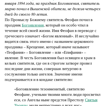
января 1894 года, на праздник Богоявления, святитель
мирно почил в Вышенской обители, не дожив четырех
дней до своего 80-летия.
По Промыслу Божиему святитель Феофан почил в
праздник
Богоявления
, который он особо чтил в
течение всей своей жизни. Имя Феофан в переводе с
греческого означает «Богом явленный». И неслучайно
видится связь этого имени с названием церковного
праздника – Крещение, который иначе называют
«Теофания» – Богоявление – или «Епифания» –
явление. В честь Богоявления был освящен и храм в
кельях святителя, где он в строгом затворе провел
последние дни жизни, совершая литургию в
сослужении только ангелов. Значение имени
подчеркивается и в кондаке святителю:
«Богоявлению тезоименитый, святителю
Феофане, ученьми твоими многи люди просветил
еси, со Ангелы ныне предстоя Престолу
Святыя
Троицы
, моли непрестанно о всех нас».