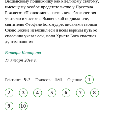
Вышенскому подвижнику как к великому святому,
имеющему особое предстательство у Престола
Божиего: «Православия наставниче, благочестия
учителю и чистоты, Вышенский подвижниче,
святителю Феофане богомудре, писаньми твоими
Слово Божие изъяснил еси и всем верным путь ко
спасению указал еси, моли Христа Бога спастися
душам нашим».
Варвара Каширина
17 января 2014 г.
9.7
151
1
Рейтинг:
Голосов:
Оценка:
2
3
4
5
6
7
8
9
10