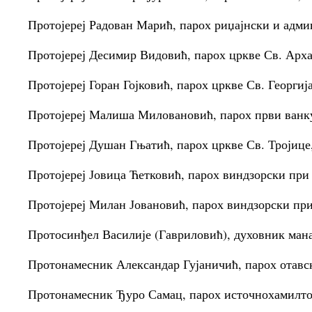
Протојереј Радован Марић, парох риџајнски и адми
Протојереј Десимир Видовић, парох цркве Св. Арх
Протојереј Горан Гојковић, парох цркве Св. Георгиј
Протојереј Малиша Миловановић, парох први ванк
Протојереј Душан Гњатић, парох цркве Св. Тројице
Протојереј Јовица Ћетковић, парох виндзорски при
Протојереј Милан Јовановић, парох виндзорски при
Протосинђел Василије (Гавриловић), духовник ман
Протонамесник Александар Гујаничић, парох отавс
Протонамесник Ђуро Самац, парох источнохамилто