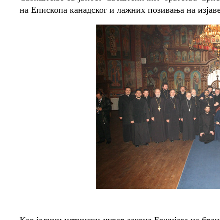
на Епископа канадског и лажних позивања на изјав
Као једини истински чувар закона Божијега на бран