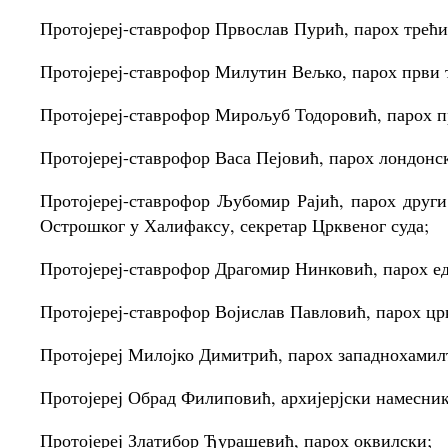
Протојереј-ставрофор Првослав Пурић, парох трећи
Протојереј-ставрофор Милутин Вељко, парох први 
Протојереј-ставрофор Мирољуб Тодоровић, парох п
Протојереј-ставрофор Васа Пејовић, парох лондонс
Протојереј-ставрофор Љубомир Рајић, парох други
Острошког у Халифаксу, секретар Црквеног суда;
Протојереј-ставрофор Драгомир Нинковић, парох е
Протојереј-ставрофор Војислав Павловић, парох цр
Протојереј Милојко Димитрић, парох западнохамил
Протојереј Обрад Филиповић, архијерјски намесник
Протојереј Златибор Ђурашевић, парох оквилски;