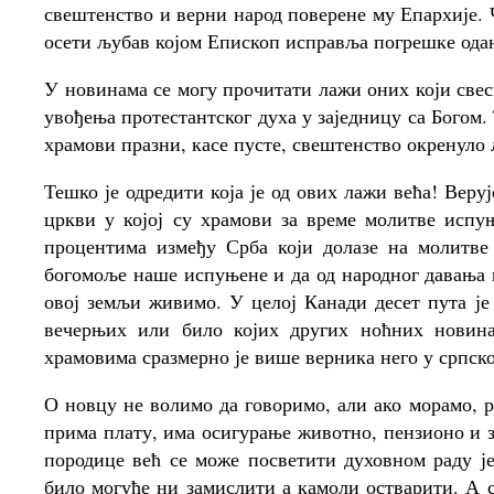
свештенство и верни народ поверене му Епархије.
осети љубав којом Епископ исправља погрешке ода
У новинама се могу прочитати лажи оних који све
увођења протестантског духа у заједницу са Богом.
храмови празни, касе пусте, свештенство окренуло 
Тешко је одредити која је од ових лажи већа! Веру
цркви у којој су храмови за време молитве испу
процентима између Срба који долазе на молитве
богомоље наше испуњене и да од народног давања 
овој земљи живимо. У целој Канади десет пута је
вечерњих или било којих других ноћних новин
храмовима сразмерно је више верника него у српск
О новцу не волимо да говоримо, али ако морамо, р
прима плату, има осигурање животно, пензионо и 
породице већ се може посветити духовном раду је
било могуће ни замислити а камоли остварити. А с