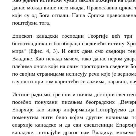
данас можда више него икада, Православна црква 
који су од Бога отпали. Наша Српска православна
поштеђена тога.
Епископ канадски господин Георгије већ три 
богоотпадника и богобораца сведочећи истину Хрис
мира“ (Ефес. 4, 3). И ових дана смо сведоци те
Владике. Као некада мачем, тако данас пером уда
плећима онога који на овим просторима сведочи Б
по својим страницама исписују речи које је верно
глупости при том користећи се лажима, наравно, на
Истине ради,ми, грешни и ничим достојни свештен
посебно понукани писањем београдских „Вечер
Епархије као извор информација.Потврђујемо да
поменутим нити било којим другим новинама по
епархије канадске и да сви свештеници Епархиј
канадске, познајући драгог нам Владику, можемо