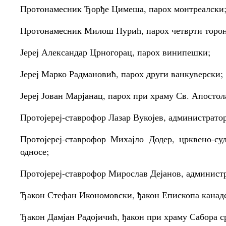
Протонамесник Ђорђе Цимеша, парох монтреалски
Протонамесник Милош Пурић, парох четврти торон
Јереј Александар Црногорац, парох винипешки;
Јереј Марко Радмановић, парох други ванкуверски;
Јереј Јован Марјанац, парох при храму Св. Апостол
Протојереј-ставрофор Лазар Вукојев, администратор
Протојереј-ставрофор Михајло Додер, црквено-су
односе;
Протојереј-ставрофор Мирослав Дејанов, администр
Ђакон Стефан Икономовски, ђакон Епископа канадс
Ђакон Дамјан Радојичић, ђакон при храму Сабора с