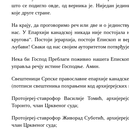
што се подигло овде, од верника је. Ниједан једи
које друге стране.
На крају, да проговоримо реч или две и о јединст
нас. У Епархији канадској никада није постојала
кругова“. Постоји јерархија, постоји Епископ и в
љубави! Сваки од нас својим ауторитетом потврђује
Нека би Господ Преблаги поживио нашега Епископа
управља речју истине Господње. Амин.
Свештеници Српске православне епархије канадске
(потписи свештеника похрањени код архијерејских 
Протојереј-ставрофор Василије Томић, архијере
Торонто, члан Црквеног суда;
Протојереј-ставрофор Живорад Суботић, архијере
члан Црквеног суда;