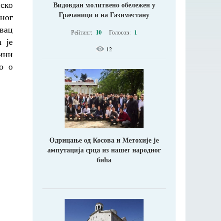
ско
Видовдан молитвено обележен у
Грачаници и на Газиместану
ног
вац
Рейтинг:
10
Голосов:
1
 је
12
ини
о о
Одрицање од Косова и Метохије jе
ампутација срца из нашег народног
бића