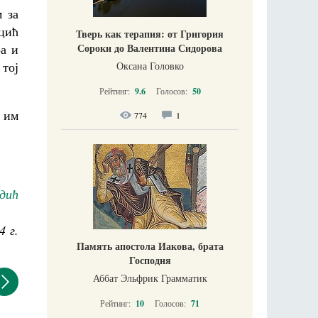
 за
цић
Тверь как терапия: от Григория
Сороки до Валентина Сидорова
ра и
тој
Оксана Головко
Рейтинг:
9.6
Голосов:
50
 им
774
1
дић
4 г.
Память апостола Иакова, брата
Господня
Аббат Эльфрик Грамматик
Рейтинг:
10
Голосов:
71