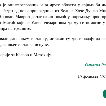
е заинтересованих и за друге области у којима би им
ћ. Један од пољопривредника из Велике Хоче Душко Ми
, Негован Маврић је затражио помоћ у опремању просто
н Матић који се бави пчеларством да му се помогне у 
асира на тржиште.
и данашњем састанку, истакли су да се надају да ће
данашњег састанка испуне.
арије за Косово и Метохију.
Оливера Ра
10 февраля 201