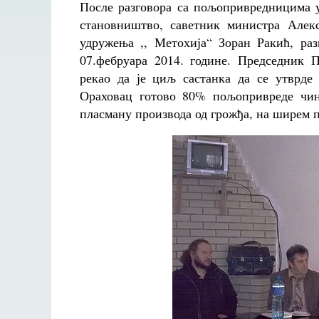
После разговора са пољопривредницима 
становништво, саветник министра Алек
удружења ,, Метохија“ Зоран Ракић, р
07.фебруара 2014. године. Председник 
рекао да је циљ састанка да се утврд
Ораховац готово 80% пољопривреде чини
пласману производа од грожђа, на ширем п