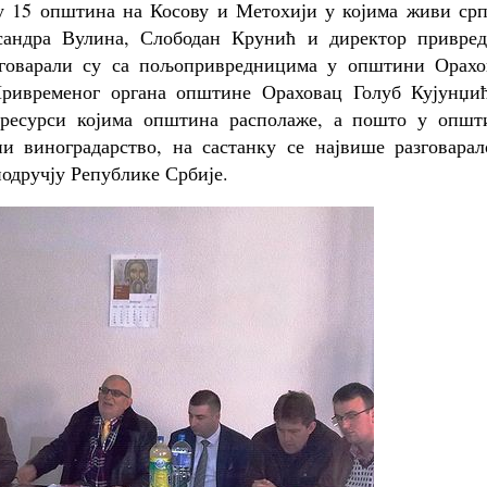
у 15 општина на Косову и Метохији у којима живи срп
сандра Вулина, Слободан Крунић и директор привред
азговарали су са пољопривредницима у општини Орахо
Привременог органа општине Ораховац Голуб Кујунџић
е ресурси којима општина располаже, а пошто у општ
 виноградарство, на састанку се највише разговарал
одручју Републике Србије.