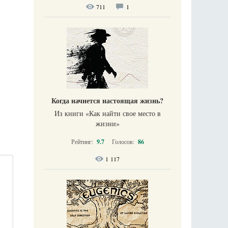
711
1
Когда начнется настоящая жизнь?
Из книги «Как найти свое место в
жизни​»
Рейтинг:
9.7
Голосов:
86
1 117