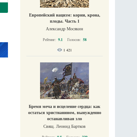
Европейский нацизм: корни, крона,
плоды. Часть 1
Александр Мосякин
Рейтинг:
9.1
Голосов:
58
1 421
Бремя меча и исцеление сердца: как
остаться христианином, вынужденно
останавливая зло
Свящ. Леонид Бартков
Рейтинг:
Голосов: