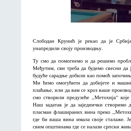
Слободан Крунић је рекао да је Србиј
унапредили своју производњу.
Ту смо да помогнемо и да решимо пробле
Међутим, сви треба да будемо свесни да 
будуће сарадње добили као помоћ започи
Ми ћемо омогућити да добијете и машин
плаћање, или да вам се кроз ваше произво
смо створили предузеће ,,Метохија“ кој
Наш задатак је да заједнички створимо 
пласман флашираних вина преко ,,Метохи
где би ваша вина имала своје сталаже. 
свим општинама где се налази српски жив