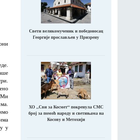
Свети великомученик и победоносац
Георгије прослављен у Призрену
они
де.
наше
ури.
ено
. Ми
ма.
ХО ,,Сви за Космет“ покренула СМС
имо
број за помоћ народу и светињама на
има
Косову и Метохији
у у