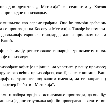
редно друштво ,, Метохија“ са седиштем у Косовс
љопривредне производње.
мишљено као сервис грађана. Оно ће помоћи грађаним
ја се производи на Косову и Метохији. Такође ће помоћи
задовољавају европске стандарде, али и приликом плас
 Ракић.
и већ имају регистроване винарије, да помогну и ма
воје производе:
ђаче којих је највише, да уврстите у вашу производ
удруже око већих произвођача, око Дечанске винице, Ви
сирају на тржиште под вашим именом, да се направи ц
 партнер ће бити ,,Метохија“.
рми и лабораторија за испитивање производа, да она бу
запосли једног стручњака који би проверавао квалитет ви