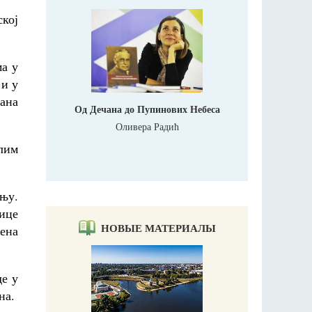
кој
а у
 и у
мана
Од Дечана до Пупинових Небеса
Оливера Радић
лим
њу.
нице
НОВЫЕ МАТЕРИАЛЫ
ена
де у
на.