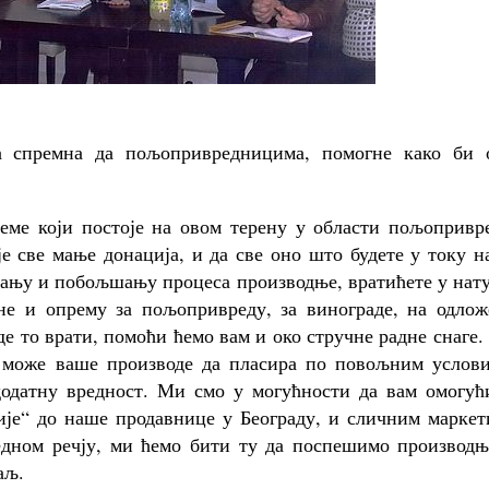
а спремна да пољопривредницима, помогне како би 
ме који постоје на овом терену у области пољопривре
је све мање донација, и да све оно што будете у току 
њању и побољшању процеса производње, вратићете у нат
е и опрему за пољопривреду, за винограде, на одлож
де то врати, помоћи ћемо вам и око стручне радне снаге
е може ваше производе да пласира по повољним услови
додатну вредност. Ми смо у могућности да вам омогућ
је“ до наше продавнице у Београду, и сличним маркет
Једном речју, ми ћемо бити ту да поспешимо производњ
аљ.