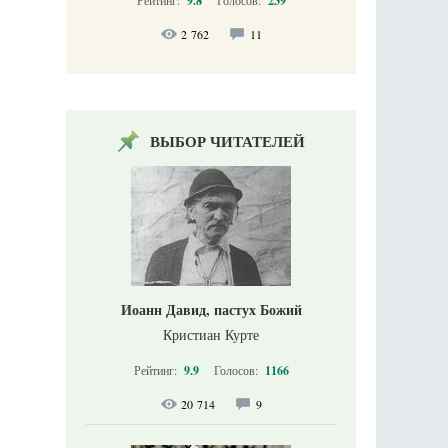
9.8
239
2 762
11
ВЫБОР ЧИТАТЕЛЕЙ
Иоанн Давид, пастух Божий
Кристиан Курте
Рейтинг:
9.9
Голосов:
1166
20 714
9