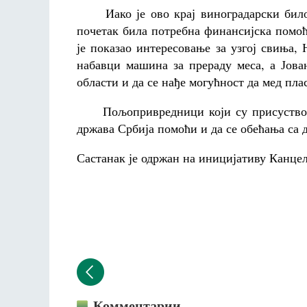
Иако је ово крај виноградарски било ј
почетак била потребна финансијска помо
је показао интересовање за узгој свиња
набавци машина за прераду меса, а Јова
области и да се нађе могућност да мед пл
Пољопривредници који су присуствовал
држава Србија помоћи и да се обећања са 
Састанак је одржан на иницијативу Канцел
Комментарии