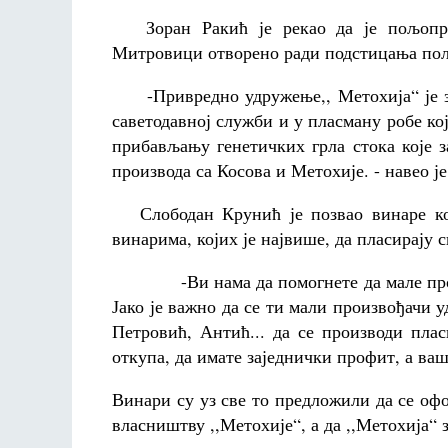
Зоран Ракић је рекао да је пољоприв
Митровици отворено ради подстицања по
-Привредно удружење,, Метохија“ је за
саветодавној служби и у пласману робе ко
прибављању генетичких грла стока које 
производа са Косова и Метохије. - навео је
Слободан Крунић је позвао винаре кој
винарима, којих је највише, да пласирају с
-Ви нама да помогнете да мале произво
Јако је важно да се ти мали произвођачи 
Петровић, Антић... да се производи пла
откупа, да имате заједнички профит, а ваш
Винари су уз све то предложили да се офо
власништву ,,Метохије“, а да ,,Метохија“ 