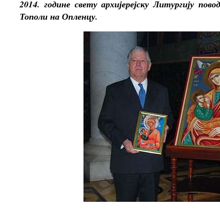
2014. године свету архијерејску Литургију пов
Тополи на Опленцу.