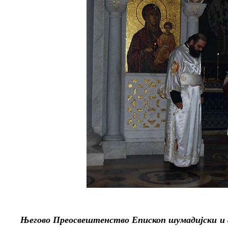
Његово Преосвештенство Епископ шумадијски и а