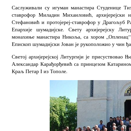
Саслуживали су игуман манастира Студенице Тихо
ставрофор Миладин Михаиловић, архијерејски на
Стефановић и протојереј-ставрофор у Драгољуб Р
Епархије шумадијске. Свету архијерејску Лит
монахиње манастира Никоља, са хором „Опленац
Епископ шумадијски Јован је рукоположио у чин ђ
Светој архијерејској Литургији је присуствовао 
Александар Карађорђевић са принцезом Катарино
Краљ Петар I из Тополе.