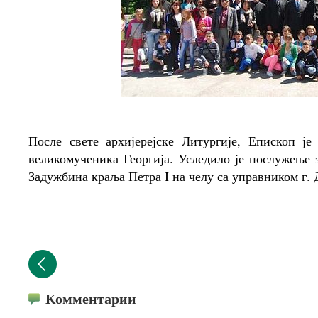
После свете архијерејске Литургије, Епископ ј
великомученика Георгија. Уследило је послужење 
Задужбина краља Петра I на челу са управником г.
Комментарии