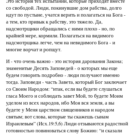
Это история тех испытаний, которые приходят вместе
со свободой. Люди, покинувшие дом рабства, долго
идут по пустыне, учатся верить и полагаться на Бога -
а тем, кто привык к рабству, это тяжело. Да,
надсмотрщики обращались с ними плохо - но, по
крайней мере, кормили. Полагаться на видимого
надсмотрщика легче, чем на невидимого Бога - и
многие ворчат и ропщут.
И - что очень важно - это история дарования Закона;
знаменитые Десять Заповедей - о которых мы еще
будем говорить подробно - люди получают именно
тогда. Заповеди - часть Завета, который Бог заключает
со Своим Народом: “итак, если вы будете слушаться
гласа Моего и соблюдать завет Мой, то будете Моим
уделом из всех народов, ибо Моя вся земля, а вы
будете у Меня царством священников и народом
святым; вот слова, которые ты скажешь сынам
Израилевым” (Исх.19:5,6) Люди отзываются радостной
готовностью повиноваться слову Божию: “и сказали