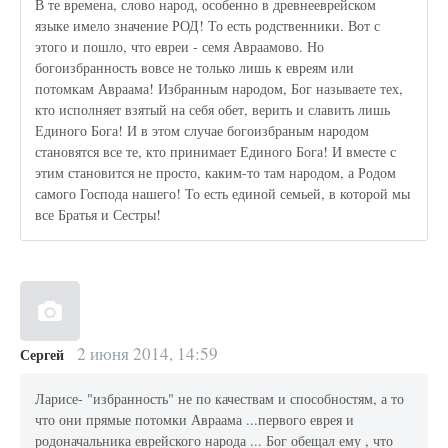
В те времена, слово народ, особенно в древнееврейском
языке имело значение РОД! То есть родственники. Вот с
этого и пошло, что евреи - семя Авраамово. Но
богоизбранность вовсе не только лишь к евреям или
потомкам Авраама! Избранным народом, Бог называете тех,
кто исполняет взятый на себя обет, верить и славить лишь
Единого Бога! И в этом случае богоизбраным народом
становятся все те, кто принимает Единого Бога! И вместе с
этим становится не просто, каким-то там народом, а Родом
самого Господа нашего! То есть единой семьей, в которой мы
все Братья и Сестры!
2 июня 2014, 14:59
Сергей
Ларисе- "избранность" не по качествам и способностям, а то
что они прямые потомки Авраама ...первого еврея и
родоначальника еврейского народа ... Бог обещал ему , что