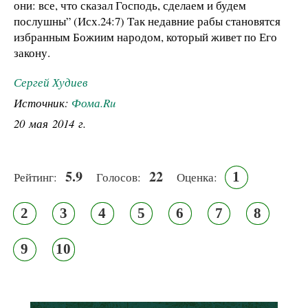
они: все, что сказал Господь, сделаем и будем
послушны” (Исх.24:7) Так недавние рабы становятся
избранным Божиим народом, который живет по Его
закону.
Сергей Худиев
Источник:
Фома.Ru
20 мая 2014 г.
5.9
22
1
Рейтинг:
Голосов:
Оценка:
2
3
4
5
6
7
8
9
10