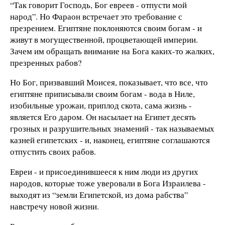
“Так говорит Господь, Бог евреев - отпусти мой
народ”. Но Фараон встречает это требование с
презрением. Египтяне поклоняются своим богам - и
живут в могущественной, процветающей империи.
Зачем им обращать внимание на Бога каких-то жалких,
презренных рабов?
Но Бог, призвавший Моисея, показывает, что все, что
египтяне приписывали своим богам - вода в Ниле,
изобильные урожаи, приплод скота, сама жизнь -
является Его даром. Он насылает на Египет десять
грозных и разрушительных знамений - так называемых
казней египетских - и, наконец, египтяне соглашаются
отпустить своих рабов.
Евреи - и присоединившееся к ним люди из других
народов, которые тоже уверовали в Бога Израилева -
выходят из “земли Египетской, из дома рабства”
навстречу новой жизни.