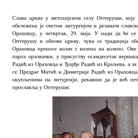
Слава цркве у метохијском селу Оптеруши, коју
обележена је светом литургијом и резањем славс
Ораховцу, у четвртак, 29. маја. У нади да ће с
Оптерушу и обнове цркву, чува се традиција об
Ораховца преносе колач с колена на колено. Ове 
парох орховачки, у присуству осамдесетак верник
Радић из Ораховца и Ђорђе Радић из Краљева, а за 
се Предраг Матић и Димитрије Радић из Ораховца.
окупљенима на литургији, рекавши да је већ пет
прославља у Оптеруши: