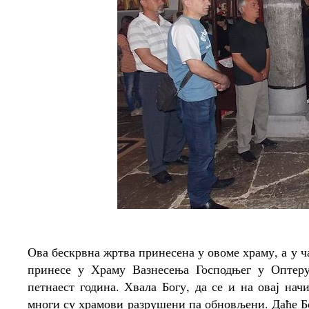
Ова бескрвна жртва принесена у овоме храму, а у ч
принесе у Храму Вазнесења Господњег у Оптер
петнаест година. Хвала Богу, да се и на овај на
многи су храмови разрушени па обновљени. Даће Бог