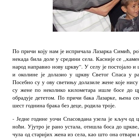
По причи коју нам је испричала Лазарка Симић, ро
некада била доле у средини села. Касније се ,,каме
народ направио нову цркву“. У селу је постојало 
и околине је долазио у цркву Светог Спаса у р
Посебно су у ову светињу долазиле жене које нису
су жене по неколико километара ишле босе до ц
обрадује дететом. По причи бака Лазарке, њена се
шест годнина брака без деце, родила троје.
- Једне године уочи Спасовдана узела је кључ од ц
ноћи. Ујутро је рано устала, отишла боса до цркве
чула од старијих жена из села, као што она отвари