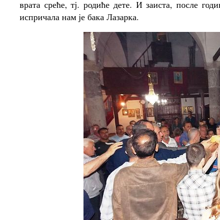
врата среће, тј. родиће дете. И заиста, после год
испричала нам је бака Лазарка.