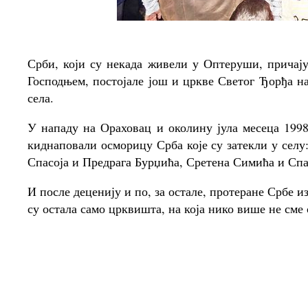
Срби, који су некада живели у Оптеруши, причају
Господњем, постојале још и цркве Светог Ђорђа н
села.
У нападу на Ораховац и околину јула месеца 199
киднаповали осморицу Срба које су затекли у сел
Спасоја и Предрага Бурџића, Сретена Симића и Спа
И после деценију и по, за остале, протеране Србе и
су остала само црквишта, на која нико више не сме