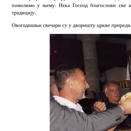
помолимо у њему. Нека Господ благослови све ко
традицију.
Овогодишњи свечари су у дворишту цркве приредил