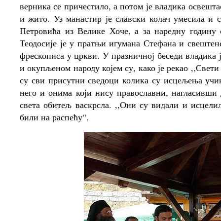
верника се причестило, а потом је владика освешта
и жито. Уз манастир је славски колач умесила и
Петровића из Велике Хоче, а за наредну годину
Теодосије је у пратњи игумана Стефана и свештен
фрескописа у цркви. У празничној беседи владика ј
и окупљеном народу којем су, како је рекао ,,Свети
су сви присутни сведоци колика су исцељења учи
него и онима који нису православни, нагласивши д
света обитељ васкрсла. ,,Они су видали и исцели
били на распећу“.