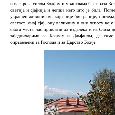
и васкрсла силом Божјом и молитвама Св. врача Козм
светија и сјајнија и лепша него што је била. Погле
украшен живописом, који није био раније, погледа
светост, онај сјај, ону величину и ону лепоту коју
овога места нас привлачи да издалека и из близа 
заједничаримо са Козмом и Дамјаном, да тиме
опредељени за Господа и за Царство Божје.