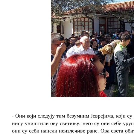
- Они који следују тим безумним Јеврејима, који су
нису уништили ову светињу, него су они себе уру
они су себи нанели неизлечиве ране. Ова света обит