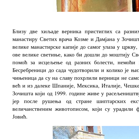
Близу две хиљаде верника пристиглих са разних
манастиру Светих врача Козме и Дамјана у Зочишт
велике манастирске капије до самог улаза у цркву
ове велике светиње, како би дошли до моштију Св
помоћ за исцељење од разних болести, немоћи
Бесребреници до сада чудотворили и колико је њи
чињеница да су на славу похрлили верници не само
већ и из далеке Шпаније, Мексика, Италије, Чешк
Зочишта који од 1999. године живе у расељеништв
јер после рушења од стране шиптарских екс
величанственим животописом, који су урадили
Јовић.