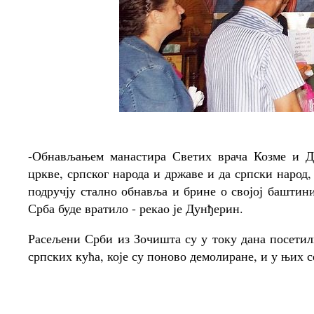
-Обнављањем манастира Светих врача Козме и Да
цркве, српског народа и државе и да српски народ,
подручју стално обнавља и брине о својој баштини
Срба буде вратило - рекао је Дунђерин.
Расељени Срби из Зочишта су у току дана посетили
српских кућа, које су поново демолиране, и у њих с