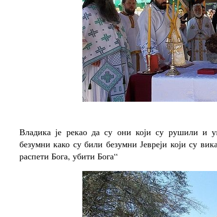
Владика је рекао да су они који су рушили и у
безумни како су били безумни Јевреји који су вик
распети Бога, убити Бога“