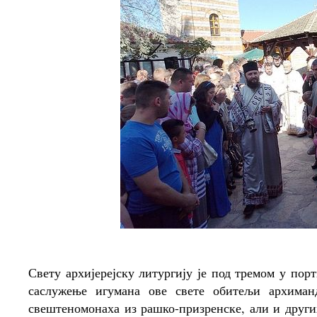
Свету архијерејску литургију је под тремом у пор
саслужење игумана ове свете обитељи архиман
свештеномонаха из рашко-призренске, али и други