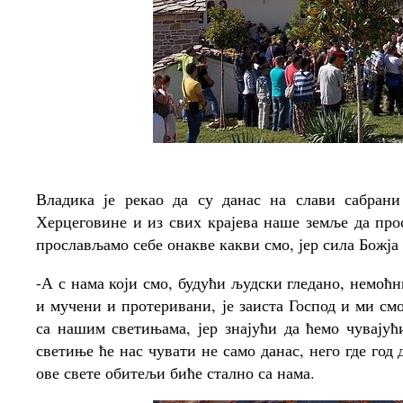
Владика је рекао да су данас на слави сабран
Херцеговине и из свих крајева наше земље да про
прослављамо себе онакве какви смо, јер сила Божја 
-А с нама који смо, будући људски гледано, немоћн
и мучени и протеривани, је заиста Господ и ми см
са нашим светињама, јер знајући да ћемо чувају
светиње ће нас чувати не само данас, него где год
ове свете обитељи биће стално са нама.