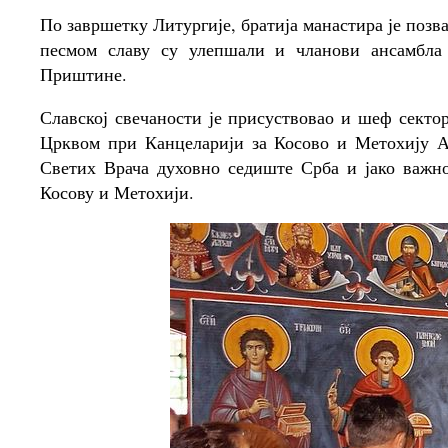
По завршетку Литургије, братија манастира је позв
песмом славу су улепшали и чланови ансамбла
Приштине.
Славској свечаности је присуствовао и шеф секто
Црквом при Канцеларији за Косово и Метохију Ал
Светих Врача духовно седиште Срба и јако важно
Косову и Метохији.