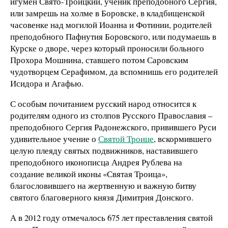
игумен Свято-Троицкий, ученик преподобного Сергия,
или замрешь на холме в Боровске, в кладбищенской
часовенке над могилой Иоанна и Фотинии, родителей
преподобного Пафнутия Боровского, или подумаешь в
Курске о дворе, через который проносили больного
Прохора Мошнина, ставшего потом Саровским
чудотворцем Серафимом, да вспомнишь его родителей
Исидора и Агафью.
С особым почитанием русский народ относится к
родителям одного из столпов Русского Православия –
преподобного Сергия Радонежского, привившего Руси
удивительное учение о
Святой Троице
, вскормившего
целую плеяду святых подвижников, наставившего
преподобного иконописца Андрея Рублева на
создание великой иконы «Святая Троица»,
благословившего на жертвенную и важную битву
святого благоверного князя Димитрия Донского.
А в 2012 году отмечалось 675 лет преставления святой