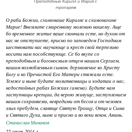
Преподобные Кирилл и Мария с 
тропарем
О раби Божии, схимонаше Кирилле и схимонахине
Марие! Внемлите смиренному молению нашему. Аще
бо временное житие ваше скончали есте, но духом от
нас не отступаете, присно по заповедем Господним
шествовати нас научающе и крест свой терпеливо
носити нам пособствующе. Се бо вкупе со
преподобным и богоносным отцем нашим Сергием,
вашим возлюбленным сыном, дерзновение ко Христу
Богу и ко Пречистой Его Матери стяжали есте.
Темже и ныне будите молитвенницы и ходатаи о нас,
недостойных рабах Божиих (имена). Будите нам
заступницы крепции, да верою живуще, заступлением
вашим сохраняеми, невредими от бесов и от человек
злых пребудем, славяще Святую Троицу, Отца и Сына
и Святаго Духа, ныне и присно и во веки веков. Аминь.
Станислав Минаков
22 июля 2014 г.