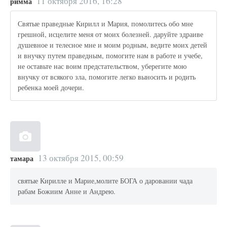
11 октября 2016, 16:28
римма
Святые праведные Кирилл и Мария, помолитесь обо мне
грешной, исцелите меня от моих болезней. даруйте здраиве
душевное и телесное мне и моим родным, ведите моих детей
и внучку путем праведным, помогите нам в работе и учебе,
не оставьте нас воим предстательством, уберегите мою
внучку от всякого зла, помогите легко выносить и родить
ребенка моей дочери.
13 октября 2015, 00:59
тамара
святые Кирилле и Марие,молите БОГА о даровании чада
рабам Божиим Анне и Андрею.