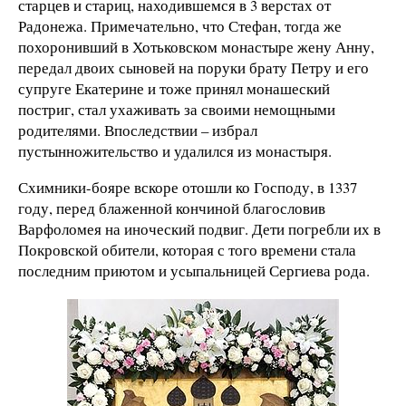
старцев и стариц, находившемся в 3 верстах от
Радонежа. Примечательно, что Стефан, тогда же
похоронивший в Хотьковском монастыре жену Анну,
передал двоих сыновей на поруки брату Петру и его
супруге Екатерине и тоже принял монашеский
постриг, стал ухаживать за своими немощными
родителями. Впоследствии – избрал
пустынножительство и удалился из монастыря.
Схимники-бояре вскоре отошли ко Господу, в 1337
году, перед блаженной кончиной благословив
Варфоломея на иноческий подвиг. Дети погребли их в
Покровской обители, которая с того времени стала
последним приютом и усыпальницей Сергиева рода.