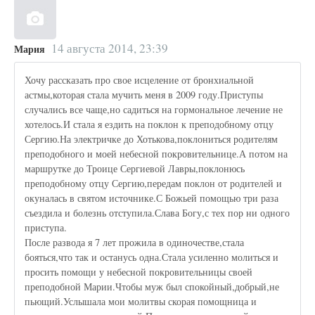
14 августа 2014, 23:39
Мария
Хочу рассказать про свое исцеление от бронхиальной
астмы,которая стала мучить меня в 2009 году.Приступы
случались все чаще,но садиться на гормональное лечение не
хотелось.И стала я ездить на поклон к преподобному отцу
Сергию.На электричке до Хотькова,поклониться родителям
преподобного и моей небесной покровительнице.А потом на
маршрутке до Троице Сергиевой Лавры,поклонюсь
преподобному отцу Сергию,передам поклон от родителей и
окуналась в святом источнике.С Божьей помощью три раза
съездила и болезнь отступила.Слава Богу,с тех пор ни одного
приступа.
После развода я 7 лет прожила в одиночестве,стала
бояться,что так и останусь одна.Стала усиленно молиться и
просить помощи у небесной покровительницы своей
преподобной Марии.Чтобы муж был спокойный,добрый,не
пьющий.Услышала мои молитвы скорая помощница и