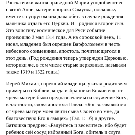
Рассказчики жития праведной Марии уподобляют ее
святой Анне, матери пророка Самуила, поскольку
вместе с супругом она дала обет: в случае рождения
мальчика отдать его Церкви. И – родился второй сын.
Это воистину космическое для Руси событие
произошло 3 мая 1314 года. А на сороковой день, 11
июня, младенец был окрещен Варфоломеем в честь
небесного соименника, апостола, почитающегося в
этот день. (Год рождения теперь утвержден Церковью,
историки же, в том числе старые церковные, называли
также 1319 и 1322 годы.)
Иерей Михаил, нарекший младенца, указал родителям
примеры из Библии, когда избранники Божии еще от
чрева матери были предназначаемы на служение Богу,
в частности, слова апостола Павла: «Бог воззвавый мя
от чрева матере моея явити сына Своего во мне, да
благовествую Его в языцех» (Гал. 1: 16) и другие.
Батюшка предрек: «Радуйтесь и веселитесь, ибо будет
ребенок сей сосуд избранный Бога, обитель и слуга