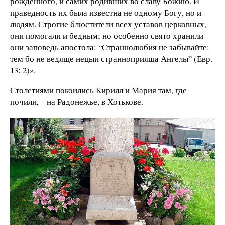
рожденного, и самих родивших во славу Божию. И
праведность их была известна не одному Богу, но и
людям. Строгие блюстители всех уставов церковных,
они помогали и бедным; но особенно свято хранили
они заповедь апостола: “Страннолюбия не забывайте:
тем бо не ведяще нецыи странноприяша Ангелы” (Евр.
13: 2)».
Столетиями покоились Кирилл и Мария там, где
почили, – на Радонежье, в Хотькове.