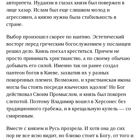
авторитета. Иудаизм в глазах князя был повержен в
лице хазар. Ислам был еще слишком молод и
агрессивен, а князю нужна была стабильность в
стране.
Выбор произошел скорее по наитию. Эстетический
восторг перед греческим богослужением у посланцев
решил дело. Князь поехал креститься. Причем не
просто принимать христианство, а по своему обычаю
добывать его силой. Именно так он ранее создал
пантеон богов в Киеве, захватив их у разных
покоренных племен. Возможно, и христианская икона
могла бы стоять посреди языческих идолов! Но Бог
действовал Своим Промыслом, и князь был покорен
слепотой. Поэтому Владимир вошел в Херсонес без
традиционного грабежа, и в крещальную купель — со
смиренным.
Вместе с князем и Русь прозрела. И хотя она до сих
пор не все ясно видит, но близко стоит к Богу, от того и