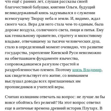
что ещё с ранних лет, слушая рассказы своей
благочестивой бабушки, княгини Ольги, будущий
великодержавный князь задумывался о служении
всемогущему Творцу неба и земли. И, видимо, ждал
своего часа. Вера для него стала чем-то единым, была
дороже воздуха, солнечного света, пищи и питья. Ему
как гениальному правителю, стратегу и милостивому
владыке, отвечавшему за тысячи человеческих душ,
стало в определенный момент очевидно, что развитие
государства, укрепление Киевской Руси невозможно
на обветшавшем фундаменте язычества,
сопровождавшемся разгулом страстей и
раздробленностью племен. Поэтому
князь Владимир
,
как свидетельствует его житие, со вниманием
выслушал доводы всех приглашенных им
проповедников и учителей веры.
Считаю излишним отвечать на вопрос: не лучше ли бы
вовсе обойтись без религий? На этот вопрос ответил
еще в античные времена древний историк Плутарх. В