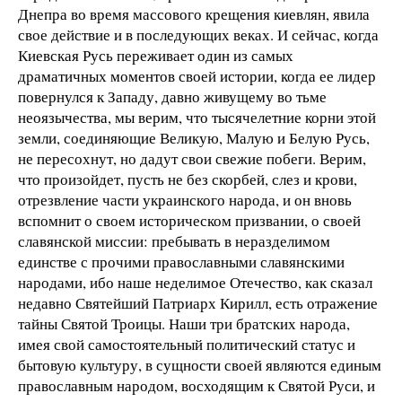
Днепра во время массового крещения киевлян, явила
свое действие и в последующих веках. И сейчас, когда
Киевская Русь переживает один из самых
драматичных моментов своей истории, когда ее лидер
повернулся к Западу, давно живущему во тьме
неоязычества, мы верим, что тысячелетние корни этой
земли, соединяющие Великую, Малую и Белую Русь,
не пересохнут, но дадут свои свежие побеги. Верим,
что произойдет, пусть не без скорбей, слез и крови,
отрезвление части украинского народа, и он вновь
вспомнит о своем историческом призвании, о своей
славянской миссии: пребывать в неразделимом
единстве с прочими православными славянскими
народами, ибо наше неделимое Отечество, как сказал
недавно Святейший Патриарх Кирилл, есть отражение
тайны Святой Троицы. Наши три братских народа,
имея свой самостоятельный политический статус и
бытовую культуру, в сущности своей являются единым
православным народом, восходящим к Святой Руси, и