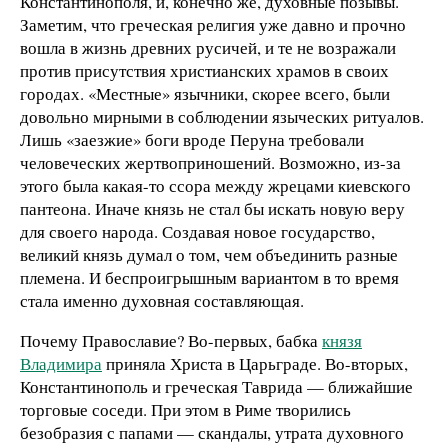
Константинополя, и, конечно же, духовные позывы.
Заметим, что греческая религия уже давно и прочно
вошла в жизнь древних русичей, и те не возражали
против присутствия христианских храмов в своих
городах. «Местные» язычники, скорее всего, были
довольно мирными в соблюдении языческих ритуалов.
Лишь «заезжие» боги вроде Перуна требовали
человеческих жертвоприношений. Возможно, из-за
этого была какая-то ссора между жрецами киевского
пантеона. Иначе князь не стал бы искать новую веру
для своего народа. Создавая новое государство,
великий князь думал о том, чем объединить разные
племена. И беспроигрышным вариантом в то время
стала именно духовная составляющая.
Почему Православие? Во-первых, бабка
князя
Владимира
приняла Христа в Царьграде. Во-вторых,
Константинополь и греческая Таврида — ближайшие
торговые соседи. При этом в Риме творились
безобразия с папами — скандалы, утрата духовного