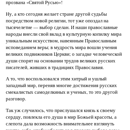
прозвана «Святой Русью»!
Ну, а кто сегодня желает стране другой судьбы
посредством новой религии, тот уже опоздал на
тысячелетие — выбор сделан. И наши православные
народы внесли свой вклад в культурную копилку мира
уникальным искусством, навеянным Православным
исповеданием веры; в мудрость мира вошли учения
великих подвижников Церкви; о загадке человеческой
души спорят на основании трудов великих русских
писателей, живших в традициях Православия.
А то, что воспользовался этим хитрый и ушлый
западный мир, переняв многие достижения русских
смекалистых самоделкиных и ученых, то это другой
разговор.
Так уж случилось, что прислушался князь к своему
сердцу, повлекла его душа в мир Божьей красоты, а
слепота дала возможность внимательнее взглянуть