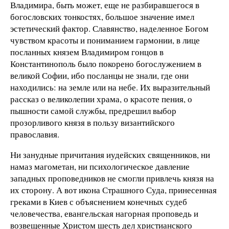
Владимира, быть может, еще не разбиравшегося в
богословских тонкостях, большое значение имел
эстетический фактор. Славянство, наделенное Богом
чувством красоты и пониманием гармонии, в лице
посланных князем Владимиром гонцов в
Константинополь было покорено богослужением в
великой Софии, ибо посланцы не знали, где они
находились: на земле или на небе. Их выразительный
рассказ о великолепии храма, о красоте пения, о
пышности самой службы, предрешил выбор
прозорливого князя в пользу византийского
православия.
Ни занудные причитания иудейских священников, ни
намаз магометан, ни психологическое давление
западных проповедников не смогли привлечь князя на
их сторону. А вот икона Страшного Суда, принесенная
греками в Киев с объяснением конечных судеб
человечества, евангельская нагорная проповедь и
возвещенные Христом шесть дел христианского