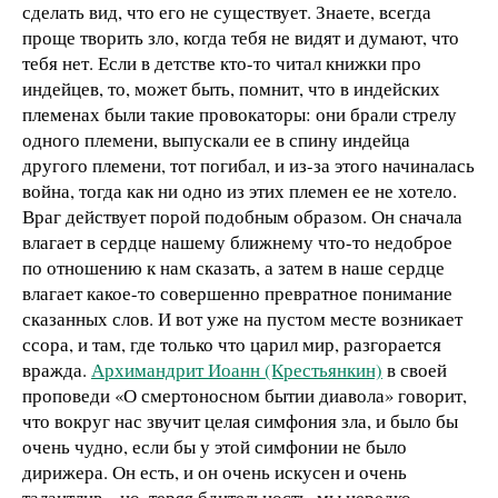
сделать вид, что его не существует. Знаете, всегда
проще творить зло, когда тебя не видят и думают, что
тебя нет. Если в детстве кто-то читал книжки про
индейцев, то, может быть, помнит, что в индейских
племенах были такие провокаторы: они брали стрелу
одного племени, выпускали ее в спину индейца
другого племени, тот погибал, и из-за этого начиналась
война, тогда как ни одно из этих племен ее не хотело.
Враг действует порой подобным образом. Он сначала
влагает в сердце нашему ближнему что-то недоброе
по отношению к нам сказать, а затем в наше сердце
влагает какое-то совершенно превратное понимание
сказанных слов. И вот уже на пустом месте возникает
ссора, и там, где только что царил мир, разгорается
вражда.
Архимандрит Иоанн (Крестьянкин)
в своей
проповеди «О смертоносном бытии диавола» говорит,
что вокруг нас звучит целая симфония зла, и было бы
очень чудно, если бы у этой симфонии не было
дирижера. Он есть, и он очень искусен и очень
талантлив – но, теряя бдительность, мы нередко