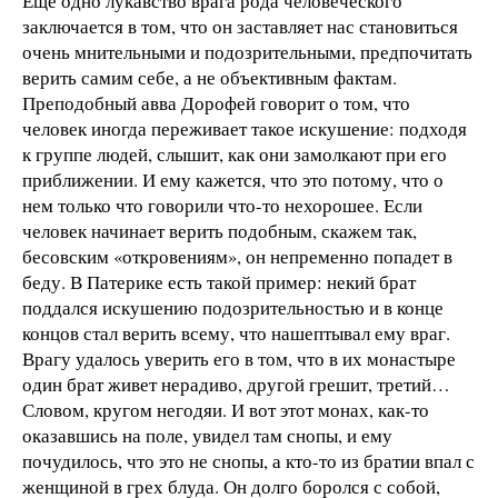
Еще одно лукавство врага рода человеческого
заключается в том, что он заставляет нас становиться
очень мнительными и подозрительными, предпочитать
верить самим себе, а не объективным фактам.
Преподобный авва Дорофей говорит о том, что
человек иногда переживает такое искушение: подходя
к группе людей, слышит, как они замолкают при его
приближении. И ему кажется, что это потому, что о
нем только что говорили что-то нехорошее. Если
человек начинает верить подобным, скажем так,
бесовским «откровениям», он непременно попадет в
беду. В Патерике есть такой пример: некий брат
поддался искушению подозрительностью и в конце
концов стал верить всему, что нашептывал ему враг.
Врагу удалось уверить его в том, что в их монастыре
один брат живет нерадиво, другой грешит, третий…
Словом, кругом негодяи. И вот этот монах, как-то
оказавшись на поле, увидел там снопы, и ему
почудилось, что это не снопы, а кто-то из братии впал с
женщиной в грех блуда. Он долго боролся с собой,