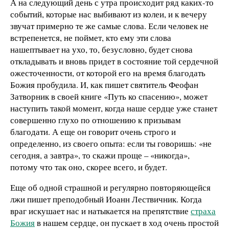
А на следующий день с утра происходит ряд каких-то
событий, которые нас выбивают из колеи, и к вечеру
звучат примерно те же самые слова. Если человек не
встрепенется, не поймет, кто ему эти слова
нашептывает на ухо, то, безусловно, будет снова
откладывать и вновь придет в состояние той сердечной
ожесточенности, от которой его на время благодать
Божия пробудила. И, как пишет святитель Феофан
Затворник в своей книге «Путь ко спасению», может
наступить такой момент, когда наше сердце уже станет
совершенно глухо по отношению к призывам
благодати. А еще он говорит очень строго и
определенно, из своего опыта: если ты говоришь: «не
сегодня, а завтра», то скажи проще – «никогда»,
потому что так оно, скорее всего, и будет.
Еще об одной страшной и регулярно повторяющейся
лжи пишет преподобный Иоанн Лествичник. Когда
враг искушает нас и натыкается на препятствие
страха
Божия
в нашем сердце, он пускает в ход очень простой