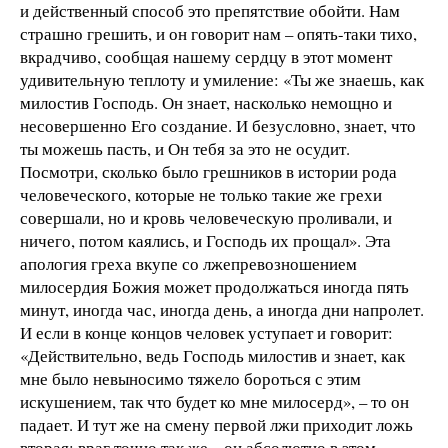
и действенный способ это препятствие обойти. Нам
страшно грешить, и он говорит нам – опять-таки тихо,
вкрадчиво, сообщая нашему сердцу в этот момент
удивительную теплоту и умиление: «Ты же знаешь, как
милостив Господь. Он знает, насколько немощно и
несовершенно Его создание. И безусловно, знает, что
ты можешь пасть, и Он тебя за это не осудит.
Посмотри, сколько было грешников в истории рода
человеческого, которые не только такие же грехи
совершали, но и кровь человеческую проливали, и
ничего, потом каялись, и Господь их прощал». Эта
апология греха вкупе со лжепревозношением
милосердия Божия может продолжаться иногда пять
минут, иногда час, иногда день, а иногда дни напролет.
И если в конце концов человек уступает и говорит:
«Действительно, ведь Господь милостив и знает, как
мне было невыносимо тяжело бороться с этим
искушением, так что будет ко мне милосерд», – то он
падает. И тут же на смену первой лжи приходит ложь
вторая: враг точно так же – он абсолютно в этом