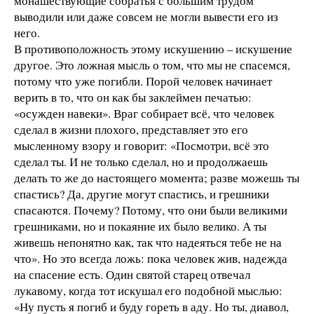
монашествующие собратья с большим трудом
выводили или даже совсем не могли вывести его из
него.
В противоположность этому искушению – искушение
другое. Это ложная мысль о том, что мы не спасемся,
потому что уже погибли. Порой человек начинает
верить в то, что он как бы заклеймен печатью:
«осужден навеки». Враг собирает всё, что человек
сделал в жизни плохого, представляет это его
мысленному взору и говорит: «Посмотри, всё это
сделал ты. И не только сделал, но и продолжаешь
делать то же до настоящего момента; разве можешь ты
спастись? Да, другие могут спастись, и грешники
спасаются. Почему? Потому, что они были великими
грешниками, но и покаяние их было велико. А ты
живешь непонятно как, так что надеяться тебе не на
что». Но это всегда ложь: пока человек жив, надежда
на спасение есть. Один святой старец отвечал
лукавому, когда тот искушал его подобной мыслью:
«Ну пусть я погиб и буду гореть в аду. Но ты, диавол,