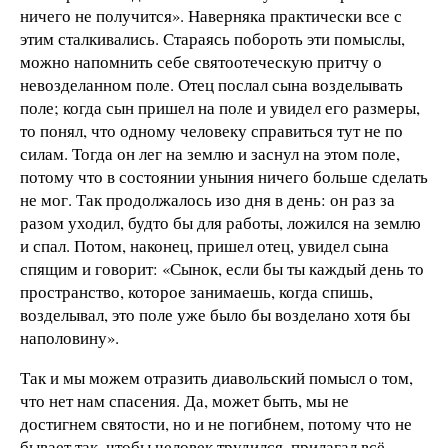
ничего не получится». Наверняка практически все с
этим сталкивались. Стараясь побороть эти помыслы,
можно напомнить себе святоотеческую притчу о
невозделанном поле. Отец послал сына возделывать
поле; когда сын пришел на поле и увидел его размеры,
то понял, что одному человеку справиться тут не по
силам. Тогда он лег на землю и заснул на этом поле,
потому что в состоянии уныния ничего больше сделать
не мог. Так продолжалось изо дня в день: он раз за
разом уходил, будто бы для работы, ложился на землю
и спал. Потом, наконец, пришел отец, увидел сына
спящим и говорит: «Сынок, если бы ты каждый день то
пространство, которое занимаешь, когда спишь,
возделывал, это поле уже было бы возделано хотя бы
наполовину».
Так и мы можем отразить диавольский помысл о том,
что нет нам спасения. Да, может быть, мы не
достигнем святости, но и не погибнем, потому что не
бывает так, чтобы человек трудился, прилагал всё