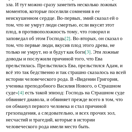
зла. И тут можно сразу заметить несколько ложных
моментов, которые поселили сомнения в ее
неискушенном сердце. Во-первых, змий сказал ей о
том, что не умрут люди смертью, если вкусят этот
плод, в противоположность тому, что говорил и
заповедал об этом Господь
[2]
. Во-вторых, он сказал о
том, что первые люди, вкусив плод этого древа, не
только не умрут, но и будут как боги
[3]
. Эти ложные
доводы и послужили причиной того, что Ева
прельстилась. Прельстилась Ева, прельстился Адам, и
всё это так бедственно и так страшно сказалось на всей
истории человеческого рода. В «Видении Григория,
ученика преподобного Василия Нового, о Страшном
суде»
[4]
есть такой эпизод: Господь на Страшном суде
обвиняет диавола, и обвиняет прежде всего в том, что
он обманул первого человека и стал причиной
грехопадения, а следовательно, и всех прочих зол,
несчастий и трагедий, которые в истории
человеческого рода имели место быть.