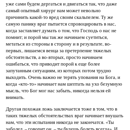
уже сами будем дергаться и двигаться так, что даже
самый опытный хирург нам может невольно
причинить какой-то вред своим скальпелем. Ту же
самую панику враг пытается спровоцировать в нас,
когда заставляет думать о том, что Господь о нас не
помнит; и порой мы так же начинаем суетиться,
метаться из стороны в сторону и в результате, во-
первых, лишаемся венца за претерпение тяжелых
обстоятельств, а во-вторых, просто начинаем
ошибаться, что приводит порой к еще более
запутанным ситуациям, из которых потом трудно
выходить. Очень важно не терять упования на Бога, и
когда «кто-то» начинает нам шептать на ухо безумную
мысль, что Бог мог нас забыть, никогда нельзя ей
внимать.
Другая похожая ложь заключается тоже в том, что в
таких тяжелых обстоятельствах враг начинает внушать
нам, что эти испытания никогда не закончатся. «Ты
заболел, – говорит он, – ты будешь болеть всегда». И