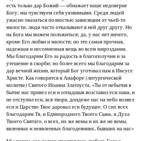
есть только дар Божий — обнажает наше недоверие
Богу; мы чувствуем себя уязвимыми. Среди людей
ужасно оказаться полностью зависящим от чьей-то
милости; люди часто отказывают в ней друг другу. Но
на Бога мы можем положиться; да, у нас нет ничего,
кроме Его любви и милости; но это самая прочная,
надежная и несомненная вещь во всем мироздании.
Мы благодарим Его за радость в благополучии и за
утешение в скорби; но более всего мы благодарим за
дар вечной жизни, который Бог уготовал нам в Иисусе
Христе. Как говорится в Анафоре (литургической
молитве) Святого Иоанна Златоуста, «Ты от небытия в
бытие нас привел еси и отпадшыя возставил еси паки, и
не отступил еси, вся творя, дондеже нас на небо возвел
еси и Царство Твое даровал еси будущее. О сих всех
благодарим Тя, и Единородного Твоего Сына, и Духа
Твоего Святаго, о всех, их же вемы и их же не вемы,
явленных и неявленных благодеяниих, бывших на нас»
Мы видим, как далеко простерлась любовь Бога к