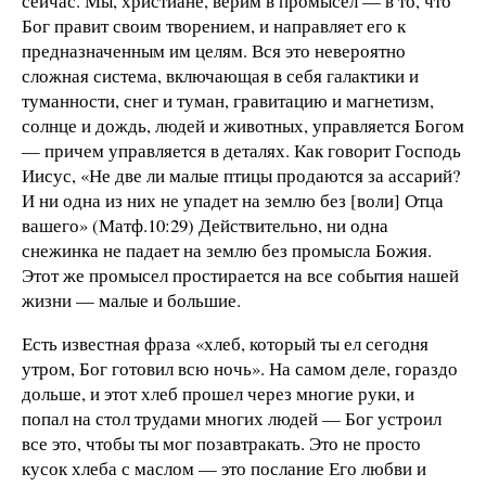
сейчас. Мы, христиане, верим в промысел — в то, что
Бог правит своим творением, и направляет его к
предназначенным им целям. Вся это невероятно
сложная система, включающая в себя галактики и
туманности, снег и туман, гравитацию и магнетизм,
солнце и дождь, людей и животных, управляется Богом
— причем управляется в деталях. Как говорит Господь
Иисус, «Не две ли малые птицы продаются за ассарий?
И ни одна из них не упадет на землю без [воли] Отца
вашего» (Матф.10:29) Действительно, ни одна
снежинка не падает на землю без промысла Божия.
Этот же промысел простирается на все события нашей
жизни — малые и большие.
Есть известная фраза «хлеб, который ты ел сегодня
утром, Бог готовил всю ночь». На самом деле, гораздо
дольше, и этот хлеб прошел через многие руки, и
попал на стол трудами многих людей — Бог устроил
все это, чтобы ты мог позавтракать. Это не просто
кусок хлеба с маслом — это послание Его любви и