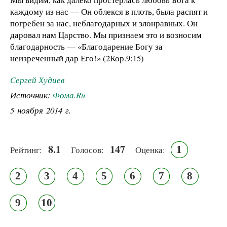
каждому из нас — Он облекся в плоть, была распят и
погребен за нас, неблагодарных и злонравных. Он
даровал нам Царство. Мы признаем это и возносим
благодарность — «Благодарение Богу за
неизреченный дар Его!» (2Кор.9:15)
Сергей Худиев
Источник:
Фома.Ru
5 ноября 2014 г.
8.1
147
1
Рейтинг:
Голосов:
Оценка:
2
3
4
5
6
7
8
9
10