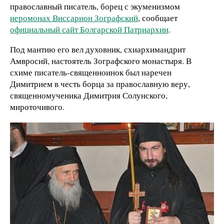
православный писатель, борец с экуменизмом
иеромонах Виссарион Зографский
, сообщает
официальный сайт Болгарской Патриархии
.
Под мантию его вел духовник, схиархимандрит
Амвросий, настоятель Зографского монастыря. В
схиме писатель-священноинок был наречен
Димитрием в честь борца за православную веру,
священномученика Димитрия Солунского,
мироточивого.