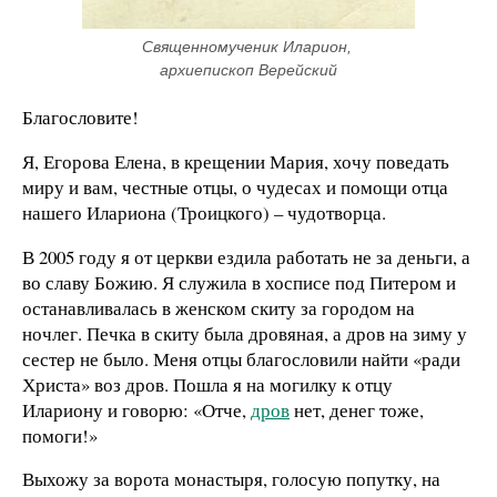
Священномученик Иларион, 
архиепископ Верейский
Благословите!
Я, Егорова Елена, в крещении Мария, хочу поведать
миру и вам, честные отцы, о чудесах и помощи отца
нашего Илариона (Троицкого) – чудотворца.
В 2005 году я от церкви ездила работать не за деньги, а
во славу Божию. Я служила в хосписе под Питером и
останавливалась в женском скиту за городом на
ночлег. Печка в скиту была дровяная, а дров на зиму у
сестер не было. Меня отцы благословили найти «ради
Христа» воз дров. Пошла я на могилку к отцу
Илариону и говорю: «Отче,
дров
нет, денег тоже,
помоги!»
Выхожу за ворота монастыря, голосую попутку, на