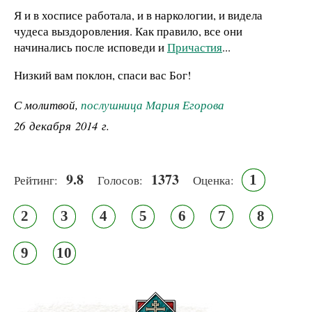
Я и в хосписе работала, и в наркологии, и видела
чудеса выздоровления. Как правило, все они
начинались после исповеди и
Причастия
...
Низкий вам поклон, спаси вас Бог!
С молитвой,
послушница Мария Егорова
26 декабря 2014 г.
9.8
1373
1
Рейтинг:
Голосов:
Оценка:
2
3
4
5
6
7
8
9
10