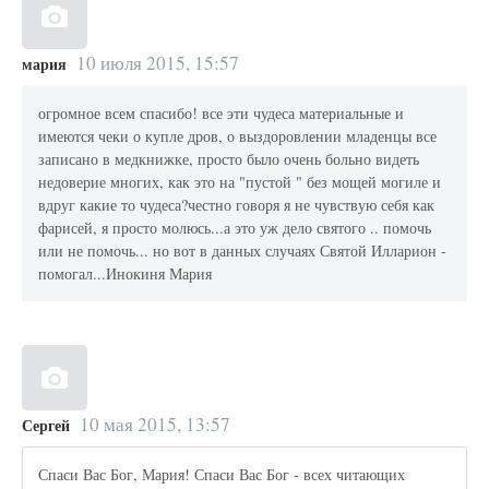
10 июля 2015, 15:57
мария
огромное всем спасибо! все эти чудеса материальные и
имеются чеки о купле дров, о выздоровлении младенцы все
записано в медкнижке, просто было очень больно видеть
недоверие многих, как это на "пустой " без мощей могиле и
вдруг какие то чудеса?честно говоря я не чувствую себя как
фарисей, я просто молюсь...а это уж дело святого .. помочь
или не помочь... но вот в данных случаях Святой Илларион -
помогал...Инокиня Мария
10 мая 2015, 13:57
Сергей
Спаси Вас Бог, Мария! Спаси Вас Бог - всех читающих