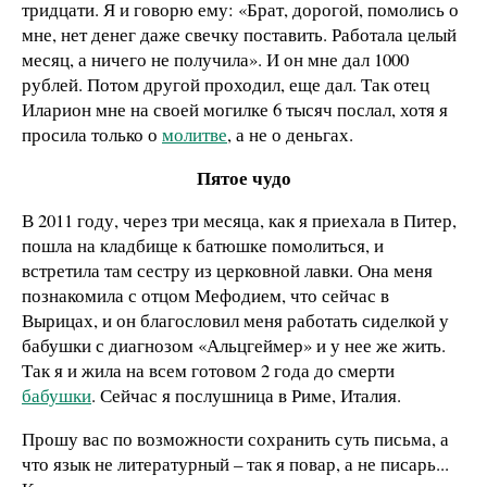
тридцати. Я и говорю ему: «Брат, дорогой, помолись о
мне, нет денег даже свечку поставить. Работала целый
месяц, а ничего не получила». И он мне дал 1000
рублей. Потом другой проходил, еще дал. Так отец
Иларион мне на своей могилке 6 тысяч послал, хотя я
просила только о
молитве
, а не о деньгах.
Пятое чудо
В 2011 году, через три месяца, как я приехала в Питер,
пошла на кладбище к батюшке помолиться, и
встретила там сестру из церковной лавки. Она меня
познакомила с отцом Мефодием, что сейчас в
Вырицах, и он благословил меня работать сиделкой у
бабушки с диагнозом «Альцгеймер» и у нее же жить.
Так я и жила на всем готовом 2 года до смерти
бабушки
. Сейчас я послушница в Риме, Италия.
Прошу вас по возможности сохранить суть письма, а
что язык не литературный – так я повар, а не писарь...