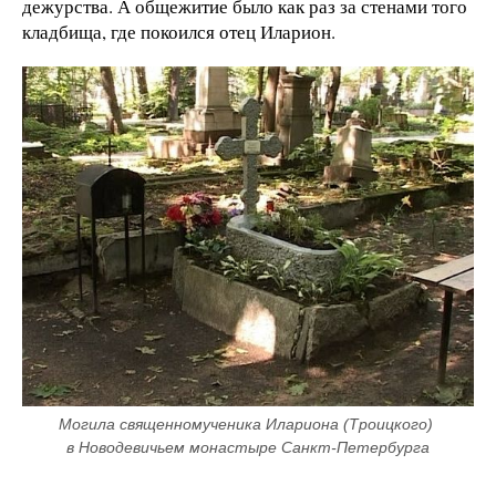
дежурства. А общежитие было как раз за стенами того
кладбища, где покоился отец Иларион.
Могила священномученика Илариона (Троицкого) 
в Новодевичьем монастыре Санкт-Петербурга