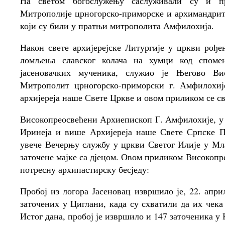
На светом богослужењу саслуживали су и про
Митрополије црногорско-приморске и архимандрит
који су били у пратњи митрополита Амфилохија.
Након свете архијерејске Литургије у цркви рође
ломљења славског колача на хумци код спомен
јасеновачких мученика, служио је Његово Ви
Митрополит црногорско-приморски г. Амфилохије
архијереја наше Свете Цркве и овом приликом се с
Високопреосвећени Архиепископ Г. Амфилохије, у 
Иринеја и више Архијереја наше Свете Српске П
увече Вечерњу службу у цркви Светог Илије у Мла
заточене мајке са дјецом. Овом приликом Високоп
потресну архипастирску бесједу:
Пробој из логора Јасеновац извршило је, 22. апри
заточених у Циглани, када су схватили да их чека
Истог дана, пробој је извршило и 147 заточеника у 