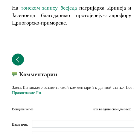
На
тонском запису бесједа
патријарха Иринеја и 
Јасеновца благодаримо протојереју-ставрофо
Црногорско-приморске.
Комментарии
Здесь Вы можете оставить свой комментарий к данной статье. Все
Православие.Ru
.
Войдите через
или введите свои данные:
Ваше имя: