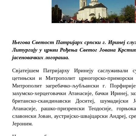
Његова Светост Патријарх српски г. Иринеј служи
Литургију у цркви Рођења Светог Јована Крстит
јасеновачких логораша.
Свјатејшем Патријарху Иринеју саслуживали 
цетињски и Митрополит црногорско-приморски 
Митрополит загребачко-љубљански г. Порфириј
захумско-херцеговачки Атанасије, бачки Иринеј, за
британско-скандинавски Доситеј, шумадијски Ј
Атанасије, рашко-призренски Теодосије, горњок
славонски Јован, аустријско-швајцарски Андреј, с
Јероним.