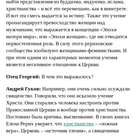
найти представления из буддизма, индуизма, ислама,
христианства – и всё это перемешано, как в винегрете.
И вот эта смесь выдается за истину. Также это учение
пропагандирует превосходство женщин над
мужчинами, что выражается в концепции «Эпохи
матери мира», или «Эпохи женщин», где им отводится
первостепенная роль. В силу этого рериховские
сообщества изобилуют женщинами-феминистками. И
при этом одним из характерных моментов учения
является негативное отношение к Церкви.
Отец Георгий:
В чем это выражалось?
Андрей Гуков:
Например, они очень сильно осуждали
священство. Говорили, что оно исказило учение
Христа. Они старались человека настроить против
Православной Церкви и вообще против христианства.
Постоянно была критика, высмеивание. В своих книгах
Елена Рерих уверяет, что
христианство
– «ложная
вера», Церковь – «источник тления», а священники