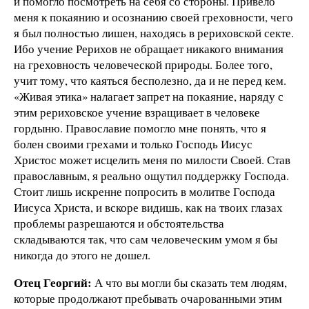
и помогло посмотреть на себя со стороны. Привело
меня к покаянию и осознанию своей греховности, чего
я был полностью лишен, находясь в рериховской секте.
Ибо учение Рерихов не обращает никакого внимания
на греховность человеческой природы. Более того,
учит тому, что каяться бесполезно, да и не перед кем.
«Живая этика» налагает запрет на покаяние, наряду с
этим рериховское учение взращивает в человеке
гордыню. Православие помогло мне понять, что я
болен своими грехами и только Господь Иисус
Христос может исцелить меня по милости Своей. Став
православным, я реально ощутил поддержку Господа.
Стоит лишь искренне попросить в молитве Господа
Иисуса Христа, и вскоре видишь, как на твоих глазах
проблемы разрешаются и обстоятельства
складываются так, что сам человеческим умом я бы
никогда до этого не дошел.
Отец Георгий:
А что вы могли бы сказать тем людям,
которые продолжают пребывать очарованными этим