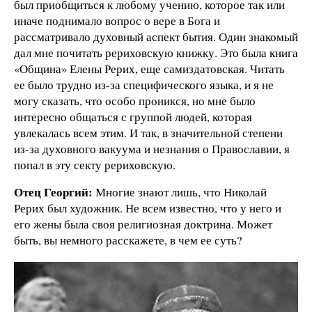
был приобщиться к любому учению, которое так или
иначе поднимало вопрос о вере в Бога и
рассматривало духовный аспект бытия. Один знакомый
дал мне почитать рериховскую книжку. Это была книга
«Община» Елены Рерих, еще самиздатовская. Читать
ее было трудно из-за специфического языка, и я не
могу сказать, что особо проникся, но мне было
интересно общаться с группой людей, которая
увлекалась всем этим. И так, в значительной степени
из-за духовного вакуума и незнания о Православии, я
попал в эту секту рериховскую.
Отец Георгий:
Многие знают лишь, что Николай
Рерих был художник. Не всем известно, что у него и
его жены была своя религиозная доктрина. Может
быть, вы немного расскажете, в чем ее суть?