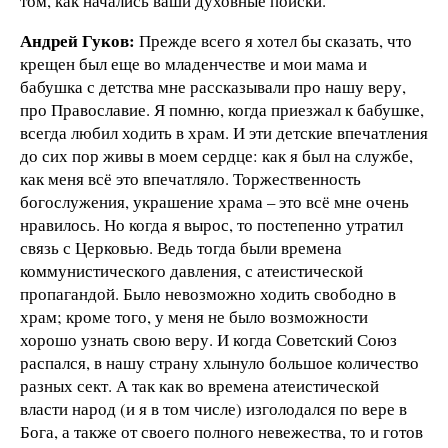
том, как начались ваши духовные поиски.
Андрей Гуков:
Прежде всего я хотел бы сказать, что
крещен был еще во младенчестве и мои мама и
бабушка с детства мне рассказывали про нашу веру,
про Православие. Я помню, когда приезжал к бабушке,
всегда любил ходить в храм. И эти детские впечатления
до сих пор живы в моем сердце: как я был на службе,
как меня всё это впечатляло. Торжественность
богослужения, украшение храма – это всё мне очень
нравилось. Но когда я вырос, то постепенно утратил
связь с Церковью. Ведь тогда были времена
коммунистического давления, с атеистической
пропагандой. Было невозможно ходить свободно в
храм; кроме того, у меня не было возможности
хорошо узнать свою веру. И когда Советский Союз
распался, в нашу страну хлынуло большое количество
разных сект. А так как во времена атеистической
власти народ (и я в том числе) изголодался по вере в
Бога, а также от своего полного невежества, то и готов