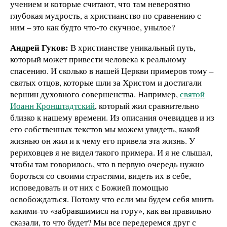
учением и которые считают, что там невероятно
глубокая мудрость, а христианство по сравнению с
ним – это как будто что-то скучное, унылое?
Андрей Гуков:
В христианстве уникальный путь,
который может привести человека к реальному
спасению. И сколько в нашей Церкви примеров тому –
святых отцов, которые шли за Христом и достигали
вершин духовного совершенства. Например,
святой
Иоанн Кронштадтский
, который жил сравнительно
близко к нашему времени. Из описания очевидцев и из
его собственных текстов мы можем увидеть, какой
жизнью он жил и к чему его привела эта жизнь. У
рериховцев я не видел такого примера. И я не слышал,
чтобы там говорилось, что в первую очередь нужно
бороться со своими страстями, видеть их в себе,
исповедовать и от них с Божией помощью
освобождаться. Потому что если мы будем себя мнить
какими-то «забравшимися на гору», как вы правильно
сказали, то что будет? Мы все передеремся друг с