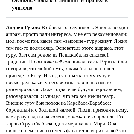
следили, чтобы кто лишний не прошел к
учителю
Андрей Гуков:
В общем-то, случилось. Я попал в один
ашрам, просто ради интереса. Мне его рекомендовали:
мол, посмотри, какие там «высокие» гуру живут. Я жил
там где-то полмесяца. Основатель этого ашрама, этот
гуру, был сам родом из Пенджаба, из сикхской
традиции. Но он тоже всё смешивал, как и Рерихи. Они
говорили, что любой путь, каким бы ты ни пошел,
приведет к Богу. И когда я попал к этому гуру и
посмотрел, какая у него жизнь, то очень сильно
разочаровался. Даже тогда, еще будучи рериховцем,
разочаровался. Я увидел, что это всё некий театр.
Внешне гуру был похож на Карабаса-Барабаса:
бородатый и с большой чалмой. Люди, приходя к нему,
все сразу падали на колени, о чем-то его просили. Его
«правой рукой» была одна американка, Мэри. Она
пишет о нем книги и очень фанатично верит во всё это.