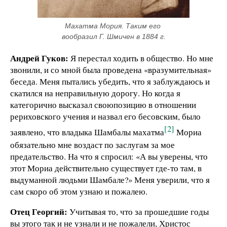
Махатма Мория. Таким его 
вообразил Г. Шмичен в 1884 г.
Андрей Гуков:
Я перестал ходить в общество. Но мне
звонили, и со мной была проведена «вразумительная»
беседа. Меня пытались убедить, что я заблуждаюсь и
скатился на неправильную дорогу. Но когда я
категорично высказал свою
позицию в отношении
рериховского учения и назвал его бесовским, было
[2]
заявлено, что владыка Шамбалы махатма
Мориа
обязательно мне воздаст по заслугам за мое
предательство. На что я спросил: «А вы уверены, что
этот Мориа действительно существует где-то там, в
выдуманной людьми Шамбале?» Меня уверили, что я
сам скоро об этом узнаю и пожалею.
Отец Георгий:
Учитывая то, что за прошедшие годы
вы этого так и не узнали и не пожалели, Христос