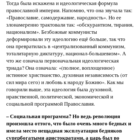
Тогда была искажена и идеологическая формула
православной империи. Напомню, что она звучала так:
«Православие, самодержавие, народность». Но ее
злонамеренно трактовали так: «обскурантизм, тирания,
национализм». Безбожные коммунисты
деформировали эту идеологию ещё больше, так что
она превратилась в «централизованный коммунизм,
тоталитарную диктатуру, национал-большевизм». А
что же означала первоначальная идеологическая
триада? Она означала: «(полное, воплощенное)
истинное христианство, духовная независимость (от
сил мира сего) и любовь к народу Божию». Как мы
говорили выше, эта идеология была духовной,
нравственной, политической, экономической и
социальной программой Православия.
– Социальная программа? Но ведь революция
произошла оттого, что было очень много бедных и
имела место нещадная эксплуатация бедняков
супербогатыми аристократами, а царь был во