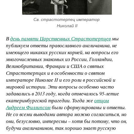
Св. страстотерпец император 
Николай II
В
день памяти Царственных Страстотерпцев
мы
публикуем ответы православного англичанина, не
имеющего никаких русских корней, на вопросы его
многочисленных знакомых из России, Голландии,
Великобритании, Франции и США о святых
Страстотерпцах и в особенности о святом
императоре Николае II и его роли в российской и
мировой истории. Эти вопросы особенно часто
задавались в 2013 году, когда отмечалось 95-летие
екатеринбургской трагедии. Тогда же
отцом
Андреем Филлипсом
были сформулированы и ответы.
Не со всеми выводами автора можно согласиться, но
они, безусловно, интересны – хотя бы потому, что он,
будучи англичанином, так хорошо знает русскую