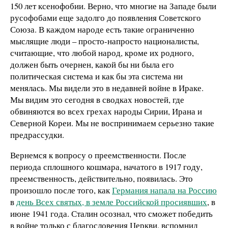
150 лет ксенофобии. Верно, что многие на Западе были
русофобами еще задолго до появления Советского
Союза. В каждом народе есть такие ограниченно
мыслящие люди – просто-напросто националисты,
считающие, что любой народ, кроме их родного,
должен быть очернен, какой бы ни была его
политическая система и как бы эта система ни
менялась. Мы видели это в недавней войне в Ираке.
Мы видим это сегодня в сводках новостей, где
обвиняются во всех грехах народы Сирии, Ирана и
Северной Кореи. Мы не воспринимаем серьезно такие
предрассудки.
Вернемся к вопросу о преемственности. После
периода сплошного кошмара, начатого в 1917 году,
преемственность, действительно, появилась. Это
произошло после того, как
Германия напала на Россию
в
день Всех святых, в земле Российской просиявших
, в
июне 1941 года. Сталин осознал, что сможет победить
в войне только с благословения Церкви, вспомнил