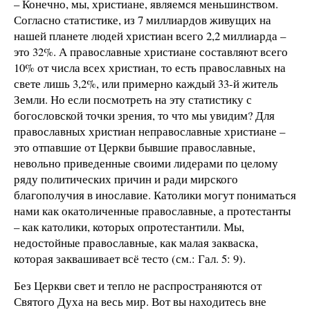
– Конечно, мы, христиане, являемся меньшинством.
Согласно статистике, из 7 миллиардов живущих на
нашей планете людей христиан всего 2,2 миллиарда –
это 32%. А православные христиане составляют всего
10% от числа всех христиан, то есть православных на
свете лишь 3,2%, или примерно каждый 33-й житель
Земли. Но если посмотреть на эту статистику с
богословской точки зрения, то что мы увидим? Для
православных христиан неправославные христиане –
это отпавшие от Церкви бывшие православные,
невольно приведенные своими лидерами по целому
ряду политических причин и ради мирского
благополучия в инославие. Католики могут пониматься
нами как окатоличенные православные, а протестанты
– как католики, которых опротестантили. Мы,
недостойные православные, как малая закваска,
которая заквашивает всё тесто (см.: Гал. 5: 9).
Без Церкви свет и тепло не распространяются от
Святого Духа на весь мир. Вот вы находитесь вне