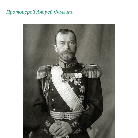
Протоиерей Андрей Филлипс