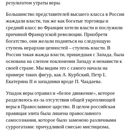
результатом утраты веры.
Большинство представителей высшего класса в России
жаждали власти, так же как богатые торговцы и
средний класс во Франции хотели власти и послужили
причиной Французской революции. Приобретя
богатство, они желали подняться на следующую
ступень иерархии ценностей – ступень власти. В
России такая жажда власти, пришедшая с Запада, была
основана на слепом поклонении Западу и ненависти к
своей стране. Мы видим это с самого начала на
примере таких фигур, как А. Курбский, Петр I,
Екатерина II и западники вроде П. Чаадаева.
Упадок веры отравил и «белое движение», которое
разделилось из-за отсутствия общей укрепляющей
веры в Православное царство. В целом российская
правящая элита была лишена православного
самосознания, которое было заменено различными
суррогатами: причудливой смесью мистицизма,