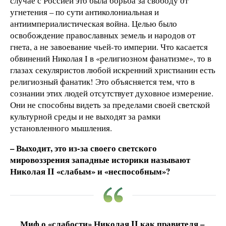
случае с Россией это была борьба за свободу от
угнетения – по сути антиколониальная и
антиимпериалистическая война. Целью было
освобождение православных земель и народов от
гнета, а не завоевание чьей-то империи. Что касается
обвинений Николая I в «религиозном фанатизме», то в
глазах секуляристов любой искренний христианин есть
религиозный фанатик! Это объясняется тем, что в
сознании этих людей отсутствует духовное измерение.
Они не способны видеть за пределами своей светской
культурной среды и не выходят за рамки
установленного мышления.
– Выходит, это из-за своего светского
мировоззрения западные историки называют
Николая
II «слабым» и «неспособным»?
Миф о «слабости» Николая II как правителя –