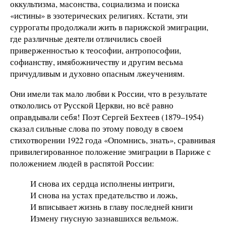
оккультизма, масонства, социализма и поиска
«истины» в эзотерических религиях. Кстати, эти
суррогаты продолжали жить в парижской эмиграции,
где различные деятели отличились своей
приверженностью к теософии, антропософии,
софианству, имябожничеству и другим весьма
причудливым и духовно опасным лжеучениям.
Они имели так мало любви к России, что в результате
откололись от Русской Церкви, но всё равно
оправдывали себя! Поэт Сергей Бехтеев (1879–1954)
сказал сильные слова по этому поводу в своем
стихотворении 1922 года «Опомнись, знать», сравнивая
привилегированное положение эмиграции в Париже с
положением людей в распятой России:
И снова их сердца исполнены интриги,
И снова на устах предательство и ложь,
И вписывает жизнь в главу последней книги
Измену гнусную зазнавшихся вельмож.