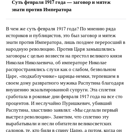
Суть февраля 1917 года — заговор и мятеж
знати против Императора
В чем же суть февраля 1917 года? По мнению ряда
историков и публицистов, это был заговор и мятеж
знати против Императора, лишь позднее переросший в
народную революцию. Против Царя замышлялись
заговоры с целью возвести на престол великого князя
Николая Николаевича, об императоре Николае
распространялись слухи как о слабом, безвольном
Царе, «подкаблучнике» царицы-немки, терпевшем в
своем дому развратного мужика Распутина благодаря
внушению экзальтированной супруги. Эта сплетня
сработала в роковые дни февраля 1917 года на все сто
процентов. И неслучайно Пуришкевич, убивший
Распутина, хвастливо заявлял: «Мы сделали первый
выстрел революции». Заметим, что сплетню эту
вырабатывали и несли обитатели великосветских
салонов, те, кто били в спину Царю, а потом, когда он