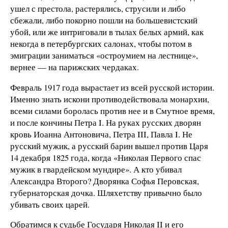
ушел с престола, растерялись, струсили и либо
сбежали, либо покорно пошли на большевистский
убой, или же интриговали в тылах белых армий, как
некогда в петербургских салонах, чтобы потом в
эмиграции заниматься «остроумием на лестнице»,
вернее — на парижских чердаках.
Февраль 1917 года вырастает из всей русской истории.
Именно знать искони противодействовала монархии,
всеми силами боролась против нее и в Смутное время,
и после кончины Петра I. На руках русских дворян
кровь Иоанна Антоновича, Петра ΙΙΙ, Павла Ι. Не
русский мужик, а русский барин вышел против Царя
14 декабря 1825 года, когда «Николая Первого спас
мужик в гвардейском мундире». А кто убивал
Александра Второго? Дворянка Софья Перовская,
губернаторская дочка. Шляхетству привычно было
убивать своих царей.
Обратимся к судьбе Государя Николая ΙΙ и его