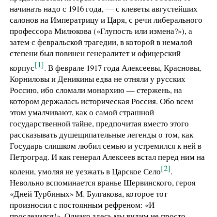
начинать надо с 1916 года, — с клеветы августейших
салонов на Императрицу и Царя, с речи либерального
профессора Милюкова («Глупость или измена?»), а
затем с февральской трагедии, в которой в немалой
степени был повинен генералитет и офицерский
[1]
корпус
. В феврале 1917 года Алексеевы, Красновы,
Корниловы и Деникины едва не отняли у русских
Россию, ибо сломали монархию — стержень, на
котором держалась историческая Россия. Обо всем
этом умалчивают, как о самой страшной
государственной тайне, предпочитая вместо этого
рассказывать душещипательные легенды о том, как
Государь слишком любил семью и устремился к ней в
Петроград. И как генерал Алексеев встал перед ним на
[2]
колени, умоляя не уезжать в Царское Село
.
Невольно вспоминается вранье Шервинского, героя
«Дней Турбиных» М. Булгакова, которое тот
произносил с постоянным рефреном: «И
прослезился!». Однако здесь мы видим не просто