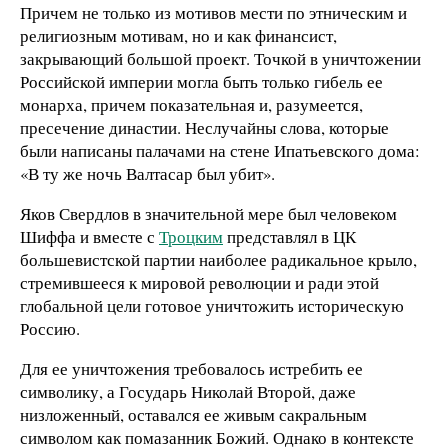
Причем не только из мотивов мести по этническим и
религиозным мотивам, но и как финансист,
закрывающий большой проект. Точкой в уничтожении
Российской империи могла быть только гибель ее
монарха, причем показательная и, разумеется,
пресечение династии. Неслучайны слова, которые
были написаны палачами на стене Ипатьевского дома:
«В ту же ночь Валтасар был убит».
Яков Свердлов в значительной мере был человеком
Шиффа и вместе с
Троцким
представлял в ЦК
большевистской партии наиболее радикальное крыло,
стремившееся к мировой революции и ради этой
глобальной цели готовое уничтожить историческую
Россию.
Для ее уничтожения требовалось истребить ее
символику, а Государь Николай Второй, даже
низложенный, оставался ее живым сакральным
символом как помазанник Божий. Однако в контексте