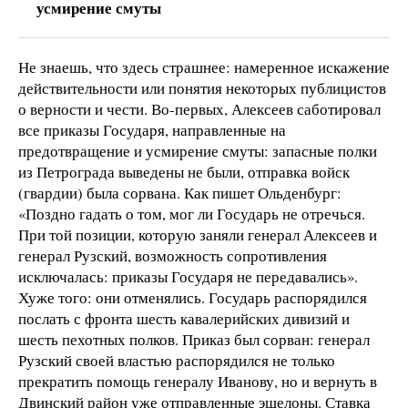
усмирение смуты
Не знаешь, что здесь страшнее: намеренное искажение
действительности или понятия некоторых публицистов
о верности и чести. Во-первых, Алексеев саботировал
все приказы Государя, направленные на
предотвращение и усмирение смуты: запасные полки
из Петрограда выведены не были, отправка войск
(гвардии) была сорвана. Как пишет Ольденбург:
«Поздно гадать о том, мог ли Государь не отречься.
При той позиции, которую заняли генерал Алексеев и
генерал Рузский, возможность сопротивления
исключалась: приказы Государя не передавались».
Хуже того: они отменялись. Государь распорядился
послать с фронта шесть кавалерийских дивизий и
шесть пехотных полков. Приказ был сорван: генерал
Рузский своей властью распорядился не только
прекратить помощь генералу Иванову, но и вернуть в
Двинский район уже отправленные эшелоны. Ставка