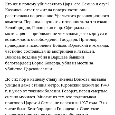
Кто же и почему убил святого Царя, его Семью и слуг?
Казалось, ответ лежит на поверхности: они
расстреляны по решению Уральского революционного
комитета. Персональную ответственность за это взяли
Белобородов, Голощекин и пр. Официальная
мотивация — приближение чехословацкого корпуса и
возможность освобождения Государя. Приговор
приводили в исполнение Войков, Юровский и команда,
частично состоявшая из австрийцев и латышей.
Войкова позднее убил в Варшаве бывший
белогвардеец Борис Коверда, убил из мести за
убийство Царской семьи.
До сих пор к нашему стыду именем Войкова названы
улицы и даже станция метро. Юровский дожил до 1940
г. и умер от тяжелой болезни. Говорят, перед смертью
сильно мучился. Многие из тех, кто подписывал
приговор Царской Семье, не пережили 1937 года. В их
числе были Белобородов и Голощекин. Советское
правительство задним числом одобрило это