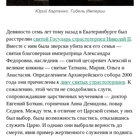
Юрий Карпенко. Гибель Империи
Девяносто семь лет тому назад в Екатеринбурге был
расстрелян
святой Государь страстотерпец Николай ΙΙ
.
Вместе с ним была зверски убита вся его семья —
святая благоверная императрица Александра
Федоровна, наследник — святой цесаревич Алексий и
великие княжны — святые Татиана, Мария, Ольга и
Анастасия. Определением Архиерейского собора 2000
года они причислены к
лику святых страстотерпцев
. К
сожалению, этой чести не сподобились слуги,
сопровождавшие царственных мучеников — доктор
Евгений Боткин, горничная Анна Демидова, повар
Седнев. Между тем, в отличие от Царской семьи, у них
был выбор, была возможность спастись, отказавшись
служить Царю. И однако они выбрали верность до
смерти, явив пример жертвенного служения и подвига.