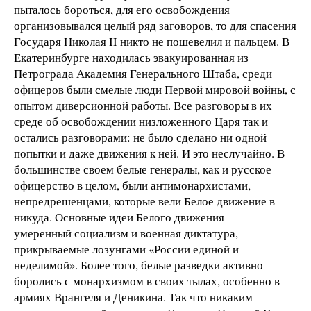
пыталось бороться, для его освобождения
организовывался целый ряд заговоров, то для спасения
Государя Николая ΙΙ никто не пошевелил и пальцем. В
Екатеринбурге находилась эвакуированная из
Петрограда Академия Генерального Штаба, среди
офицеров были смелые люди Первой мировой войны, с
опытом диверсионной работы. Все разговоры в их
среде об освобождении низложенного Царя так и
остались разговорами: не было сделано ни одной
попытки и даже движения к ней. И это неслучайно. В
большинстве своем белые генералы, как и русское
офицерство в целом, были антимонархистами,
непредрешенцами, которые вели Белое движение в
никуда. Основные идеи Белого движения —
умеренный социализм и военная диктатура,
прикрываемые лозунгами «России единой и
неделимой». Более того, белые разведки активно
боролись с монархизмом в своих тылах, особенно в
армиях Врангеля и Деникина. Так что никаким