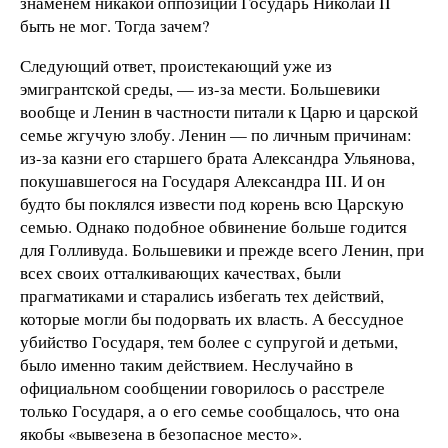
знаменем никакой оппозиции Государь Николай ΙΙ
быть не мог. Тогда зачем?
Следующий ответ, проистекающий уже из
эмигрантской среды, — из-за мести. Большевики
вообще и Ленин в частности питали к Царю и царской
семье жгучую злобу. Ленин — по личным причинам:
из-за казни его старшего брата Александра Ульянова,
покушавшегося на Государя Александра IΙΙ. И он
будто бы поклялся извести под корень всю Царскую
семью. Однако подобное обвинение больше годится
для Голливуда. Большевики и прежде всего Ленин, при
всех своих отталкивающих качествах, были
прагматиками и старались избегать тех действий,
которые могли бы подорвать их власть. А бессудное
убийство Государя, тем более с супругой и детьми,
было именно таким действием. Неслучайно в
официальном сообщении говорилось о расстреле
только Государя, а о его семье сообщалось, что она
якобы «вывезена в безопасное место».