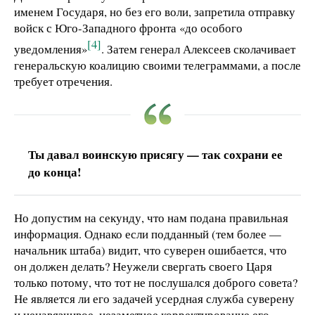
именем Государя, но без его воли, запретила отправку
войск с Юго-Западного фронта «до особого
[4]
уведомления»
. Затем генерал Алексеев сколачивает
генеральскую коалицию своими телеграммами, а после
требует отречения.
Ты давал воинскую присягу — так сохрани ее
до конца!
Но допустим на секунду, что нам подана правильная
информация. Однако если подданный (тем более —
начальник штаба) видит, что суверен ошибается, что
он должен делать? Неужели свергать своего Царя
только потому, что тот не послушался доброго совета?
Не является ли его задачей усердная служба суверену
и ненавязчивое, незаметное корректирование его