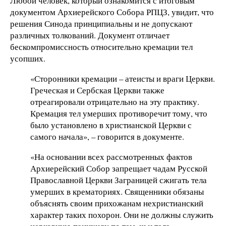
Любой человек, который ознакомится с итоговым
документом Архиерейского Собора РПЦЗ, увидит, что
решения Синода принципиальны и не допускают
различных толкований. Документ отличает
бескомпромиссность относительно кремации тел
усопших.
«Сторонники кремации – атеисты и враги Церкви.
Греческая и Сербская Церкви также
отреагировали отрицательно на эту практику.
Кремация тел умерших противоречит тому, что
было установлено в христианской Церкви с
самого начала», – говорится в документе.
«На основании всех рассмотренных фактов
Архиерейский Собор запрещает чадам Русской
Православной Церкви Заграницей сжигать тела
умерших в крематориях. Священники обязаны
объяснять своим прихожанам нехристианский
характер таких похорон. Они не должны служить