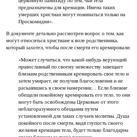
церковную панихиду по тем, чьи тела
предназначены для кремации. Имена таких
умерших христиан могут поминаться только на
Проскомидии».
В документе детально рассмотрен вопрос о том, как
могут относиться христиане к воле родственника,
который захотел, чтобы после смерти его кремировали:
«Может случиться, что какой-нибудь верующий
православный по своему невежеству завещает
близким родственникам кремировать свое тело и
затем умирает, не получив благословения и не
раскаявшись в своем намерении… Если близкие
обещали покойному кремировать его тело, то они
могут быть освобождены Церковью от этого
неблагоразумного обещания путем
установленной для таких случаев молитвы. Душа
покойного после смерти, видя глупость своего
желания кремации тела, будет только благодарна
своим близким за такое решение».