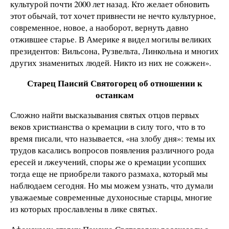
культурой почти 2000 лет назад. Кто желает обновить
этот обычай, тот хочет привнести не нечто культурное,
современное, новое, а наоборот, вернуть давно
отжившее старье. В Америке я видел могилы великих
президентов: Вильсона, Рузвельта, Линкольна и многих
других знаменитых людей. Никто из них не сожжен».
Старец Паисий Святогорец об отношении к
останкам
Сложно найти высказывания святых отцов первых
веков христианства о кремации в силу того, что в то
время писали, что называется, «на злобу дня»: темы их
трудов касались вопросов появления различного рода
ересей и лжеучений, споры же о кремации усопших
тогда еще не приобрели такого размаха, который мы
наблюдаем сегодня. Но мы можем узнать, что думали
уважаемые современные духоносные старцы, многие
из которых прославлены в лике святых.