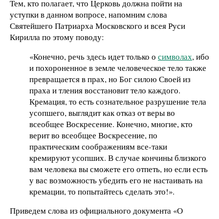
Тем, кто полагает, что Церковь должна пойти на
уступки в данном вопросе, напомним слова
Святейшего Патриарха Московского и всея Руси
Кирилла по этому поводу:
«Конечно, речь здесь идет только о
символах
, ибо
и похороненное в земле человеческое тело также
превращается в прах, но Бог силою Своей из
праха и тления восстановит тело каждого.
Кремация, то есть сознательное разрушение тела
усопшего, выглядит как отказ от веры во
всеобщее Воскресение. Конечно, многие, кто
верит во всеобщее Воскресение, по
практическим соображениям все-таки
кремируют усопших. В случае кончины близкого
вам человека вы сможете его отпеть, но если есть
у вас возможность убедить его не настаивать на
кремации, то попытайтесь сделать это!».
Приведем слова из официального документа «О